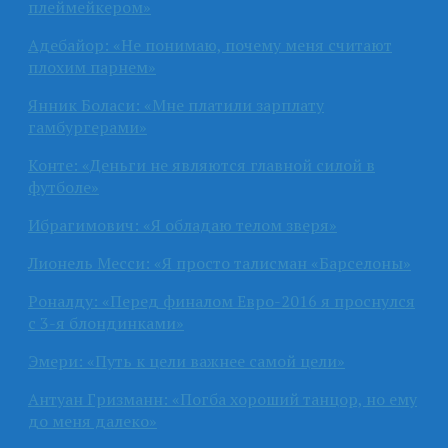
плеймейкером»
Адебайор: «Не понимаю, почему меня считают
плохим парнем»
Янник Боласи: «Мне платили зарплату
гамбургерами»
Конте: «Деньги не являются главной силой в
футболе»
Ибрагимович: «Я обладаю телом зверя»
Лионель Месси: «Я просто талисман «Барселоны»
Роналду: «Перед финалом Евро-2016 я проснулся
с 3-я блондинками»
Эмери: «Путь к цели важнее самой цели»
Антуан Гризманн: «Погба хороший танцор, но ему
до меня далеко»