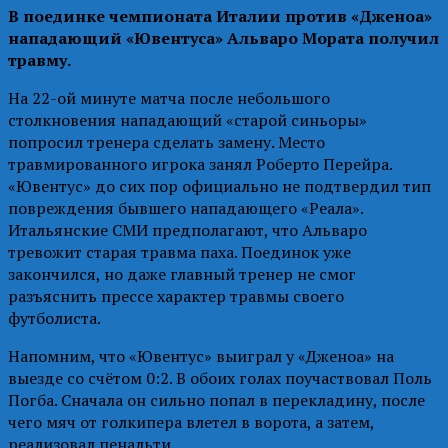
В поединке чемпионата Италии против «Дженоа»
нападающий «Ювентуса» Альваро Мората получил
травму.
На 22-ой минуте матча после небольшого
столкновения нападающий «старой синьоры»
попросил тренера сделать замену. Место
травмированного игрока занял Роберто Перейра.
«Ювентус» до сих пор официально не подтвердил тип
повреждения бывшего нападающего «Реала».
Итальянские СМИ предполагают, что Альваро
тревожит старая травма паха. Поединок уже
закончился, но даже главный тренер не смог
разъяснить прессе характер травмы своего
футболиста.
Напомним, что «Ювентус» выиграл у «Дженоа» на
выезде со счётом 0:2. В обоих голах поучаствовал Поль
Погба. Сначала он сильно попал в перекладину, после
чего мяч от голкипера влетел в ворота, а затем,
реализовал пенальти.