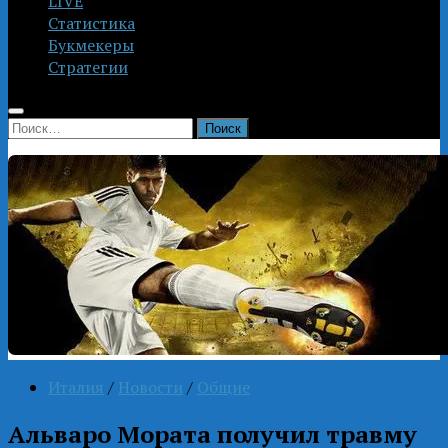
LIVE
Статистика
Букмекеры
Стратегии
Найти:
Италия
/
Новости
/
Общие
Альваро Мората получил травму