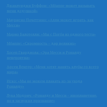
Джанлуиджи Буффон: «Мбаппе может называть
меня дедушкой»
Маурисио Почеттино: «Алли может играть, как
Месси»
Марио Балотелли: «Мы с Погба из одного теста»
Мбаппе: «Скромность – дар великих»
Хосеп Гвардиола: «Эра Месси и Роналду
невероятна»
Арсен Венгер: «Меня хотят нанять клубы со всего
мира»
Иско: «Мы не можем плакать из-за ухода
Роналду»
Лука Модрич: «Роналду и Месси – инопланетяне,
но я заслужил признание»