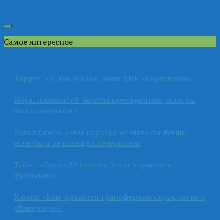
Самое интересное
Торрес: «Я, как и Хави, знаю ДНК «Барселоны»
Ибрагимович: «Я бы стал президентом, если бы
был политиком»
Роналдиньо: «Моя карьера не была бы лучше,
если бы я не посещал вечеринки»
Тебас: «Скоро 20 шейхов будут управлять
футболом»
Клопп: «Мне нравятся трансферные слухи, но не о
«Ливерпуле»