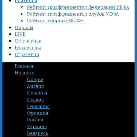
Рейтинги
Рейтинг (коэффициенты) федераций УЕФА
Рейтинг (коэффициенты) клубов УЕФА
Рейтинг сборных ФИФА
Опросы
LIVE
Статистика
Букмекеры
Стратегии
Главная
Новости
Общие
Англия
Испания
Италия
Германия
Франция
Россия
Украина
Беларусь