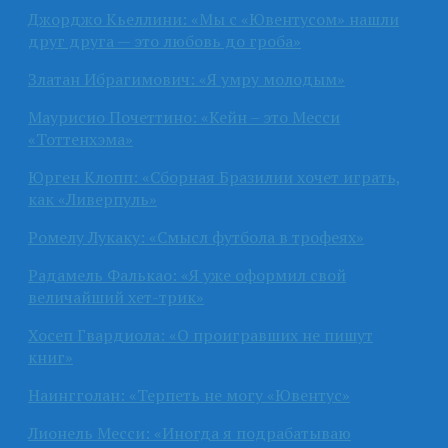
Джорджо Кьеллини: «Мы с «Ювентусом» нашли
друг друга — это любовь до гроба»
Златан Ибрагимович: «Я умру молодым»
Маурисио Почеттино: «Кейн – это Месси
«Тоттенхэма»
Юрген Клопп: «Сборная Бразилии хочет играть,
как «Ливерпуль»
Ромелу Лукаку: «Смысл футбола в трофеях»
Радамель Фалькао: «Я уже оформил свой
величайший хет-трик»
Хосеп Гвардиола: «О проигравших не пишут
книг»
Наингголан: «Терпеть не могу «Ювентус»
Лионель Месси: «Иногда я подрабатываю