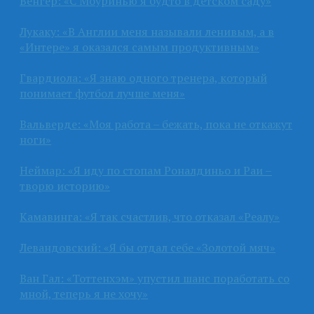
Венгер: «С Моуринью я будто в детском саду»
Лукаку: «В Англии меня называли ленивым, а в
«Интере» я оказался самым продуктивным»
Гвардиола: «Я знаю одного тренера, который
понимает футбол лучше меня»
Вальверде: «Моя работа – бежать, пока не откажут
ноги»
Неймар: «Я иду по стопам Роналдиньо и Раи –
творю историю»
Камавинга: «Я так счастлив, что отказал «Реалу»
Левандовский: «Я бы отдал себе «Золотой мяч»
Ван Гал: «Тоттенхэм» упустил шанс поработать со
мной, теперь я не хочу»