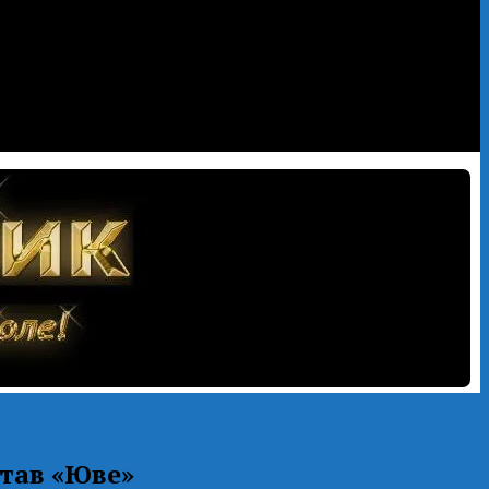
став «Юве»