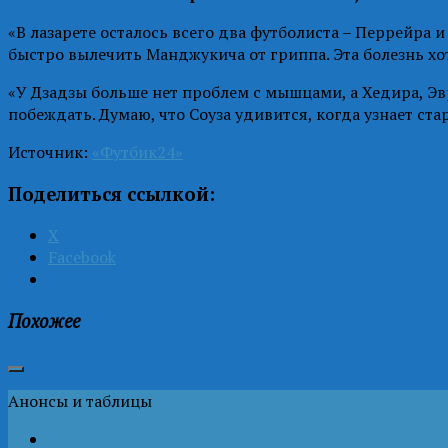
«В лазарете осталось всего два футболиста – Перрейра и
быстро вылечить Манджукича от гриппа. Эта болезнь хот
«У Дзадзы больше нет проблем с мышцами, а Хедира, Эв
побеждать. Думаю, что Соуза удивится, когда узнает ста
Источник:
«Футбик24»
Поделиться ссылкой:
X
Facebook
Похожее
Анонсы и таблицы