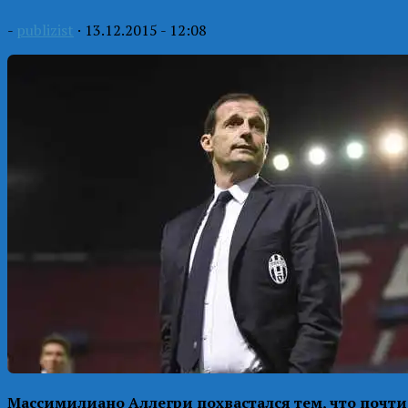
-
publizist
·
13.12.2015 - 12:08
Массимилиано Аллегри похвастался тем, что почти