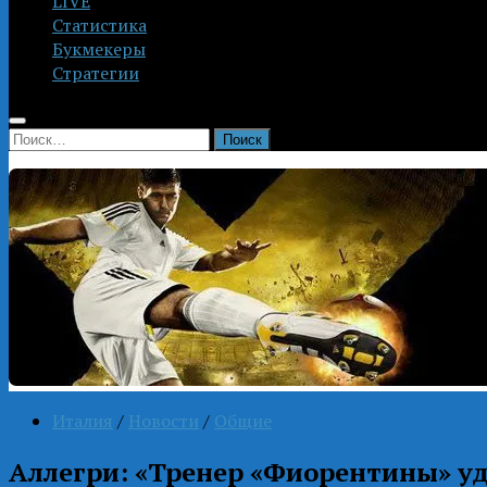
LIVE
Статистика
Букмекеры
Стратегии
Найти:
Италия
/
Новости
/
Общие
Аллегри: «Тренер «Фиорентины» уд