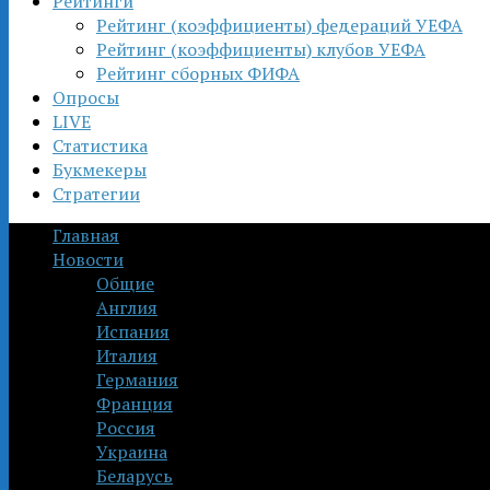
Рейтинги
Рейтинг (коэффициенты) федераций УЕФА
Рейтинг (коэффициенты) клубов УЕФА
Рейтинг сборных ФИФА
Опросы
LIVE
Статистика
Букмекеры
Стратегии
Главная
Новости
Общие
Англия
Испания
Италия
Германия
Франция
Россия
Украина
Беларусь