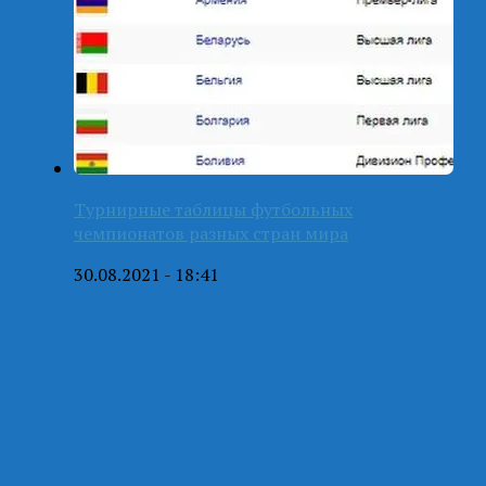
Турнирные таблицы футбольных
чемпионатов разных стран мира
30.08.2021 - 18:41