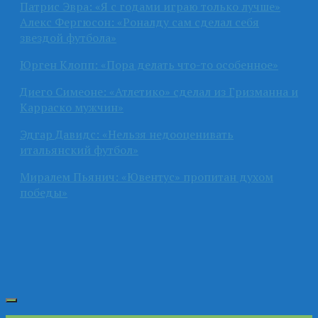
Патрис Эвра: «Я с годами играю только лучше»
Алекс Фергюсон: «Роналду сам сделал себя
звездой футбола»
Юрген Клопп: «Пора делать что-то особенное»
Диего Симеоне: «Атлетико» сделал из Гризманна и
Карраско мужчин»
Эдгар Давидс: «Нельзя недооценивать
итальянский футбол»
Миралем Пьянич: «Ювентус» пропитан духом
победы»