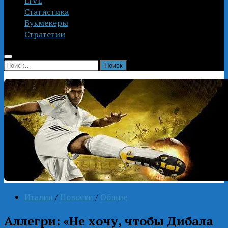
LIVE
Статистика
Букмекеры
Стратегии
Найти:
Италия
/
Новости
/
Общие
Аллегри: «Не хочу, чтобы Дибала