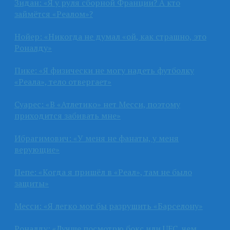
Зидан: «Я у руля сборной Франции? А кто
займётся «Реалом»?
Нойер: «Никогда не думал «ой, как страшно, это
Роналду»
Пике: «Я физически не могу надеть футболку
«Реала», тело отвергает»
Суарес: «В «Атлетико» нет Месси, поэтому
приходится забивать мне»
Ибрагимович: «У меня не фанаты, у меня
верующие»
Пепе: «Когда я пришёл в «Реал», там не было
защиты»
Месси: «Я легко мог бы разрушить «Барселону»
Роналду: «Лучше посмотрю бокс или UFC, чем