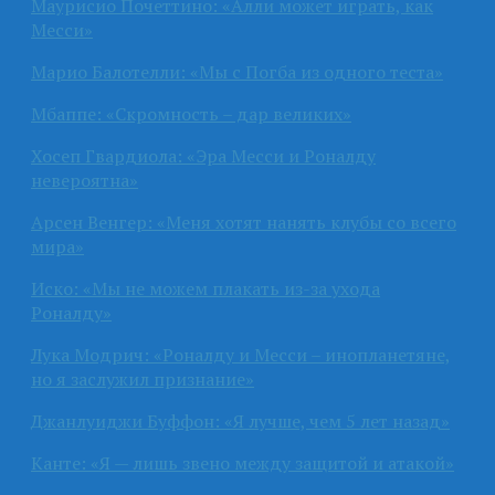
Маурисио Почеттино: «Алли может играть, как
Месси»
Марио Балотелли: «Мы с Погба из одного теста»
Мбаппе: «Скромность – дар великих»
Хосеп Гвардиола: «Эра Месси и Роналду
невероятна»
Арсен Венгер: «Меня хотят нанять клубы со всего
мира»
Иско: «Мы не можем плакать из-за ухода
Роналду»
Лука Модрич: «Роналду и Месси – инопланетяне,
но я заслужил признание»
Джанлуиджи Буффон: «Я лучше, чем 5 лет назад»
Канте: «Я — лишь звено между защитой и атакой»