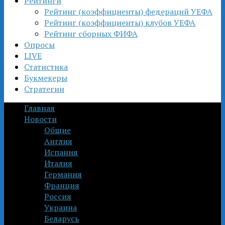
Рейтинги
Рейтинг (коэффициенты) федераций УЕФА
Рейтинг (коэффициенты) клубов УЕФА
Рейтинг сборных ФИФА
Опросы
LIVE
Статистика
Букмекеры
Стратегии
Главная
Новости
Общие
Англия
Испания
Италия
Германия
Франция
Россия
Украина
Беларусь