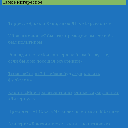
Самое интересное
Торрес: «Я, как и Хави, знаю ДНК «Барселоны»
Ибрагимович: «Я бы стал президентом, если бы
был политиком»
Роналдиньо: «Моя карьера не была бы лучше,
если бы я не посещал вечеринки»
Тебас: «Скоро 20 шейхов будут управлять
футболом»
Клопп: «Мне нравятся трансферные слухи, но не о
«Ливерпуле»
Президент «ПСЖ»: «Мы знаем все мысли Мбаппе»
Аллегри: «Бонуччи может купить капитанскую