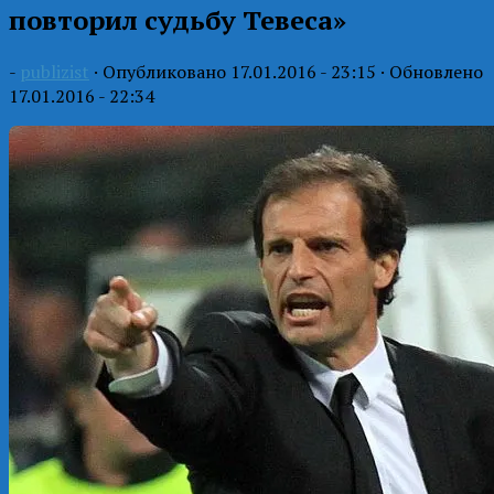
повторил судьбу Тевеса»
-
publizist
· Опубликовано
17.01.2016 - 23:15
· Обновлено
17.01.2016 - 22:34