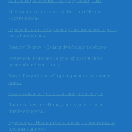
Златан Ибрагимович: «Я умру молодым»
Маурисио Почеттино: «Кейн – это Месси
«Тоттенхэма»
Юрген Клопп: «Сборная Бразилии хочет играть,
как «Ливерпуль»
Ромелу Лукаку: «Смысл футбола в трофеях»
Радамель Фалькао: «Я уже оформил свой
величайший хет-трик»
Хосеп Гвардиола: «О проигравших не пишут
книг»
Наингголан: «Терпеть не могу «Ювентус»
Лионель Месси: «Иногда я подрабатываю
плеймейкером»
Адебайор: «Не понимаю, почему меня считают
плохим парнем»