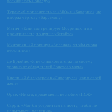
восхищаюсь Роналду»
Туран: «Я мог заиграть за «МЮ» и «Баварию», но
выбрал чёртову «Барселону»
Матич: «Если вас тренирует Моуринью и вы
проигрываете, то лучше убегайте»
Мхитарян: «Я покинул «Арсенал», чтобы снова
веселиться»
Де Брюйне: «Я не слишком отстал по своему
уровню от обладателей Золотого мяча»
Клопп: «Я был уверен в «Ливерпуле», как в своей
жене»
Орье: «Никто, кроме меня, не любил «ПСЖ»
Сарри: «Мог бы устроиться на почту, чтобы не
испытывать давления»