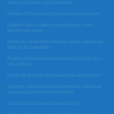
повязку и бегать с ней во дворе»
Лукаку: «Теперь и я стал топ-форвардом мира»
Роналду: «Не я гонюсь за рекордами, а они
преследуют меня»
Беннасер: «Если Ибрагимович сказал умереть на
поле, то все умирают»
Лукаку: «Ибрагимович побеждает для себя, а я –
для «Интера»
Погба: «Я не умею делать подкаты, вот и фолю»
Чеферин: «Некоторые клубы думают, что Земля
плоская, а Суперлига существует»
Месси: «Я капитан особенного клуба»
Тухель: «Новичков должен выбирать не только