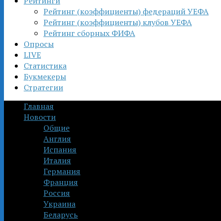
Рейтинги
Рейтинг (коэффициенты) федераций УЕФА
Рейтинг (коэффициенты) клубов УЕФА
Рейтинг сборных ФИФА
Опросы
LIVE
Статистика
Букмекеры
Стратегии
Главная
Новости
Общие
Англия
Испания
Италия
Германия
Франция
Россия
Украина
Беларусь