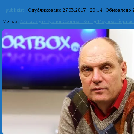
-
publizist
· Опубликовано
27.03.2017 - 20:14
· Обновлено
Метки:
Александр Бубнов
Сборная Кот-д'Ивуара
Сборная