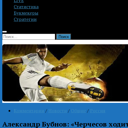
LIVE
Статистика
Букмекеры
Стратегии
Найти:
Комментарии
/
Новости
/
Общие
/
Россия
Александр Бубнов: «Черчесов ходи