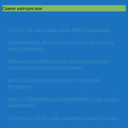
Самое интересное
Торрес: «Я, как и Хави, знаю ДНК «Барселоны»
Ибрагимович: «Я бы стал президентом, если бы
был политиком»
Роналдиньо: «Моя карьера не была бы лучше,
если бы я не посещал вечеринки»
Тебас: «Скоро 20 шейхов будут управлять
футболом»
Клопп: «Мне нравятся трансферные слухи, но не о
«Ливерпуле»
Президент «ПСЖ»: «Мы знаем все мысли Мбаппе»