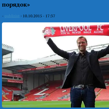
порядок»
-
publizist
·
10.10.2015 - 17:37