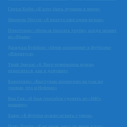
Гарри Кейн: «Я хочу быть лучшим в мире»
Лионель Месси: «Я просто ещё один игрок»
Почеттино: «Нельзя бросать трубку, когда звонят
из «Реала»
Джиджи Буффон: «Меня похоронят в футболке
«Ювентуса»
Унай Эмери: «К Лиге чемпионов нужно
относиться, как к девушке»
Балотелли: «Выступаю примерно на том же
уровне, что и Неймар»
Ван Гал: «Я был способен сделать из «МЮ»
машину»
Хави: «В футбол нужно играть с умом»
Поль Погба: «Я не знаю, чего от меня ждут»