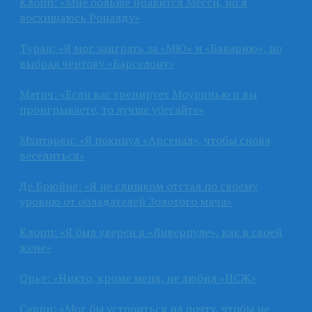
Клопп: «Мне больше нравится Месси, но я
восхищаюсь Роналду»
Туран: «Я мог заиграть за «МЮ» и «Баварию», но
выбрал чёртову «Барселону»
Матич: «Если вас тренирует Моуринью и вы
проигрываете, то лучше убегайте»
Мхитарян: «Я покинул «Арсенал», чтобы снова
веселиться»
Де Брюйне: «Я не слишком отстал по своему
уровню от обладателей Золотого мяча»
Клопп: «Я был уверен в «Ливерпуле», как в своей
жене»
Орье: «Никто, кроме меня, не любил «ПСЖ»
Сарри: «Мог бы устроиться на почту, чтобы не