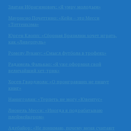
Златан Ибрагимович: «Я умру молодым»
Маурисио Почеттино: «Кейн – это Месси
«Тоттенхэма»
Юрген Клопп: «Сборная Бразилии хочет играть,
как «Ливерпуль»
Ромелу Лукаку: «Смысл футбола в трофеях»
Радамель Фалькао: «Я уже оформил свой
величайший хет-трик»
Хосеп Гвардиола: «О проигравших не пишут
книг»
Наингголан: «Терпеть не могу «Ювентус»
Лионель Месси: «Иногда я подрабатываю
плеймейкером»
Адебайор: «Не понимаю, почему меня считают