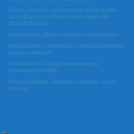
Патрис Эвра: «Я с годами играю только лучше»
Алекс Фергюсон: «Роналду сам сделал себя
звездой футбола»
Юрген Клопп: «Пора делать что-то особенное»
Диего Симеоне: «Атлетико» сделал из Гризманна и
Карраско мужчин»
Эдгар Давидс: «Нельзя недооценивать
итальянский футбол»
Миралем Пьянич: «Ювентус» пропитан духом
победы»