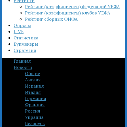
Рейтинги
Рейтинг (коэффициенты) федераций УЕФА
Рейтинг (коэффициенты) клубов УЕФА
Рейтинг сборных ФИФА
Опросы
LIVE
Статистика
Букмекеры
Стратегии
Главная
Новости
Общие
Англия
Испания
Италия
Германия
Франция
Россия
Украина
Беларусь