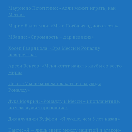
Маурисио Почеттино: «Алли может играть, как
Месси»
Марио Балотелли: «Мы с Погба из одного теста»
Мбаппе: «Скромность – дар великих»
Хосеп Гвардиола: «Эра Месси и Роналду
невероятна»
Арсен Венгер: «Меня хотят нанять клубы со всего
мира»
Иско: «Мы не можем плакать из-за ухода
Роналду»
Лука Модрич: «Роналду и Месси – инопланетяне,
но я заслужил признание»
Джанлуиджи Буффон: «Я лучше, чем 5 лет назад»
Канте: «Я — лишь звено между защитой и атакой»