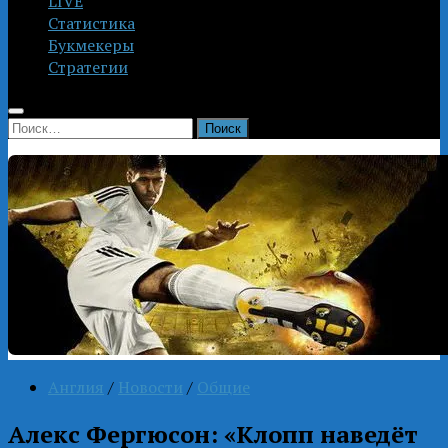
LIVE
Статистика
Букмекеры
Стратегии
Найти:
Англия
/
Новости
/
Общие
Алекс Фергюсон: «Клопп наведёт