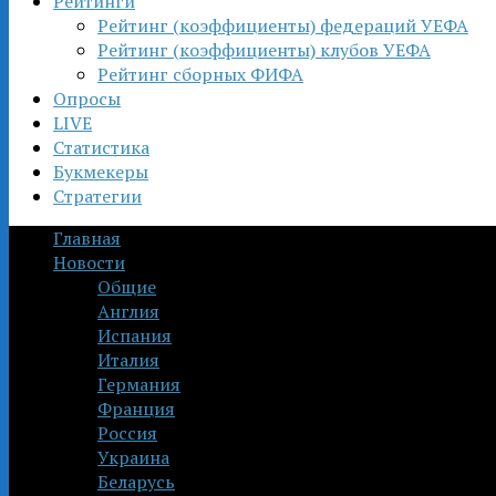
Рейтинги
Рейтинг (коэффициенты) федераций УЕФА
Рейтинг (коэффициенты) клубов УЕФА
Рейтинг сборных ФИФА
Опросы
LIVE
Статистика
Букмекеры
Стратегии
Главная
Новости
Общие
Англия
Испания
Италия
Германия
Франция
Россия
Украина
Беларусь