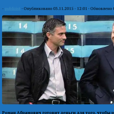
-
publizist
· Опубликовано
03.11.2015 - 12:01
· Обновлено
Роман Абрамович готовит деньги для того, чтобы р