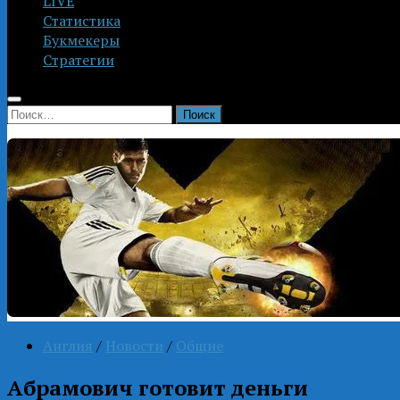
LIVE
Статистика
Букмекеры
Стратегии
Найти:
Англия
/
Новости
/
Общие
Абрамович готовит деньги