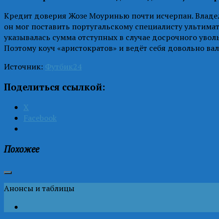
Кредит доверия Жозе Моуринью почти исчерпан. Владел
он мог поставить португальскому специалисту ультимату
указывалась сумма отступных в случае досрочного уво
Поэтому коуч «аристократов» и ведёт себя довольно ва
Источник:
Футбик24
Поделиться ссылкой:
X
Facebook
Похожее
Анонсы и таблицы