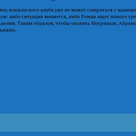
ец лондонского клуба уже не может смириться с нынешн
м: либо ситуация меняется, либо Роман ищет нового трене
льнения. Таким образом, чтобы уволить Моуринью, Абрам
льяжно.