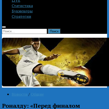
LIVE
Статистика
Букмекеры
Стратегии
Найти:
Новости
/
Общие
Роналду: «Перед финалом