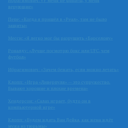
Ибрагимович: «У меня не фанаты, у меня
верующие»
Пепе: «Когда я пришёл в «Реал», там не было
защиты»
Месси: «Я легко мог бы разрушить «Барселону»
Роналду: «Лучше посмотрю бокс или UFC, чем
футбол»
Ибрагимович: «Зачем бежать, если можно летать»
Клопп: «Игра «Ливерпуля» — это супружество.
Бывают хорошие и плохие времена»
Хендерсон: «Салах играет, будто он в
компьютерной игре»
Клопп: «Будем ждать Ван Дейка, как жена ждёт
мужа из тюрьмы»