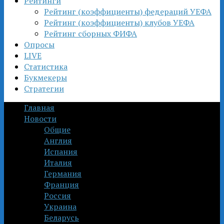
Рейтинги
Рейтинг (коэффициенты) федераций УЕФА
Рейтинг (коэффициенты) клубов УЕФА
Рейтинг сборных ФИФА
Опросы
LIVE
Статистика
Букмекеры
Стратегии
Главная
Новости
Общие
Англия
Испания
Италия
Германия
Франция
Россия
Украина
Беларусь