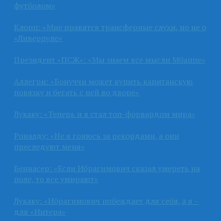
футболом»
Клопп: «Мне нравятся трансферные слухи, но не о
«Ливерпуле»
Президент «ПСЖ»: «Мы знаем все мысли Мбаппе»
Аллегри: «Бонуччи может купить капитанскую
повязку и бегать с ней во дворе»
Лукаку: «Теперь и я стал топ-форвардом мира»
Роналду: «Не я гонюсь за рекордами, а они
преследуют меня»
Беннасер: «Если Ибрагимович сказал умереть на
поле, то все умирают»
Лукаку: «Ибрагимович побеждает для себя, а я –
для «Интера»