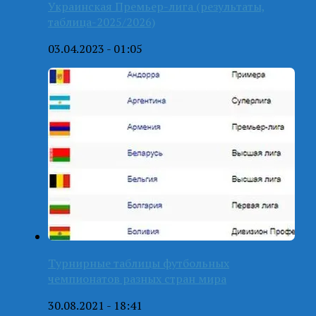
Украинская Премьер-лига (результаты,
таблица-2025/2026)
03.04.2023 - 01:05
Турнирные таблицы футбольных
чемпионатов разных стран мира
30.08.2021 - 18:41