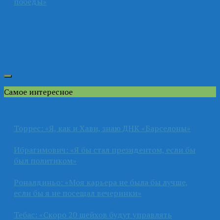
победы»
Самое интересное
Торрес: «Я, как и Хави, знаю ДНК «Барселоны»
Ибрагимович: «Я бы стал президентом, если бы
был политиком»
Роналдиньо: «Моя карьера не была бы лучше,
если бы я не посещал вечеринки»
Тебас: «Скоро 20 шейхов будут управлять