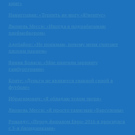
книг»
Наингголан: «Терпеть не могу «Ювентус»
Лионель Месси: «Иногда я подрабатываю
плеймейкером»
Адебайор: «Не понимаю, почему меня считают
плохим парнем»
Янник Боласи: «Мне платили зарплату
гамбургерами»
Конте: «Деньги не являются главной силой в
футболе»
Ибрагимович: «Я обладаю телом зверя»
Лионель Месси: «Я просто талисман «Барселоны»
Роналду: «Перед финалом Евро-2016 я проснулся
с 3-я блондинками»