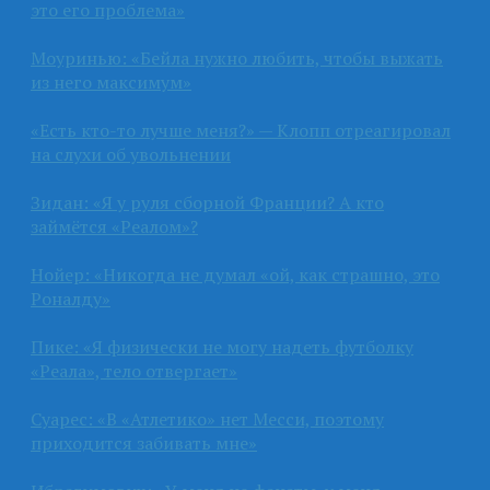
это его проблема»
Моуринью: «Бейла нужно любить, чтобы выжать
из него максимум»
«Есть кто-то лучше меня?» — Клопп отреагировал
на слухи об увольнении
Зидан: «Я у руля сборной Франции? А кто
займётся «Реалом»?
Нойер: «Никогда не думал «ой, как страшно, это
Роналду»
Пике: «Я физически не могу надеть футболку
«Реала», тело отвергает»
Суарес: «В «Атлетико» нет Месси, поэтому
приходится забивать мне»