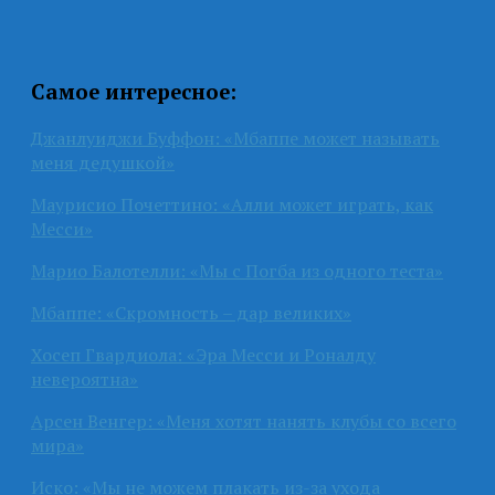
Самое интересное:
Джанлуиджи Буффон: «Мбаппе может называть
меня дедушкой»
Маурисио Почеттино: «Алли может играть, как
Месси»
Марио Балотелли: «Мы с Погба из одного теста»
Мбаппе: «Скромность – дар великих»
Хосеп Гвардиола: «Эра Месси и Роналду
невероятна»
Арсен Венгер: «Меня хотят нанять клубы со всего
мира»
Иско: «Мы не можем плакать из-за ухода