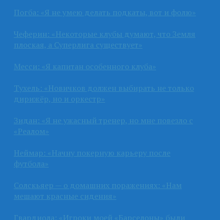
Погба: «Я не умею делать подкаты, вот и фолю»
Чеферин: «Некоторые клубы думают, что Земля
плоская, а Суперлига существует»
Месси: «Я капитан особенного клуба»
Тухель: «Новичков должен выбирать не только
дирижёр, но и оркестр»
Зидан: «Я не ужасный тренер, но мне повезло с
«Реалом»
Неймар: «Начну покерную карьеру после
футбола»
Солскьяер — о домашних поражениях: «Нам
мешают красные сидения»
Гвардиола: «Игроки моей «Барселоны» были