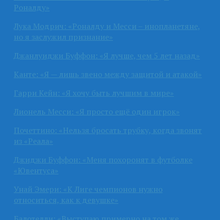
Роналду»
Лука Модрич: «Роналду и Месси – инопланетяне,
но я заслужил признание»
Джанлуиджи Буффон: «Я лучше, чем 5 лет назад»
Канте: «Я — лишь звено между защитой и атакой»
Гарри Кейн: «Я хочу быть лучшим в мире»
Лионель Месси: «Я просто ещё один игрок»
Почеттино: «Нельзя бросать трубку, когда звонят
из «Реала»
Джиджи Буффон: «Меня похоронят в футболке
«Ювентуса»
Унай Эмери: «К Лиге чемпионов нужно
относиться, как к девушке»
Балотелли: «Выступаю примерно на том же