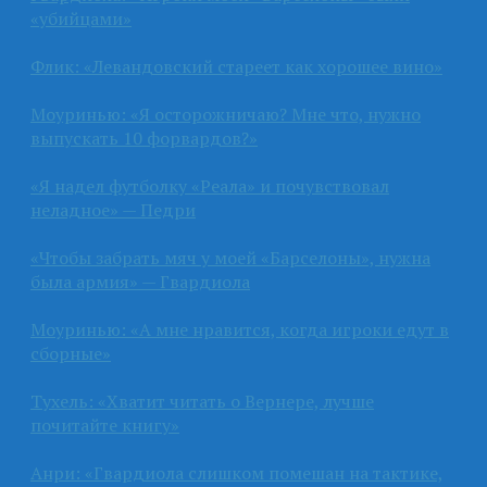
«убийцами»
Флик: «Левандовский стареет как хорошее вино»
Моуринью: «Я осторожничаю? Мне что, нужно
выпускать 10 форвардов?»
«Я надел футболку «Реала» и почувствовал
неладное» — Педри
«Чтобы забрать мяч у моей «Барселоны», нужна
была армия» — Гвардиола
Моуринью: «А мне нравится, когда игроки едут в
сборные»
Тухель: «Хватит читать о Вернере, лучше
почитайте книгу»
Анри: «Гвардиола слишком помешан на тактике,