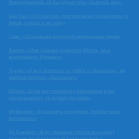
Левандовский: «Я бы отдал себе «Золотой мяч»
Ван Гал: «Тоттенхэм» упустил шанс поработать со
мной, теперь я не хочу»
Сане: «Гвардиола перепрограммировал меня»
Клопп: «Мне больше нравится Месси, но я
восхищаюсь Роналду»
Туран: «Я мог заиграть за «МЮ» и «Баварию», но
выбрал чёртову «Барселону»
Матич: «Если вас тренирует Моуринью и вы
проигрываете, то лучше убегайте»
Мхитарян: «Я покинул «Арсенал», чтобы снова
веселиться»
Де Брюйне: «Я не слишком отстал по своему
уровню от обладателей Золотого мяча»