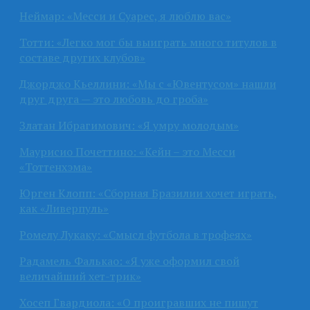
Неймар: «Месси и Суарес, я люблю вас»
Тотти: «Легко мог бы выиграть много титулов в
составе других клубов»
Джорджо Кьеллини: «Мы с «Ювентусом» нашли
друг друга — это любовь до гроба»
Златан Ибрагимович: «Я умру молодым»
Маурисио Почеттино: «Кейн – это Месси
«Тоттенхэма»
Юрген Клопп: «Сборная Бразилии хочет играть,
как «Ливерпуль»
Ромелу Лукаку: «Смысл футбола в трофеях»
Радамель Фалькао: «Я уже оформил свой
величайший хет-трик»
Хосеп Гвардиола: «О проигравших не пишут