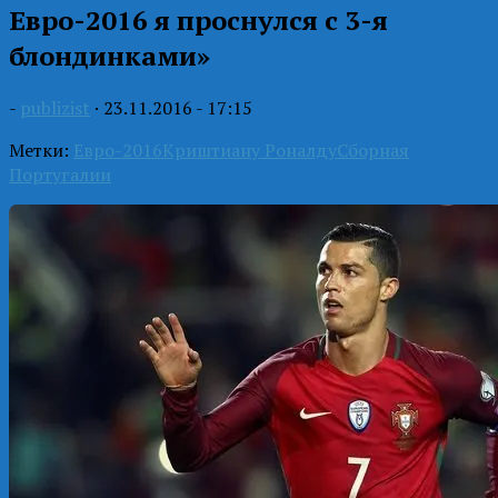
Евро-2016 я проснулся с 3-я
блондинками»
-
publizist
·
23.11.2016 - 17:15
Метки:
Евро-2016
Криштиану Роналду
Сборная
Португалии