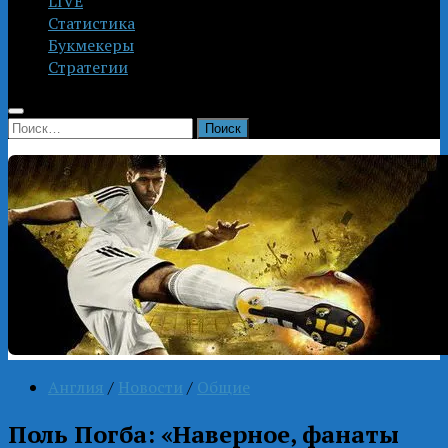
LIVE
Статистика
Букмекеры
Стратегии
Найти:
Англия
/
Новости
/
Общие
Поль Погба: «Наверное, фанаты