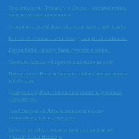
Лука Модрич: «Роналду и Месси – инопланетяне,
но я заслужил признание»
Джанлуиджи Буффон: «Я лучше, чем 5 лет назад»
Канте: «Я — лишь звено между защитой и атакой»
Гарри Кейн: «Я хочу быть лучшим в мире»
Лионель Месси: «Я просто ещё один игрок»
Почеттино: «Нельзя бросать трубку, когда звонят
из «Реала»
Джиджи Буффон: «Меня похоронят в футболке
«Ювентуса»
Унай Эмери: «К Лиге чемпионов нужно
относиться, как к девушке»
Балотелли: «Выступаю примерно на том же
уровне, что и Неймар»