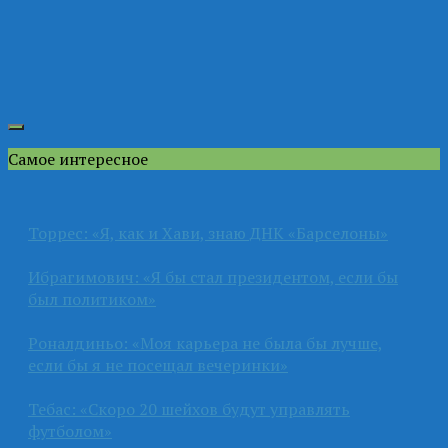
Самое интересное
Торрес: «Я, как и Хави, знаю ДНК «Барселоны»
Ибрагимович: «Я бы стал президентом, если бы
был политиком»
Роналдиньо: «Моя карьера не была бы лучше,
если бы я не посещал вечеринки»
Тебас: «Скоро 20 шейхов будут управлять
футболом»