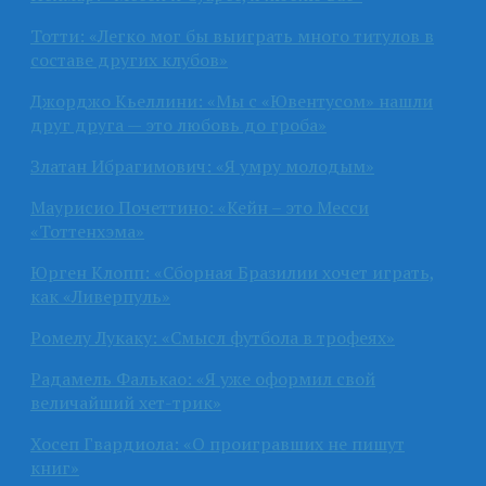
Тотти: «Легко мог бы выиграть много титулов в
составе других клубов»
Джорджо Кьеллини: «Мы с «Ювентусом» нашли
друг друга — это любовь до гроба»
Златан Ибрагимович: «Я умру молодым»
Маурисио Почеттино: «Кейн – это Месси
«Тоттенхэма»
Юрген Клопп: «Сборная Бразилии хочет играть,
как «Ливерпуль»
Ромелу Лукаку: «Смысл футбола в трофеях»
Радамель Фалькао: «Я уже оформил свой
величайший хет-трик»
Хосеп Гвардиола: «О проигравших не пишут
книг»