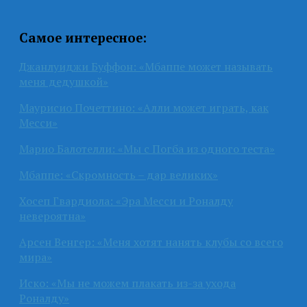
Самое интересное:
Джанлуиджи Буффон: «Мбаппе может называть
меня дедушкой»
Маурисио Почеттино: «Алли может играть, как
Месси»
Марио Балотелли: «Мы с Погба из одного теста»
Мбаппе: «Скромность – дар великих»
Хосеп Гвардиола: «Эра Месси и Роналду
невероятна»
Арсен Венгер: «Меня хотят нанять клубы со всего
мира»
Иско: «Мы не можем плакать из-за ухода
Роналду»