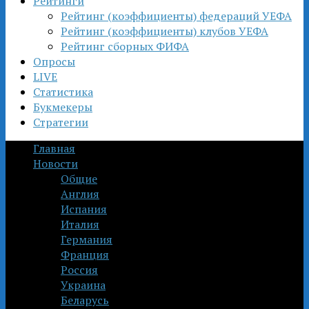
Рейтинги
Рейтинг (коэффициенты) федераций УЕФА
Рейтинг (коэффициенты) клубов УЕФА
Рейтинг сборных ФИФА
Опросы
LIVE
Статистика
Букмекеры
Стратегии
Главная
Новости
Общие
Англия
Испания
Италия
Германия
Франция
Россия
Украина
Беларусь