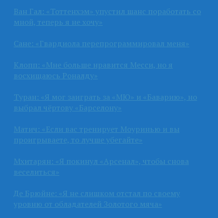
Ван Гал: «Тоттенхэм» упустил шанс поработать со
мной, теперь я не хочу»
Сане: «Гвардиола перепрограммировал меня»
Клопп: «Мне больше нравится Месси, но я
восхищаюсь Роналду»
Туран: «Я мог заиграть за «МЮ» и «Баварию», но
выбрал чёртову «Барселону»
Матич: «Если вас тренирует Моуринью и вы
проигрываете, то лучше убегайте»
Мхитарян: «Я покинул «Арсенал», чтобы снова
веселиться»
Де Брюйне: «Я не слишком отстал по своему
уровню от обладателей Золотого мяча»