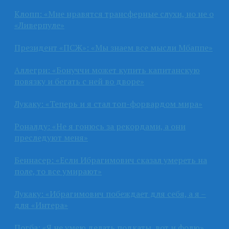
Клопп: «Мне нравятся трансферные слухи, но не о
«Ливерпуле»
Президент «ПСЖ»: «Мы знаем все мысли Мбаппе»
Аллегри: «Бонуччи может купить капитанскую
повязку и бегать с ней во дворе»
Лукаку: «Теперь и я стал топ-форвардом мира»
Роналду: «Не я гонюсь за рекордами, а они
преследуют меня»
Беннасер: «Если Ибрагимович сказал умереть на
поле, то все умирают»
Лукаку: «Ибрагимович побеждает для себя, а я –
для «Интера»
Погба: «Я не умею делать подкаты, вот и фолю»