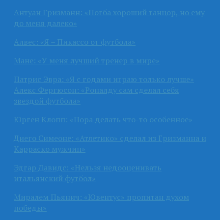
Антуан Гризманн: «Погба хороший танцор, но ему
до меня далеко»
Алвес: «Я – Пикассо от футбола»
Мане: «У меня лучший тренер в мире»
Патрис Эвра: «Я с годами играю только лучше»
Алекс Фергюсон: «Роналду сам сделал себя
звездой футбола»
Юрген Клопп: «Пора делать что-то особенное»
Диего Симеоне: «Атлетико» сделал из Гризманна и
Карраско мужчин»
Эдгар Давидс: «Нельзя недооценивать
итальянский футбол»
Миралем Пьянич: «Ювентус» пропитан духом
победы»