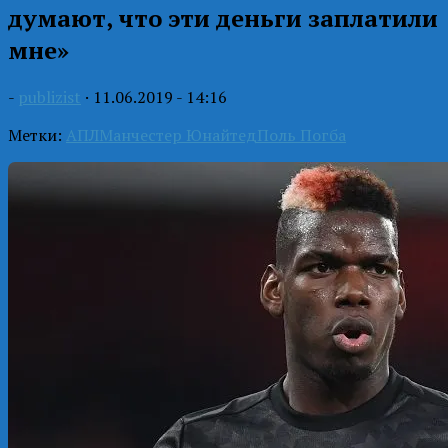
думают, что эти деньги заплатили
мне»
-
publizist
·
11.06.2019 - 14:16
Метки:
АПЛ
Манчестер Юнайтед
Поль Погба