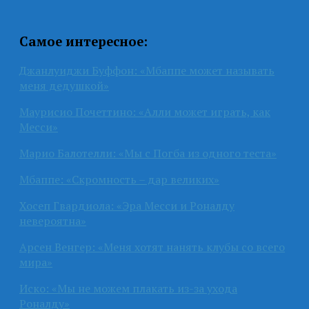
Самое интересное:
Джанлуиджи Буффон: «Мбаппе может называть
меня дедушкой»
Маурисио Почеттино: «Алли может играть, как
Месси»
Марио Балотелли: «Мы с Погба из одного теста»
Мбаппе: «Скромность – дар великих»
Хосеп Гвардиола: «Эра Месси и Роналду
невероятна»
Арсен Венгер: «Меня хотят нанять клубы со всего
мира»
Иско: «Мы не можем плакать из-за ухода
Роналду»