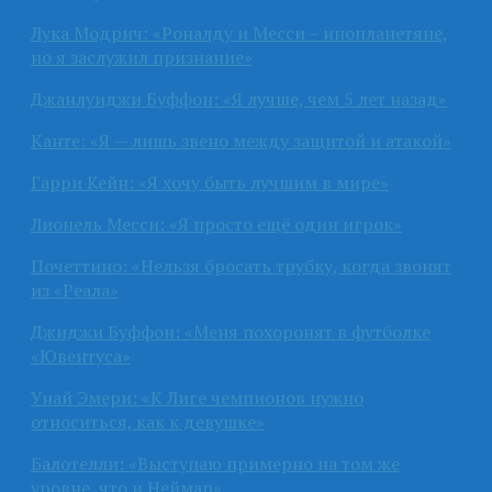
Лука Модрич: «Роналду и Месси – инопланетяне,
но я заслужил признание»
Джанлуиджи Буффон: «Я лучше, чем 5 лет назад»
Канте: «Я — лишь звено между защитой и атакой»
Гарри Кейн: «Я хочу быть лучшим в мире»
Лионель Месси: «Я просто ещё один игрок»
Почеттино: «Нельзя бросать трубку, когда звонят
из «Реала»
Джиджи Буффон: «Меня похоронят в футболке
«Ювентуса»
Унай Эмери: «К Лиге чемпионов нужно
относиться, как к девушке»
Балотелли: «Выступаю примерно на том же
уровне, что и Неймар»