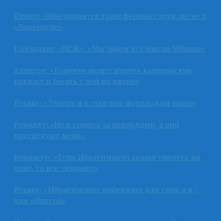
Клопп: «Мне нравятся трансферные слухи, но не о
«Ливерпуле»
Президент «ПСЖ»: «Мы знаем все мысли Мбаппе»
Аллегри: «Бонуччи может купить капитанскую
повязку и бегать с ней во дворе»
Лукаку: «Теперь и я стал топ-форвардом мира»
Роналду: «Не я гонюсь за рекордами, а они
преследуют меня»
Беннасер: «Если Ибрагимович сказал умереть на
поле, то все умирают»
Лукаку: «Ибрагимович побеждает для себя, а я –
для «Интера»