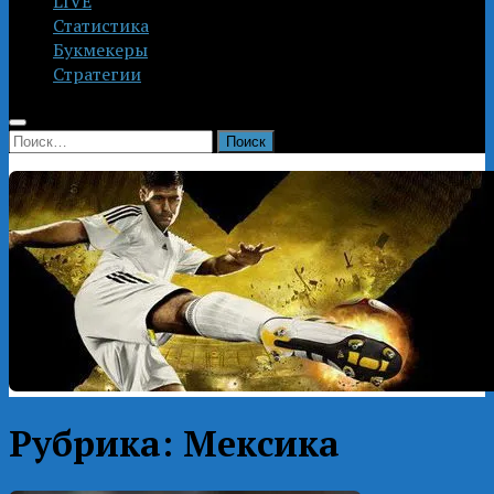
LIVE
Статистика
Букмекеры
Стратегии
Найти:
Рубрика:
Мексика