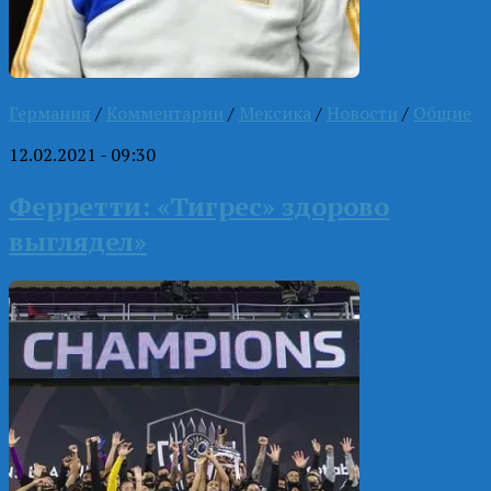
Германия
/
Комментарии
/
Мексика
/
Новости
/
Общие
12.02.2021 - 09:30
Ферретти: «Тигрес» здорово
выглядел»