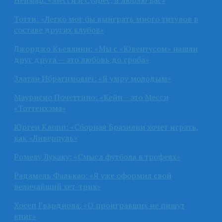
Неймар: «Месси и Суарес, я люблю вас»
Тотти: «Легко мог бы выиграть много титулов в
составе других клубов»
Джорджо Кьеллини: «Мы с «Ювентусом» нашли
друг друга — это любовь до гроба»
Златан Ибрагимович: «Я умру молодым»
Маурисио Почеттино: «Кейн – это Месси
«Тоттенхэма»
Юрген Клопп: «Сборная Бразилии хочет играть,
как «Ливерпуль»
Ромелу Лукаку: «Смысл футбола в трофеях»
Радамель Фалькао: «Я уже оформил свой
величайший хет-трик»
Хосеп Гвардиола: «О проигравших не пишут
книг»