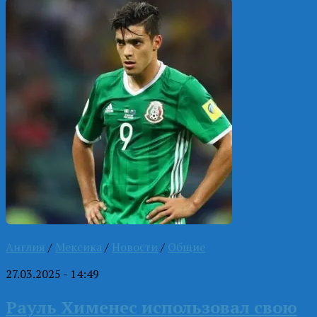
Англия
/
Мексика
/
Новости
/
Общие
27.03.2025 - 14:49
Рауль Хименес использовал свою