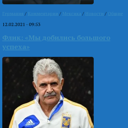
Германия
/
Комментарии
/
Мексика
/
Новости
/
Общие
12.02.2021 - 09:53
Флик: «Мы добились большого
успеха»