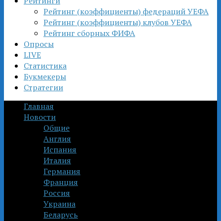
Рейтинги
Рейтинг (коэффициенты) федераций УЕФА
Рейтинг (коэффициенты) клубов УЕФА
Рейтинг сборных ФИФА
Опросы
LIVE
Статистика
Букмекеры
Стратегии
Главная
Новости
Общие
Англия
Испания
Италия
Германия
Франция
Россия
Украина
Беларусь