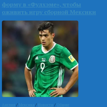
форму в «Фулхэме», чтобы
оживить игру сборной Мексики
Англия
/
Мексика
/
Новости
/
Общие