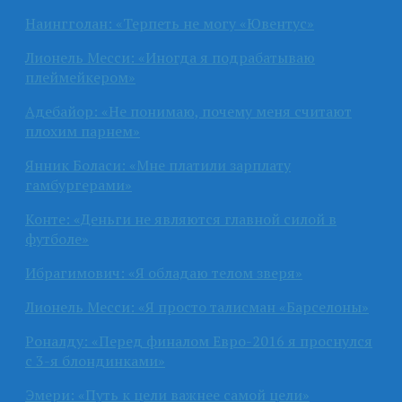
Наингголан: «Терпеть не могу «Ювентус»
Лионель Месси: «Иногда я подрабатываю
плеймейкером»
Адебайор: «Не понимаю, почему меня считают
плохим парнем»
Янник Боласи: «Мне платили зарплату
гамбургерами»
Конте: «Деньги не являются главной силой в
футболе»
Ибрагимович: «Я обладаю телом зверя»
Лионель Месси: «Я просто талисман «Барселоны»
Роналду: «Перед финалом Евро-2016 я проснулся
с 3-я блондинками»
Эмери: «Путь к цели важнее самой цели»