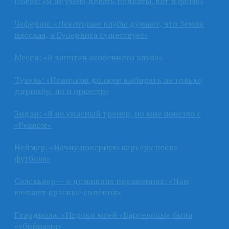
Погба: «Я не умею делать подкаты, вот и фолю»
Чеферин: «Некоторые клубы думают, что Земля
плоская, а Суперлига существует»
Месси: «Я капитан особенного клуба»
Тухель: «Новичков должен выбирать не только
дирижёр, но и оркестр»
Зидан: «Я не ужасный тренер, но мне повезло с
«Реалом»
Неймар: «Начну покерную карьеру после
футбола»
Солскьяер — о домашних поражениях: «Нам
мешают красные сидения»
Гвардиола: «Игроки моей «Барселоны» были
«убийцами»