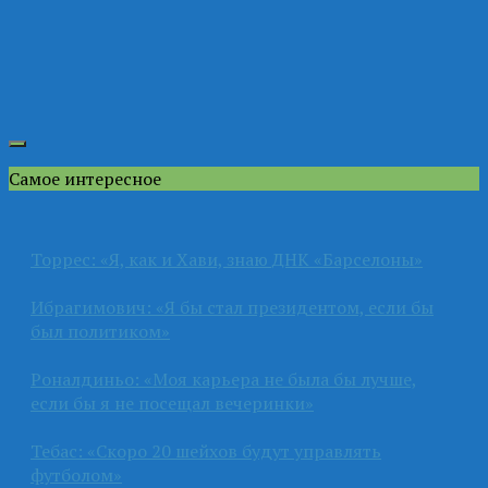
Самое интересное
Торрес: «Я, как и Хави, знаю ДНК «Барселоны»
Ибрагимович: «Я бы стал президентом, если бы
был политиком»
Роналдиньо: «Моя карьера не была бы лучше,
если бы я не посещал вечеринки»
Тебас: «Скоро 20 шейхов будут управлять
футболом»