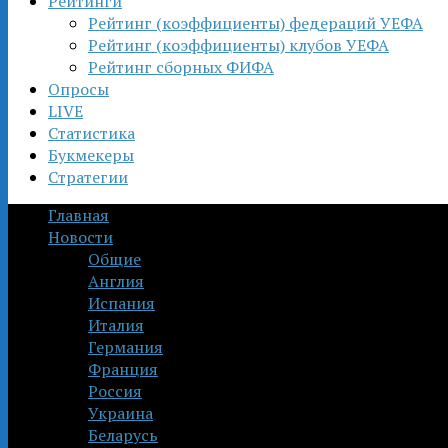
Рейтинги
Рейтинг (коэффициенты) федераций УЕФА
Рейтинг (коэффициенты) клубов УЕФА
Рейтинг сборных ФИФА
Опросы
LIVE
Статистика
Букмекеры
Стратегии
Главная
Новости
Общие
Англия
Испания
Италия
Германия
Франция
Россия
Украина
Беларусь