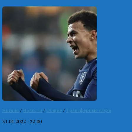
Англия
/
Новости
/
Общие
/
Трансферные слухи
31.01.2022 - 22:00