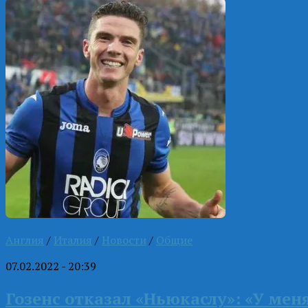
Англия
/
Италия
/
Новости
/
Общие
07.02.2022 - 20:39
Гозенс отказал «Ньюкаслу»: «У мен