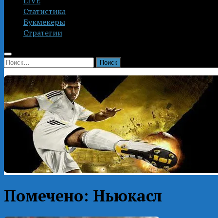
LIVE
Статистика
Букмекеры
Стратегии
Найти:
Помечено:
Ньюкасл