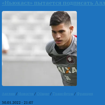
«Ньюкасл» пытается подписать Ал
Англия
/
Новости
/
Общие
/
Трансферы
/
Франция
30.01.2022 - 21:07