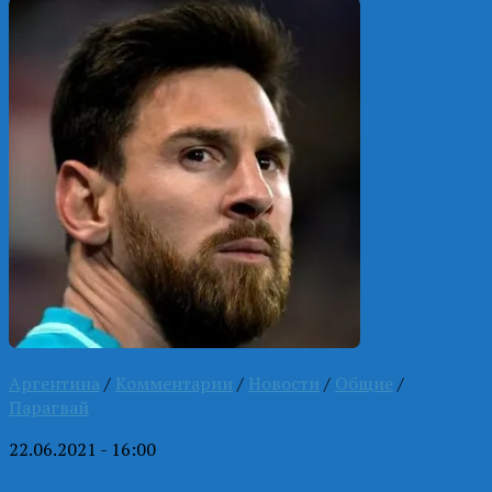
Аргентина
/
Комментарии
/
Новости
/
Общие
/
Парагвай
22.06.2021 - 16:00