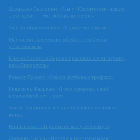
Джорджо Кьеллини: «Мы с «Ювентусом» нашли
друг друга — это любовь до гроба»
Златан Ибрагимович: «Я умру молодым»
Маурисио Почеттино: «Кейн – это Месси
«Тоттенхэма»
Юрген Клопп: «Сборная Бразилии хочет играть,
как «Ливерпуль»
Ромелу Лукаку: «Смысл футбола в трофеях»
Радамель Фалькао: «Я уже оформил свой
величайший хет-трик»
Хосеп Гвардиола: «О проигравших не пишут
книг»
Наингголан: «Терпеть не могу «Ювентус»
Лионель Месси: «Иногда я подрабатываю