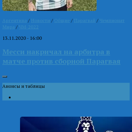
Аргентина
/
Новости
/
Общие
/
Парагвай
/
Чемпионат
Мира
/
ЧМ-2022
13.11.2020 - 16:00
Месси накричал на арбитра в
матче против сборной Парагвая
Анонсы и таблицы