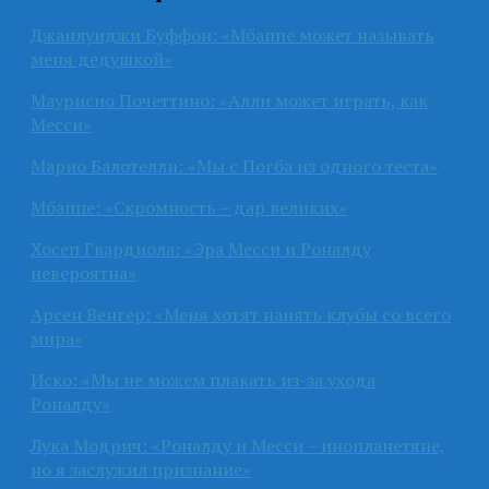
Джанлуиджи Буффон: «Мбаппе может называть
меня дедушкой»
Маурисио Почеттино: «Алли может играть, как
Месси»
Марио Балотелли: «Мы с Погба из одного теста»
Мбаппе: «Скромность – дар великих»
Хосеп Гвардиола: «Эра Месси и Роналду
невероятна»
Арсен Венгер: «Меня хотят нанять клубы со всего
мира»
Иско: «Мы не можем плакать из-за ухода
Роналду»
Лука Модрич: «Роналду и Месси – инопланетяне,
но я заслужил признание»