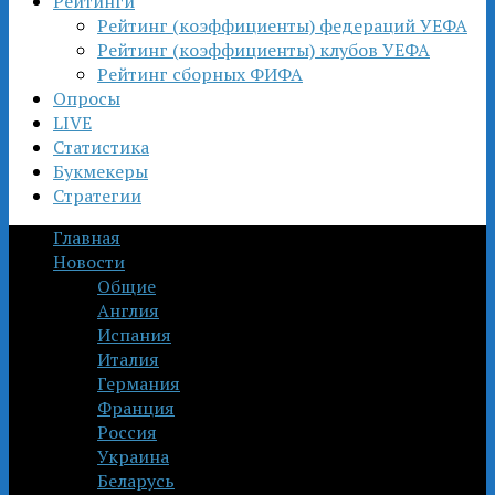
Рейтинги
Рейтинг (коэффициенты) федераций УЕФА
Рейтинг (коэффициенты) клубов УЕФА
Рейтинг сборных ФИФА
Опросы
LIVE
Статистика
Букмекеры
Стратегии
Главная
Новости
Общие
Англия
Испания
Италия
Германия
Франция
Россия
Украина
Беларусь