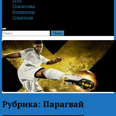
LIVE
Статистика
Букмекеры
Стратегии
Найти:
Рубрика:
Парагвай