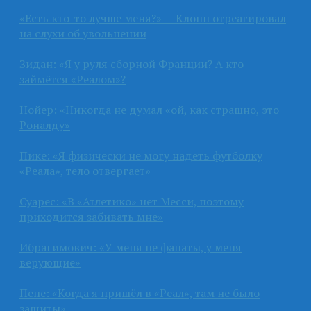
«Есть кто-то лучше меня?» — Клопп отреагировал
на слухи об увольнении
Зидан: «Я у руля сборной Франции? А кто
займётся «Реалом»?
Нойер: «Никогда не думал «ой, как страшно, это
Роналду»
Пике: «Я физически не могу надеть футболку
«Реала», тело отвергает»
Суарес: «В «Атлетико» нет Месси, поэтому
приходится забивать мне»
Ибрагимович: «У меня не фанаты, у меня
верующие»
Пепе: «Когда я пришёл в «Реал», там не было
защиты»