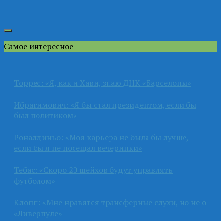
Самое интересное
Торрес: «Я, как и Хави, знаю ДНК «Барселоны»
Ибрагимович: «Я бы стал президентом, если бы
был политиком»
Роналдиньо: «Моя карьера не была бы лучше,
если бы я не посещал вечеринки»
Тебас: «Скоро 20 шейхов будут управлять
футболом»
Клопп: «Мне нравятся трансферные слухи, но не о
«Ливерпуле»