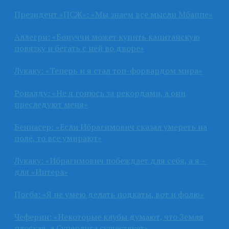
Президент «ПСЖ»: «Мы знаем все мысли Мбаппе»
Аллегри: «Бонуччи может купить капитанскую
повязку и бегать с ней во дворе»
Лукаку: «Теперь и я стал топ-форвардом мира»
Роналду: «Не я гонюсь за рекордами, а они
преследуют меня»
Беннасер: «Если Ибрагимович сказал умереть на
поле, то все умирают»
Лукаку: «Ибрагимович побеждает для себя, а я –
для «Интера»
Погба: «Я не умею делать подкаты, вот и фолю»
Чеферин: «Некоторые клубы думают, что Земля
плоская, а Суперлига существует»