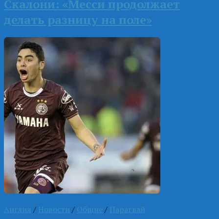
Скалони: «Месси продолжает
делать разницу на поле»
Англия
/
Новости
/
Общие
/
Парагвай