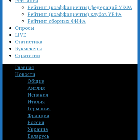
Рейтинги
Рейтинг (коэффициенты) федераций УЕФА
Рейтинг (коэффициенты) клубов УЕФА
Рейтинг сборных ФИФА
Опросы
LIVE
Статистика
Букмекеры
Стратегии
Главная
Новости
Общие
Англия
Испания
Италия
Германия
Франция
Россия
Украина
Беларусь