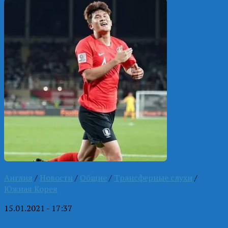
Англия
/
Новости
/
Общие
/
Трансферные слухи
/
Южная Корея
15.01.2021 - 17:37