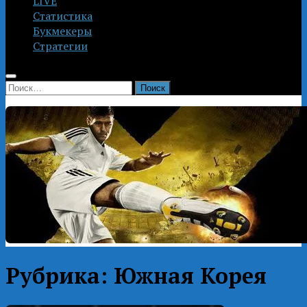
LIVE
Статистика
Букмекеры
Стратегии
Найти:
Рубрика:
Южная Корея