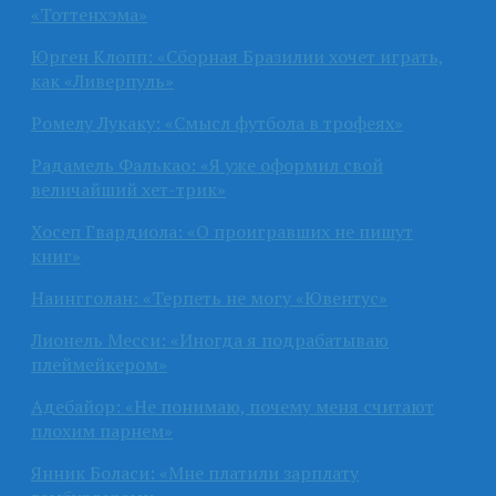
«Тоттенхэма»
Юрген Клопп: «Сборная Бразилии хочет играть,
как «Ливерпуль»
Ромелу Лукаку: «Смысл футбола в трофеях»
Радамель Фалькао: «Я уже оформил свой
величайший хет-трик»
Хосеп Гвардиола: «О проигравших не пишут
книг»
Наингголан: «Терпеть не могу «Ювентус»
Лионель Месси: «Иногда я подрабатываю
плеймейкером»
Адебайор: «Не понимаю, почему меня считают
плохим парнем»
Янник Боласи: «Мне платили зарплату