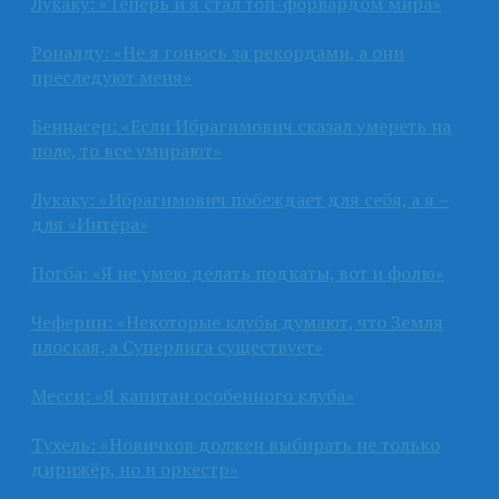
Лукаку: «Теперь и я стал топ-форвардом мира»
Роналду: «Не я гонюсь за рекордами, а они
преследуют меня»
Беннасер: «Если Ибрагимович сказал умереть на
поле, то все умирают»
Лукаку: «Ибрагимович побеждает для себя, а я –
для «Интера»
Погба: «Я не умею делать подкаты, вот и фолю»
Чеферин: «Некоторые клубы думают, что Земля
плоская, а Суперлига существует»
Месси: «Я капитан особенного клуба»
Тухель: «Новичков должен выбирать не только
дирижёр, но и оркестр»