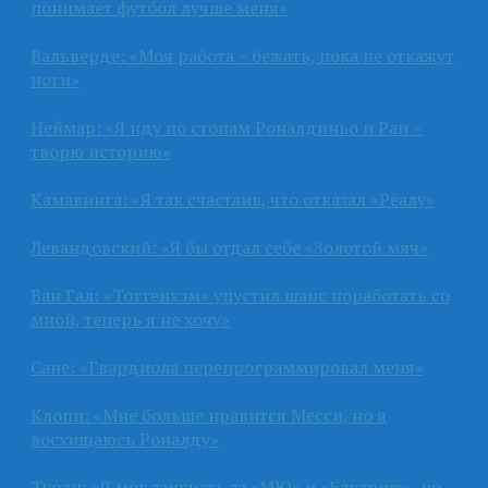
понимает футбол лучше меня»
Вальверде: «Моя работа – бежать, пока не откажут
ноги»
Неймар: «Я иду по стопам Роналдиньо и Раи –
творю историю»
Камавинга: «Я так счастлив, что отказал «Реалу»
Левандовский: «Я бы отдал себе «Золотой мяч»
Ван Гал: «Тоттенхэм» упустил шанс поработать со
мной, теперь я не хочу»
Сане: «Гвардиола перепрограммировал меня»
Клопп: «Мне больше нравится Месси, но я
восхищаюсь Роналду»
Туран: «Я мог заиграть за «МЮ» и «Баварию», но