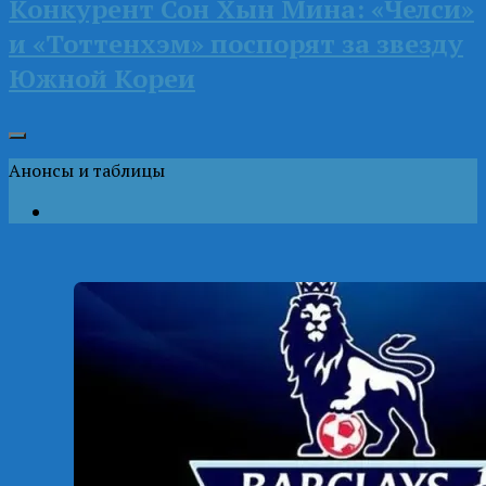
Конкурент Сон Хын Мина: «Челси»
и «Тоттенхэм» поспорят за звезду
Южной Кореи
Анонсы и таблицы