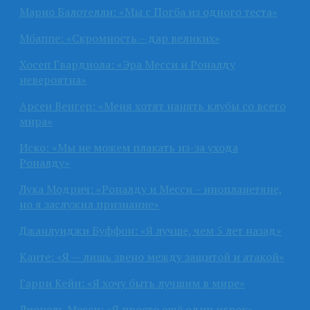
Марио Балотелли: «Мы с Погба из одного теста»
Мбаппе: «Скромность – дар великих»
Хосеп Гвардиола: «Эра Месси и Роналду
невероятна»
Арсен Венгер: «Меня хотят нанять клубы со всего
мира»
Иско: «Мы не можем плакать из-за ухода
Роналду»
Лука Модрич: «Роналду и Месси – инопланетяне,
но я заслужил признание»
Джанлуиджи Буффон: «Я лучше, чем 5 лет назад»
Канте: «Я — лишь звено между защитой и атакой»
Гарри Кейн: «Я хочу быть лучшим в мире»
Лионель Месси: «Я просто ещё один игрок»