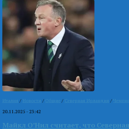
Италия
/
Новости
/
Общие
/
Северная Ирландия
/
Чемпи
20.11.2025 - 23:42
Майкл О’Нил считает, что Северна