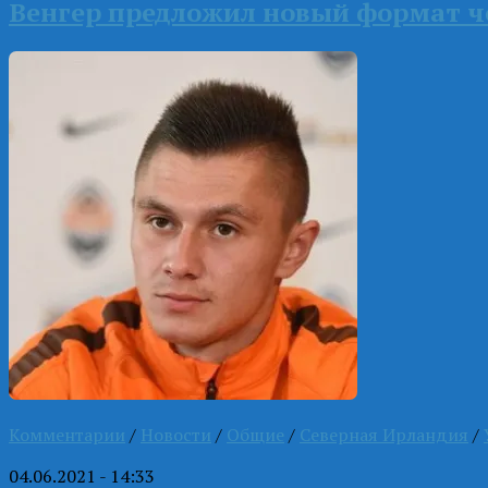
Венгер предложил новый формат 
Комментарии
/
Новости
/
Общие
/
Северная Ирландия
/
04.06.2021 - 14:33