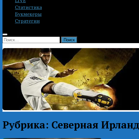
LIVE
Статистика
Букмекеры
Стратегии
Найти:
Рубрика:
Северная Ирлан