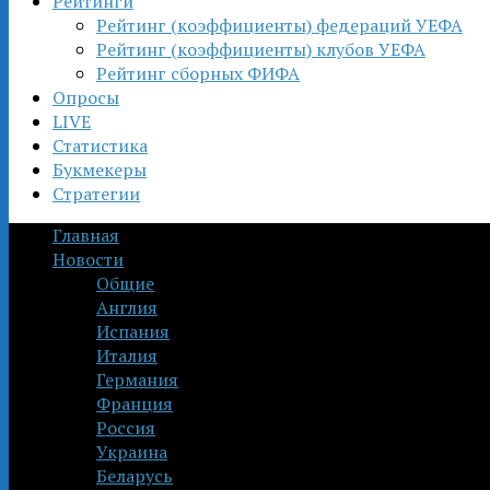
Рейтинги
Рейтинг (коэффициенты) федераций УЕФА
Рейтинг (коэффициенты) клубов УЕФА
Рейтинг сборных ФИФА
Опросы
LIVE
Статистика
Букмекеры
Стратегии
Главная
Новости
Общие
Англия
Испания
Италия
Германия
Франция
Россия
Украина
Беларусь