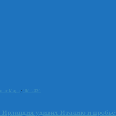
онат Мира
/
ЧМ-2026
я Ирландия удивит Италию и пробь