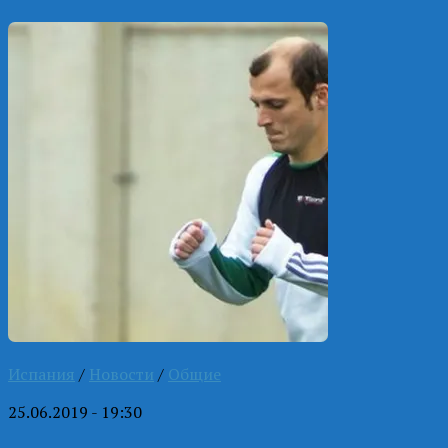
Испания
/
Новости
/
Общие
25.06.2019 - 19:30