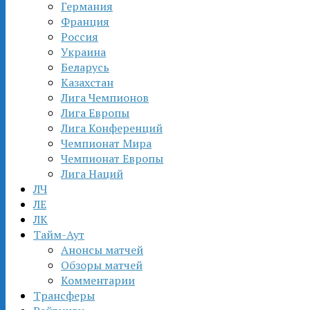
Германия
Франция
Россия
Украина
Беларусь
Казахстан
Лига Чемпионов
Лига Европы
Лига Конференций
Чемпионат Мира
Чемпионат Европы
Лига Наций
ЛЧ
ЛЕ
ЛК
Тайм-Аут
Анонсы матчей
Обзоры матчей
Комментарии
Трансферы