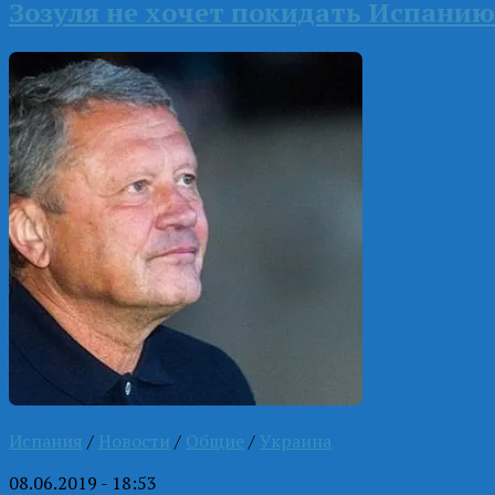
Зозуля не хочет покидать Испанию
Испания
/
Новости
/
Общие
/
Украина
08.06.2019 - 18:53