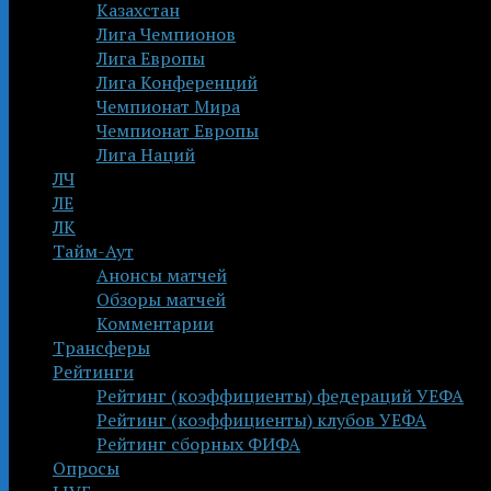
Казахстан
Лига Чемпионов
Лига Европы
Лига Конференций
Чемпионат Мира
Чемпионат Европы
Лига Наций
ЛЧ
ЛЕ
ЛК
Тайм-Аут
Анонсы матчей
Обзоры матчей
Комментарии
Трансферы
Рейтинги
Рейтинг (коэффициенты) федераций УЕФА
Рейтинг (коэффициенты) клубов УЕФА
Рейтинг сборных ФИФА
Опросы