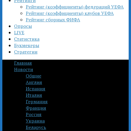
Рейтинги
Рейтинг (коэффициенты) федераций УЕФА
Рейтинг (коэффициенты) клубов УЕФА
Рейтинг сборных ФИФА
Опросы
LIVE
Статистика
Букмекеры
Стратегии
Главная
Новости
Общие
Англия
Испания
Италия
Германия
Франция
Россия
Украина
Беларусь