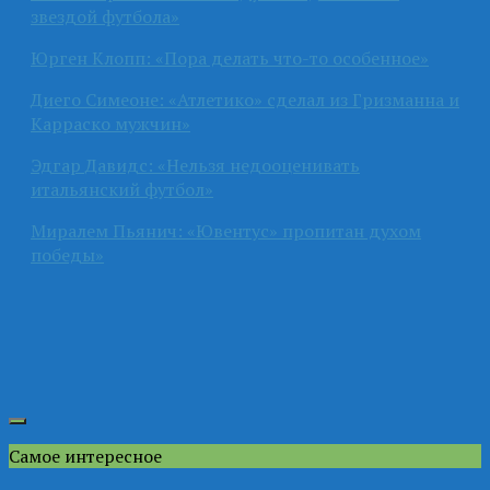
звездой футбола»
Юрген Клопп: «Пора делать что-то особенное»
Диего Симеоне: «Атлетико» сделал из Гризманна и
Карраско мужчин»
Эдгар Давидс: «Нельзя недооценивать
итальянский футбол»
Миралем Пьянич: «Ювентус» пропитан духом
победы»
Самое интересное