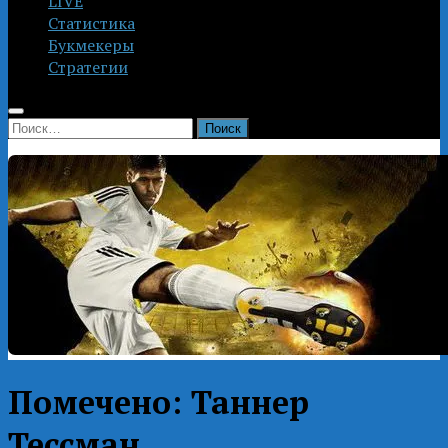
LIVE
Статистика
Букмекеры
Стратегии
Найти:
Помечено:
Таннер
Тессман