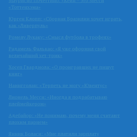
Маурисио Почеттино: «Кейн – это Месси
«Тоттенхэма»
Юрген Клопп: «Сборная Бразилии хочет играть,
как «Ливерпуль»
Ромелу Лукаку: «Смысл футбола в трофеях»
Радамель Фалькао: «Я уже оформил свой
величайший хет-трик»
Хосеп Гвардиола: «О проигравших не пишут
книг»
Наингголан: «Терпеть не могу «Ювентус»
Лионель Месси: «Иногда я подрабатываю
плеймейкером»
Адебайор: «Не понимаю, почему меня считают
плохим парнем»
Янник Боласи: «Мне платили зарплату