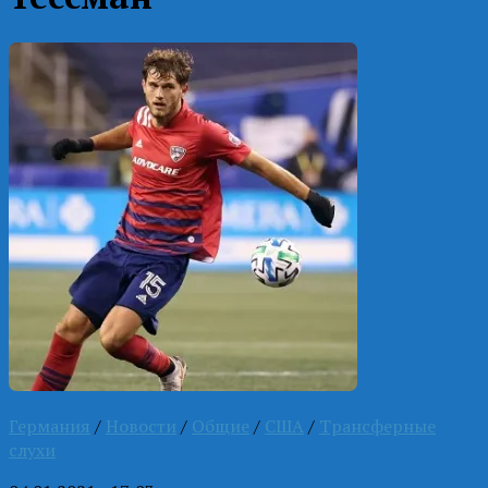
Германия
/
Новости
/
Общие
/
США
/
Трансферные
слухи