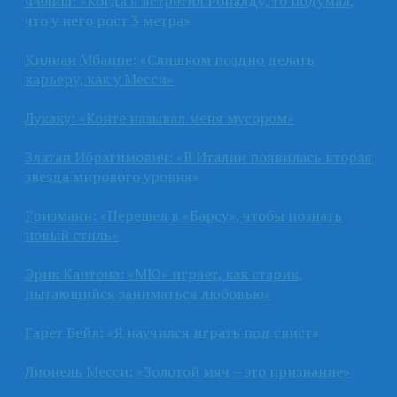
Фелиш: «Когда я встретил Роналду, то подумал,
что у него рост 3 метра»
Килиан Мбаппе: «Слишком поздно делать
карьеру, как у Месси»
Лукаку: «Конте называл меня мусором»
Златан Ибрагимович: «В Италии появилась вторая
звезда мирового уровня»
Гризманн: «Перешел в «Барсу», чтобы познать
новый стиль»
Эрик Кантона: «МЮ» играет, как старик,
пытающийся заниматься любовью»
Гарет Бейл: «Я научился играть под свист»
Лионель Месси: «Золотой мяч – это признание»