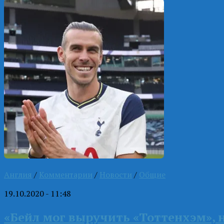
Англия
/
Комментарии
/
Новости
/
Общие
19.10.2020 - 11:48
«Бейл мог выручить «Тоттенхэм», н