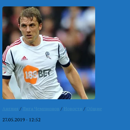
Англия
/
Лига Чемпионов
/
Новости
/
Общие
27.05.2019 - 12:52