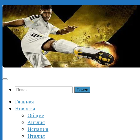
Перейти
к
содержимому
Найти:
Главная
Новости
Общие
Англия
Испания
Италия