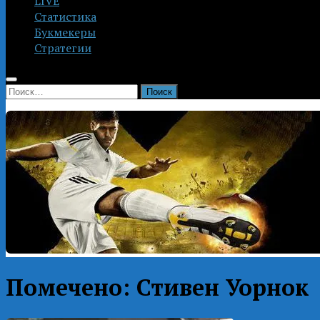
LIVE
Статистика
Букмекеры
Стратегии
Найти:
Помечено:
Стивен Уорнок