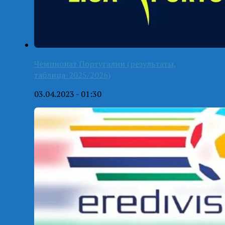
Чемпионат Португалии (результаты,
таблица-2025/2026)
03.04.2023 - 01:30