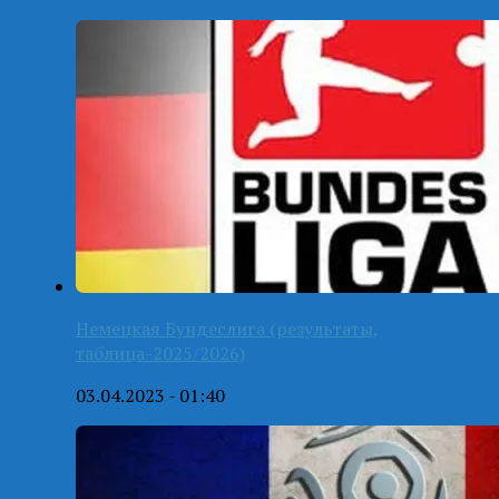
Немецкая Бундеслига (результаты,
таблица-2025/2026)
03.04.2023 - 01:40