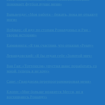
понимает футбол лучше меня»
Вальверде: «Моя работа – бежать, пока не откажут
ноги»
Неймар: «Я иду по стопам Роналдиньо и Раи –
творю историю»
Камавинга: «Я так счастлив, что отказал «Реалу»
Левандовский: «Я бы отдал себе «Золотой мяч»
Ван Гал: «Тоттенхэм» упустил шанс поработать со
мной, теперь я не хочу»
Сане: «Гвардиола перепрограммировал меня»
Клопп: «Мне больше нравится Месси, но я
восхищаюсь Роналду»