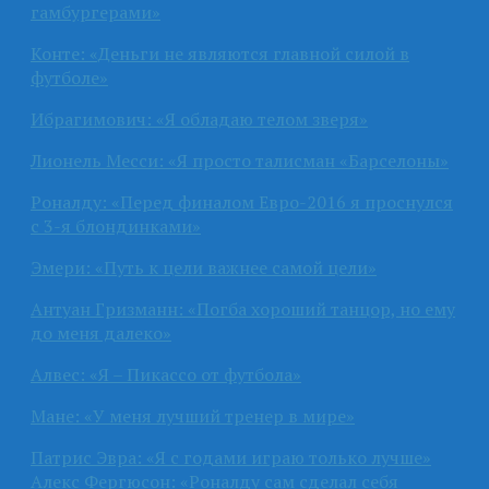
гамбургерами»
Конте: «Деньги не являются главной силой в
футболе»
Ибрагимович: «Я обладаю телом зверя»
Лионель Месси: «Я просто талисман «Барселоны»
Роналду: «Перед финалом Евро-2016 я проснулся
с 3-я блондинками»
Эмери: «Путь к цели важнее самой цели»
Антуан Гризманн: «Погба хороший танцор, но ему
до меня далеко»
Алвес: «Я – Пикассо от футбола»
Мане: «У меня лучший тренер в мире»
Патрис Эвра: «Я с годами играю только лучше»
Алекс Фергюсон: «Роналду сам сделал себя