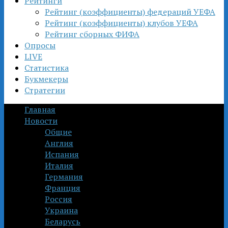
Рейтинги
Рейтинг (коэффициенты) федераций УЕФА
Рейтинг (коэффициенты) клубов УЕФА
Рейтинг сборных ФИФА
Опросы
LIVE
Статистика
Букмекеры
Стратегии
Главная
Новости
Общие
Англия
Испания
Италия
Германия
Франция
Россия
Украина
Беларусь