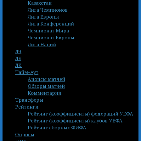
Казахстан
Лига Чемпионов
Лига Европы
Лига Конференций
Чемпионат Мира
Чемпионат Европы
Лига Наций
ЛЧ
ЛЕ
ЛК
Тайм-Аут
Анонсы матчей
Обзоры матчей
Комментарии
Трансферы
Рейтинги
Рейтинг (коэффициенты) федераций УЕФА
Рейтинг (коэффициенты) клубов УЕФА
Рейтинг сборных ФИФА
Опросы