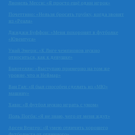
Лионель Месси: «Я просто ещё один игрок»
Почеттино: «Нельзя бросать трубку, когда звонят
из «Реала»
Джиджи Буффон: «Меня похоронят в футболке
«Ювентуса»
Унай Эмери: «К Лиге чемпионов нужно
относиться, как к девушке»
Балотелли: «Выступаю примерно на том же
уровне, что и Неймар»
Ван Гал: «Я был способен сделать из «МЮ»
машину»
Хави: «В футбол нужно играть с умом»
Поль Погба: «Я не знаю, чего от меня ждут»
Арсен Венгер: «Я умею отличить хорошего
футболиста от отличного»