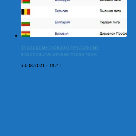
Турнирные таблицы футбольных
чемпионатов разных стран мира
30.08.2021 - 18:41