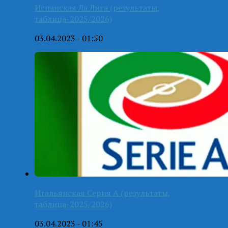
Испанская Ла Лига (результаты,
таблица-2025/2026)
03.04.2023 - 01:50
Итальянская Серия А (результаты,
таблица-2025/2026)
03.04.2023 - 01:45