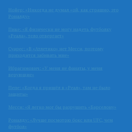
Нойер: «Никогда не думал «ой, как страшно, это
Роналду»
Пике: «Я физически не могу надеть футболку
«Реала», тело отвергает»
Суарес: «В «Атлетико» нет Месси, поэтому
приходится забивать мне»
Ибрагимович: «У меня не фанаты, у меня
верующие»
Пепе: «Когда я пришёл в «Реал», там не было
защиты»
Месси: «Я легко мог бы разрушить «Барселону»
Роналду: «Лучше посмотрю бокс или UFC, чем
футбол»