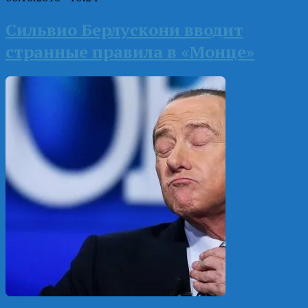
Сильвио Берлускони вводит
странные правила в «Монце»