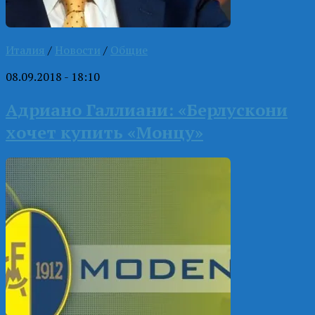
Италия
/
Новости
/
Общие
08.09.2018 - 18:10
Адриано Галлиани: «Берлускони
хочет купить «Монцу»