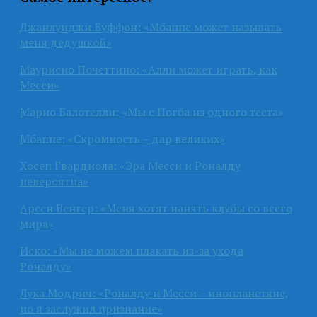
Джанлуиджи Буффон: «Мбаппе может называть
меня дедушкой»
Маурисио Почеттино: «Алли может играть, как
Месси»
Марио Балотелли: «Мы с Погба из одного теста»
Мбаппе: «Скромность – дар великих»
Хосеп Гвардиола: «Эра Месси и Роналду
невероятна»
Арсен Венгер: «Меня хотят нанять клубы со всего
мира»
Иско: «Мы не можем плакать из-за ухода
Роналду»
Лука Модрич: «Роналду и Месси – инопланетяне,
но я заслужил признание»