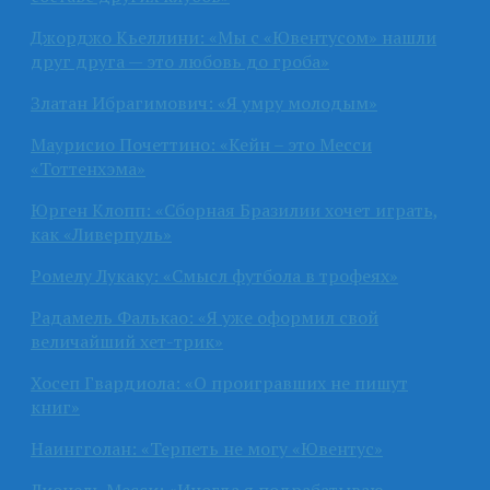
Джорджо Кьеллини: «Мы с «Ювентусом» нашли
друг друга — это любовь до гроба»
Златан Ибрагимович: «Я умру молодым»
Маурисио Почеттино: «Кейн – это Месси
«Тоттенхэма»
Юрген Клопп: «Сборная Бразилии хочет играть,
как «Ливерпуль»
Ромелу Лукаку: «Смысл футбола в трофеях»
Радамель Фалькао: «Я уже оформил свой
величайший хет-трик»
Хосеп Гвардиола: «О проигравших не пишут
книг»
Наингголан: «Терпеть не могу «Ювентус»