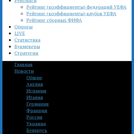
Рейтинги
Рейтинг (коэффициенты) федераций УЕФА
Рейтинг (коэффициенты) клубов УЕФА
Рейтинг сборных ФИФА
Опросы
LIVE
Статистика
Букмекеры
Стратегии
Главная
Новости
Общие
Англия
Испания
Италия
Германия
Франция
Россия
Украина
Беларусь