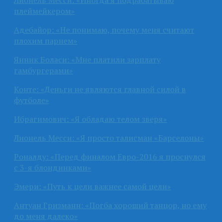
Лионель Месси: «Иногда я подрабатываю
плеймейкером»
Адебайор: «Не понимаю, почему меня считают
плохим парнем»
Янник Боласи: «Мне платили зарплату
гамбургерами»
Конте: «Деньги не являются главной силой в
футболе»
Ибрагимович: «Я обладаю телом зверя»
Лионель Месси: «Я просто талисман «Барселоны»
Роналду: «Перед финалом Евро-2016 я проснулся
с 3-я блондинками»
Эмери: «Путь к цели важнее самой цели»
Антуан Гризманн: «Погба хороший танцор, но ему
до меня далеко»