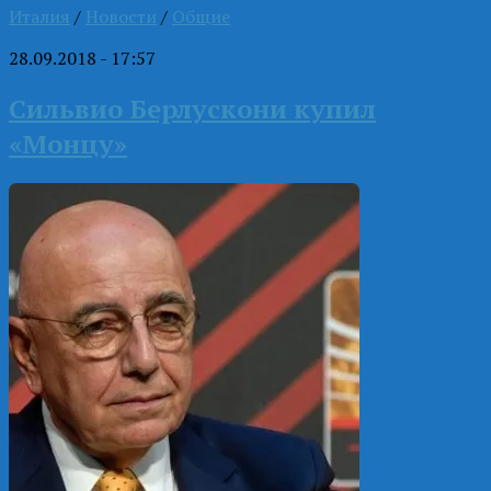
Италия
/
Новости
/
Общие
28.09.2018 - 17:57
Сильвио Берлускони купил
«Монцу»