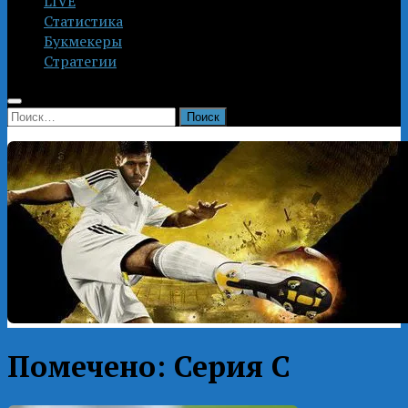
LIVE
Статистика
Букмекеры
Стратегии
Найти:
Помечено:
Серия С