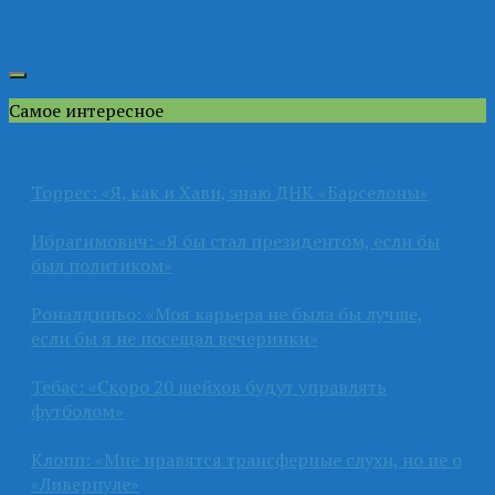
Самое интересное
Торрес: «Я, как и Хави, знаю ДНК «Барселоны»
Ибрагимович: «Я бы стал президентом, если бы
был политиком»
Роналдиньо: «Моя карьера не была бы лучше,
если бы я не посещал вечеринки»
Тебас: «Скоро 20 шейхов будут управлять
футболом»
Клопп: «Мне нравятся трансферные слухи, но не о
«Ливерпуле»