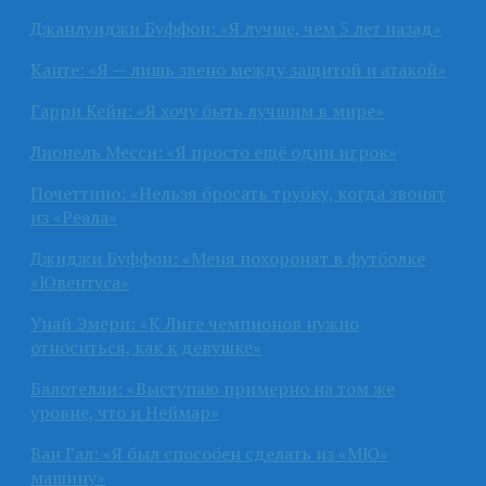
Джанлуиджи Буффон: «Я лучше, чем 5 лет назад»
Канте: «Я — лишь звено между защитой и атакой»
Гарри Кейн: «Я хочу быть лучшим в мире»
Лионель Месси: «Я просто ещё один игрок»
Почеттино: «Нельзя бросать трубку, когда звонят
из «Реала»
Джиджи Буффон: «Меня похоронят в футболке
«Ювентуса»
Унай Эмери: «К Лиге чемпионов нужно
относиться, как к девушке»
Балотелли: «Выступаю примерно на том же
уровне, что и Неймар»
Ван Гал: «Я был способен сделать из «МЮ»
машину»