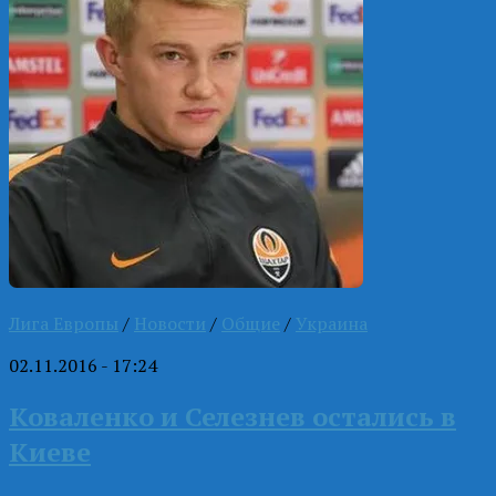
Лига Европы
/
Новости
/
Общие
/
Украина
02.11.2016 - 17:24
Коваленко и Селезнев остались в
Киеве