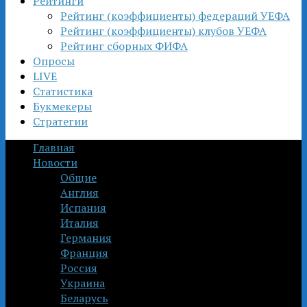
Рейтинги
Рейтинг (коэффициенты) федераций УЕФА
Рейтинг (коэффициенты) клубов УЕФА
Рейтинг сборных ФИФА
Опросы
LIVE
Статистика
Букмекеры
Стратегии
Главная
Новости
Общие
Англия
Испания
Италия
Германия
Франция
Россия
Украина
Беларусь