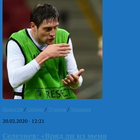
Новости
/
Общие
/
Турция
/
Украина
20.02.2020 - 12:21
Селезнев: «Вряд ли из меня