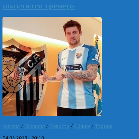
получится тренер»
Англия
/
Испания
/
Новости
/
Общие
/
Турция
04.05.2019 - 20:10