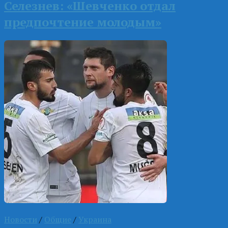
Селезнев: «Шевченко отдал
предпочтение молодым»
Новости
/
Общие
/
Украина