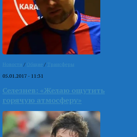
Новости
/
Общие
/
Трансферы
05.01.2017 - 11:31
Селезнев: «Желаю ощутить
горячую атмосферу»