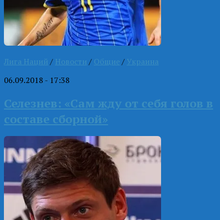
Лига Наций
/
Новости
/
Общие
/
Украина
06.09.2018 - 17:38
Селезнев: «Сам жду от себя голов в
составе сборной»