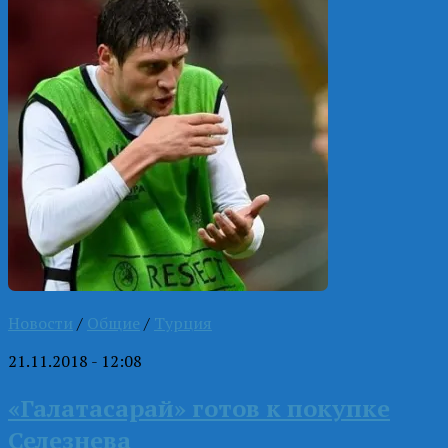
Новости
/
Общие
/
Турция
21.11.2018 - 12:08
«Галатасарай» готов к покупке
Селезнева