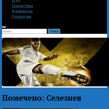
LIVE
Статистика
Букмекеры
Стратегии
Найти:
Помечено:
Селезнев