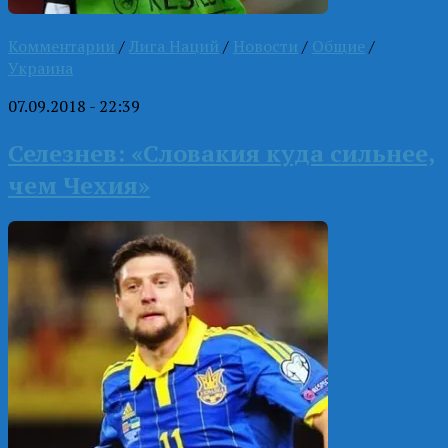
Комментарии
/
Лига Наций
/
Новости
/
Общие
/
Украина
07.09.2018 - 22:39
Селезнев: «Словакия куда сильнее,
чем Чехия»