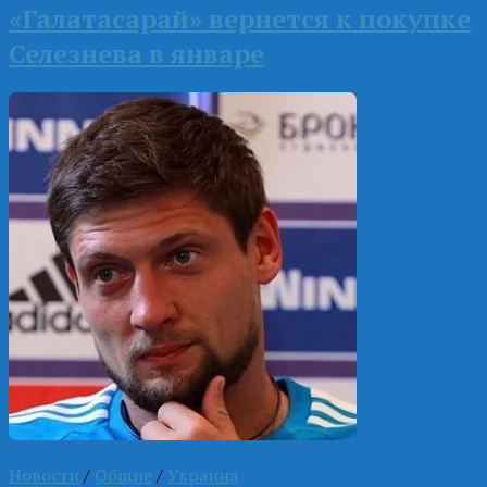
«Галатасарай» вернется к покупке
Селезнева в январе
Новости
/
Общие
/
Украина