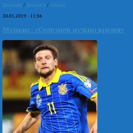
Испания
/
Новости
/
Общие
20.01.2019 - 11:36
Муньис: «Селезнев нужно время»