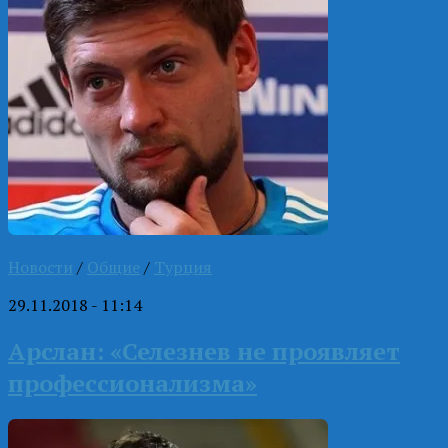
Новости
/
Общие
/
Турция
29.11.2018 - 11:14
Арслан: «Селезнев не проявляет
профессионализма»