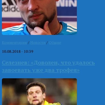
Комментарии
/
Новости
/
Общие
10.08.2018 - 10:39
Селезнев: «Доволен, что удалось
завоевать уже два трофея»