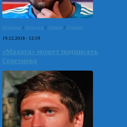
Испания
/
Новости
/
Общие
/
Турция
19.12.2018 - 12:59
«Малага» может подписать
Селезнева