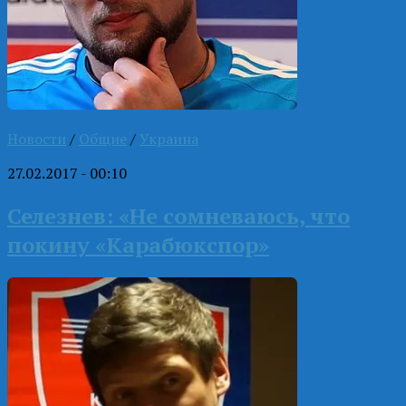
Новости
/
Общие
/
Украина
27.02.2017 - 00:10
Селезнев: «Не сомневаюсь, что
покину «Карабюкспор»