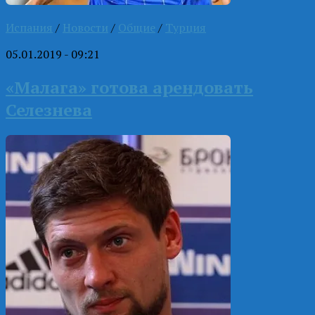
Испания
/
Новости
/
Общие
/
Турция
05.01.2019 - 09:21
«Малага» готова арендовать
Селезнева