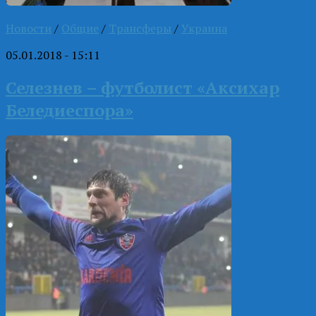
Новости
/
Общие
/
Трансферы
/
Украина
05.01.2018 - 15:11
Селезнев – футболист «Аксихар
Беледиеспора»