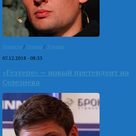
Новости
/
Общие
/
Турция
07.12.2018 - 08:33
«Гезтепе» — новый претендент на
Селезнева