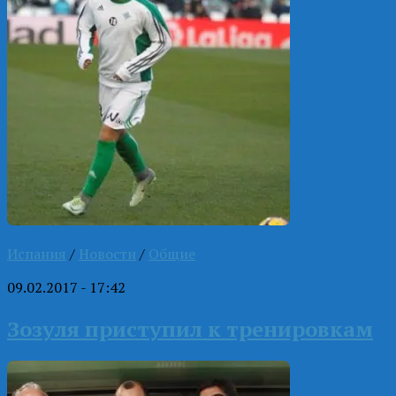
Испания
/
Новости
/
Общие
09.02.2017 - 17:42
Зозуля приступил к тренировкам