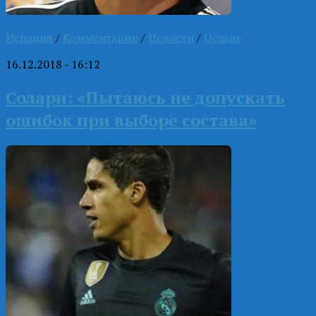
Испания
/
Комментарии
/
Новости
/
Общие
16.12.2018 - 16:12
Солари: «Пытаюсь не допускать
ошибок при выборе состава»