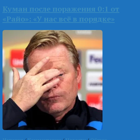
Куман после поражения 0:1 от
«Райо»: «У нас всё в порядке»
Испания
/
Комментарии
/
Новости
/
Общие