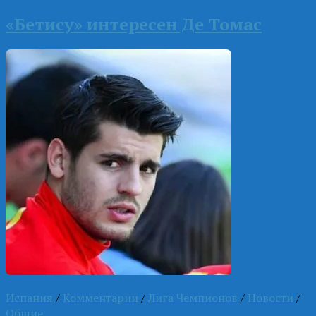
«Бетису» интересен Де Томас
Испания
/
Комментарии
/
Лига Чемпионов
/
Новости
/
Общие