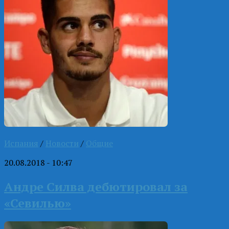
Испания
/
Новости
/
Общие
20.08.2018 - 10:47
Андре Силва дебютировал за
«Севилью»