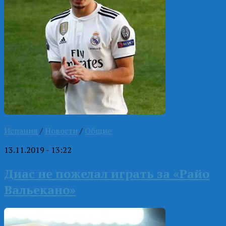
Испания
/
Новости
/
Общие
13.11.2019 - 13:22
Диас не пожелал играть за «Райо
Вальекано»