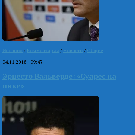
Испания
/
Комментарии
/
Новости
/
Общие
04.11.2018 - 09:47
Эрнесто Вальверде: «Суарес на
пике»