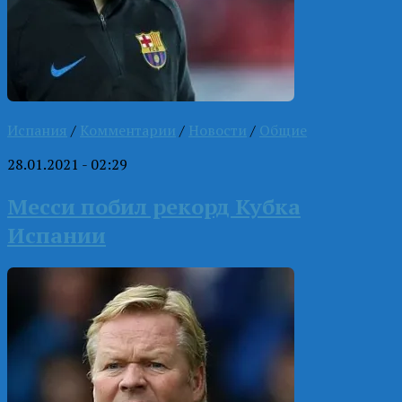
Испания
/
Комментарии
/
Новости
/
Общие
28.01.2021 - 02:29
Месси побил рекорд Кубка
Испании