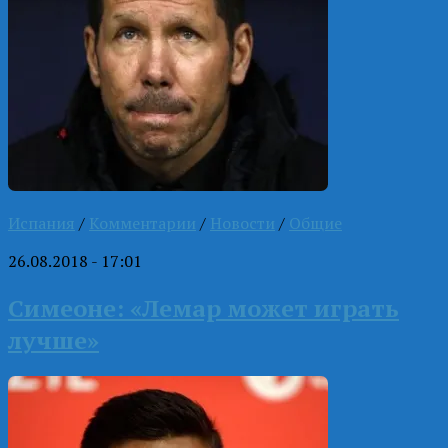
Испания
/
Комментарии
/
Новости
/
Общие
26.08.2018 - 17:01
Симеоне: «Лемар может играть
лучше»