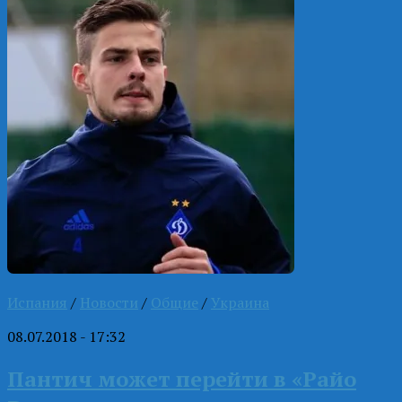
Испания
/
Новости
/
Общие
/
Украина
08.07.2018 - 17:32
Пантич может перейти в «Райо