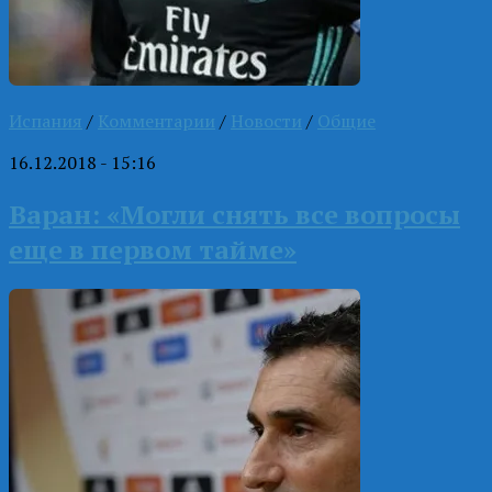
Испания
/
Комментарии
/
Новости
/
Общие
16.12.2018 - 15:16
Варан: «Могли снять все вопросы
еще в первом тайме»