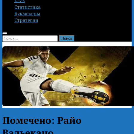
LIVE
Статистика
Букмекеры
Стратегии
Найти:
Помечено:
Райо
Вальекано