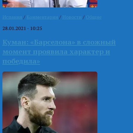
Испания
/
Комментарии
/
Новости
/
Общие
28.01.2021 - 10:25
Куман: «Барселона» в сложный
момент проявила характер и
победила»