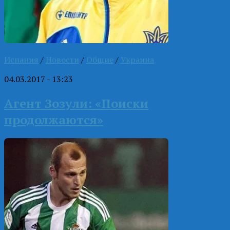
Испания
/
Новости
/
Общие
/
Украина
04.03.2017 - 13:23
Агент Зозули: «Поиски
продолжаются»