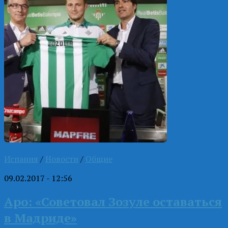
Испания
/
Новости
/
Общие
09.02.2017 - 12:56
Аро: «Советовал Зозуле оставаться
в Мадриде»