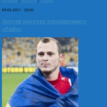
Испания
/
Новости
/
Общие
09.03.2017 - 20:01
Зозуля расторг соглашение с
«Райо»