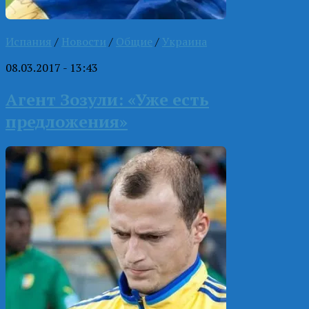
Испания
/
Новости
/
Общие
/
Украина
08.03.2017 - 13:43
Агент Зозули: «Уже есть
предложения»