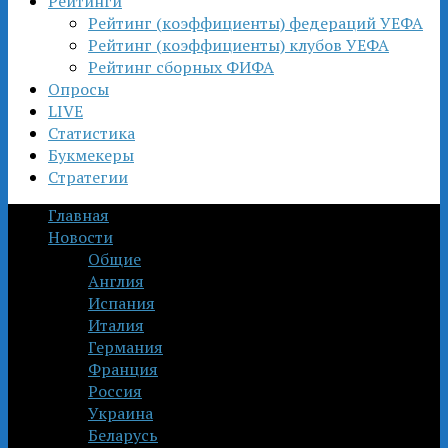
Рейтинги
Рейтинг (коэффициенты) федераций УЕФА
Рейтинг (коэффициенты) клубов УЕФА
Рейтинг сборных ФИФА
Опросы
LIVE
Статистика
Букмекеры
Стратегии
Главная
Новости
Общие
Англия
Испания
Италия
Германия
Франция
Россия
Украина
Беларусь