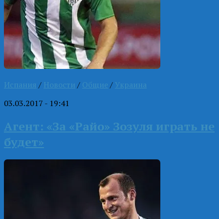
Испания
/
Новости
/
Общие
/
Украина
03.03.2017 - 19:41
Агент: «За «Райо» Зозуля играть не
будет»