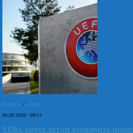
Новости
/
Общие
06.03.2020 - 00:11
УЕФА хочет летом проводить полн