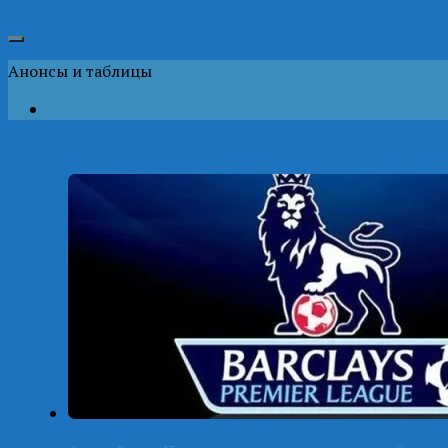
Анонсы и таблицы