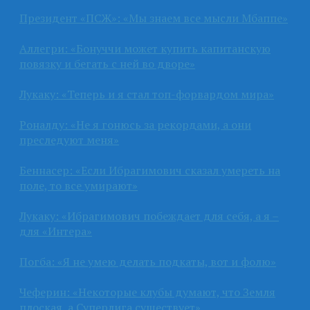
Президент «ПСЖ»: «Мы знаем все мысли Мбаппе»
Аллегри: «Бонуччи может купить капитанскую
повязку и бегать с ней во дворе»
Лукаку: «Теперь и я стал топ-форвардом мира»
Роналду: «Не я гонюсь за рекордами, а они
преследуют меня»
Беннасер: «Если Ибрагимович сказал умереть на
поле, то все умирают»
Лукаку: «Ибрагимович побеждает для себя, а я –
для «Интера»
Погба: «Я не умею делать подкаты, вот и фолю»
Чеферин: «Некоторые клубы думают, что Земля
плоская, а Суперлига существует»