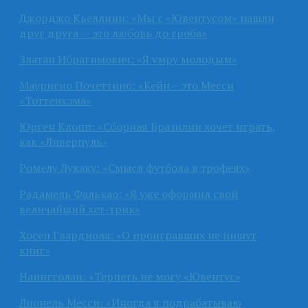
Джорджо Кьеллини: «Мы с «Ювентусом» нашли
друг друга — это любовь до гроба»
Златан Ибрагимович: «Я умру молодым»
Маурисио Почеттино: «Кейн – это Месси
«Тоттенхэма»
Юрген Клопп: «Сборная Бразилии хочет играть,
как «Ливерпуль»
Ромелу Лукаку: «Смысл футбола в трофеях»
Радамель Фалькао: «Я уже оформил свой
величайший хет-трик»
Хосеп Гвардиола: «О проигравших не пишут
книг»
Наингголан: «Терпеть не могу «Ювентус»
Лионель Месси: «Иногда я подрабатываю