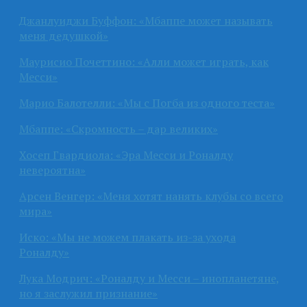
Джанлуиджи Буффон: «Мбаппе может называть
меня дедушкой»
Маурисио Почеттино: «Алли может играть, как
Месси»
Марио Балотелли: «Мы с Погба из одного теста»
Мбаппе: «Скромность – дар великих»
Хосеп Гвардиола: «Эра Месси и Роналду
невероятна»
Арсен Венгер: «Меня хотят нанять клубы со всего
мира»
Иско: «Мы не можем плакать из-за ухода
Роналду»
Лука Модрич: «Роналду и Месси – инопланетяне,
но я заслужил признание»