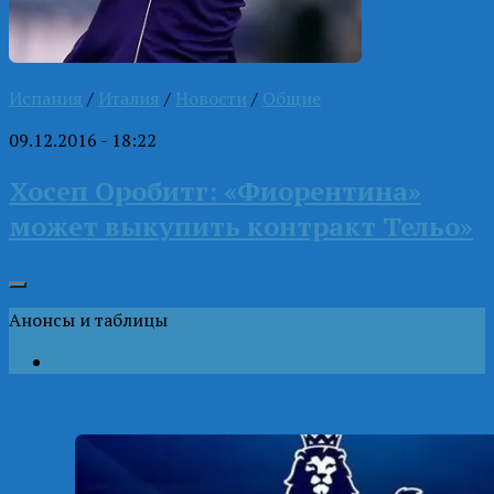
Испания
/
Италия
/
Новости
/
Общие
09.12.2016 - 18:22
Хосеп Оробитг: «Фиорентина»
может выкупить контракт Тельо»
Анонсы и таблицы