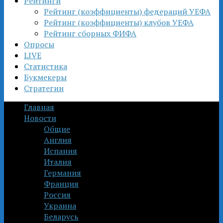
Рейтинги
Рейтинг (коэффициенты) федераций УЕФА
Рейтинг (коэффициенты) клубов УЕФА
Рейтинг сборных ФИФА
Опросы
LIVE
Статистика
Букмекеры
Стратегии
Главная
Новости
Общие
Англия
Испания
Италия
Германия
Франция
Россия
Украина
Беларусь