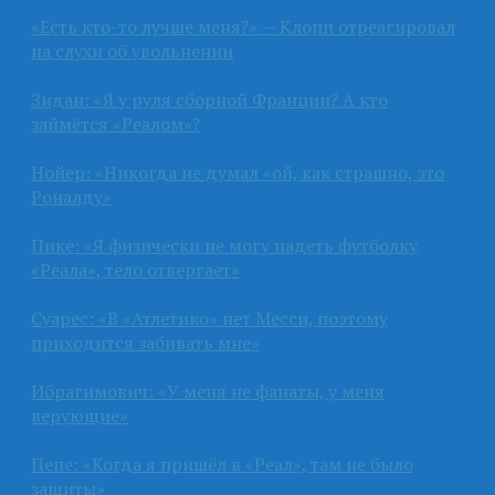
«Есть кто-то лучше меня?» — Клопп отреагировал
на слухи об увольнении
Зидан: «Я у руля сборной Франции? А кто
займётся «Реалом»?
Нойер: «Никогда не думал «ой, как страшно, это
Роналду»
Пике: «Я физически не могу надеть футболку
«Реала», тело отвергает»
Суарес: «В «Атлетико» нет Месси, поэтому
приходится забивать мне»
Ибрагимович: «У меня не фанаты, у меня
верующие»
Пепе: «Когда я пришёл в «Реал», там не было
защиты»