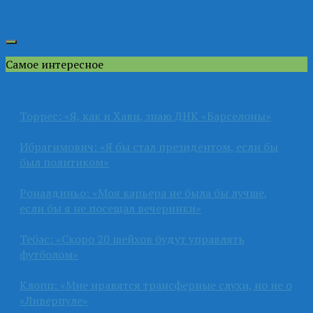
Самое интересное
Торрес: «Я, как и Хави, знаю ДНК «Барселоны»
Ибрагимович: «Я бы стал президентом, если бы
был политиком»
Роналдиньо: «Моя карьера не была бы лучше,
если бы я не посещал вечеринки»
Тебас: «Скоро 20 шейхов будут управлять
футболом»
Клопп: «Мне нравятся трансферные слухи, но не о
«Ливерпуле»