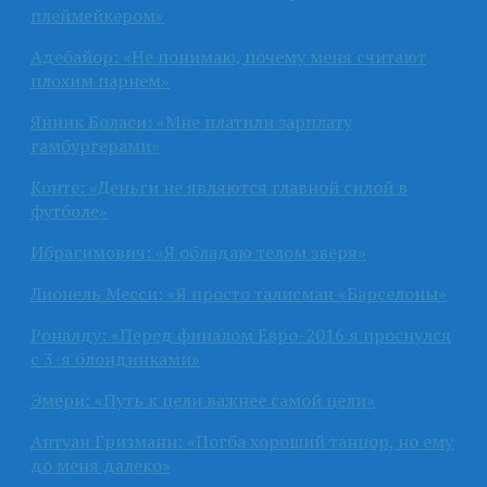
плеймейкером»
Адебайор: «Не понимаю, почему меня считают
плохим парнем»
Янник Боласи: «Мне платили зарплату
гамбургерами»
Конте: «Деньги не являются главной силой в
футболе»
Ибрагимович: «Я обладаю телом зверя»
Лионель Месси: «Я просто талисман «Барселоны»
Роналду: «Перед финалом Евро-2016 я проснулся
с 3-я блондинками»
Эмери: «Путь к цели важнее самой цели»
Антуан Гризманн: «Погба хороший танцор, но ему
до меня далеко»