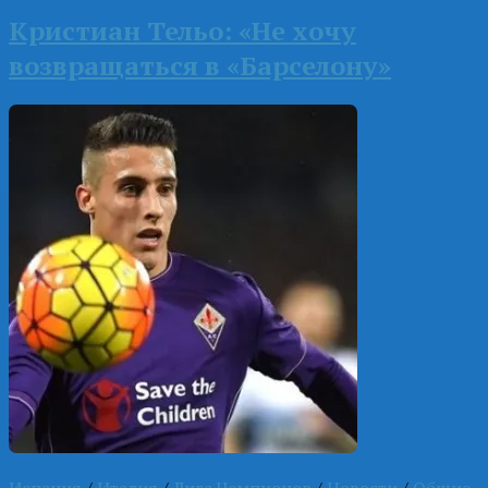
Кристиан Тельо: «Не хочу
возвращаться в «Барселону»
Испания
/
Италия
/
Лига Чемпионов
/
Новости
/
Общие