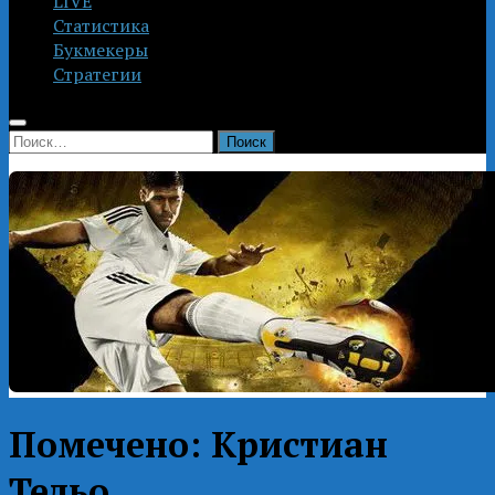
LIVE
Статистика
Букмекеры
Стратегии
Найти:
Помечено:
Кристиан
Тельо