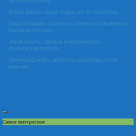
Юрген Клопп: «Пора делать что-то особенное»
Диего Симеоне: «Атлетико» сделал из Гризманна и
Карраско мужчин»
Эдгар Давидс: «Нельзя недооценивать
итальянский футбол»
Миралем Пьянич: «Ювентус» пропитан духом
победы»
Самое интересное