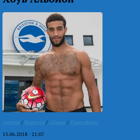
Англия
/
Новости
/
Общие
/
Трансферы
13.06.2018 - 21:07