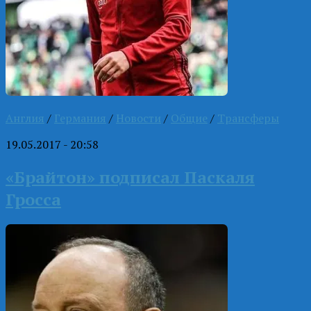
Англия
/
Германия
/
Новости
/
Общие
/
Трансферы
19.05.2017 - 20:58
«Брайтон» подписал Паскаля
Гросса