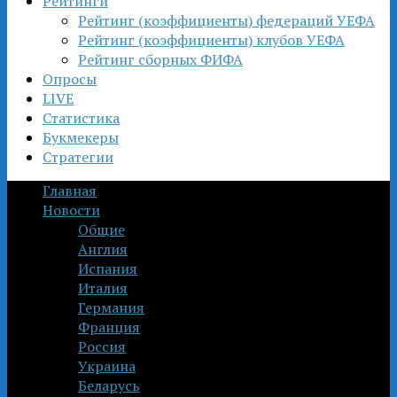
Рейтинги
Рейтинг (коэффициенты) федераций УЕФА
Рейтинг (коэффициенты) клубов УЕФА
Рейтинг сборных ФИФА
Опросы
LIVE
Статистика
Букмекеры
Стратегии
Главная
Новости
Общие
Англия
Испания
Италия
Германия
Франция
Россия
Украина
Беларусь