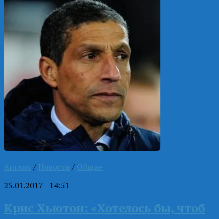
Англия
/
Новости
/
Общие
25.01.2017 - 14:51
Крис Хьютон: «Хотелось бы, чтоб