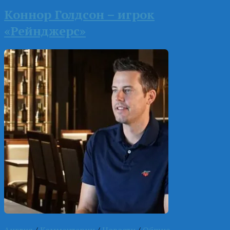
Коннор Голдсон – игрок
«Рейнджерс»
Англия
/
Комментарии
/
Новости
/
Общие