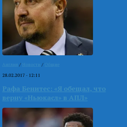
Англия
/
Новости
/
Общие
28.02.2017 - 12:11
Рафа Бенитес: «Я обещал, что
верну «Ньюкасл» в АПЛ»