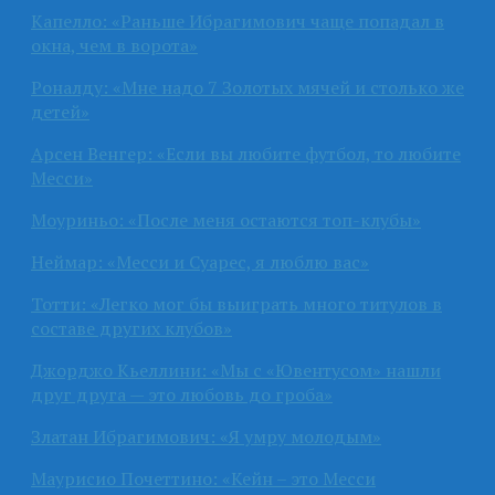
Капелло: «Раньше Ибрагимович чаще попадал в
окна, чем в ворота»
Роналду: «Мне надо 7 Золотых мячей и столько же
детей»
Арсен Венгер: «Если вы любите футбол, то любите
Месси»
Моуриньо: «После меня остаются топ-клубы»
Неймар: «Месси и Суарес, я люблю вас»
Тотти: «Легко мог бы выиграть много титулов в
составе других клубов»
Джорджо Кьеллини: «Мы с «Ювентусом» нашли
друг друга — это любовь до гроба»
Златан Ибрагимович: «Я умру молодым»
Маурисио Почеттино: «Кейн – это Месси