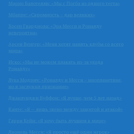
Марио Балотелли: «Мы с Погба из одного теста»
Мбаппе: «Скромность – дар великих»
Хосеп Гвардиола: «Эра Месси и Роналду
невероятна»
Арсен Венгер: «Меня хотят нанять клубы со всего
мира»
Иско: «Мы не можем плакать из-за ухода
Роналду»
Лука Модрич: «Роналду и Месси – инопланетяне,
но я заслужил признание»
Джанлуиджи Буффон: «Я лучше, чем 5 лет назад»
Канте: «Я — лишь звено между защитой и атакой»
Гарри Кейн: «Я хочу быть лучшим в мире»
Лионель Месси: «Я просто ещё один игрок»