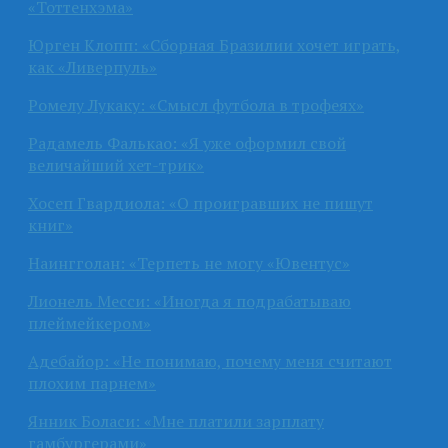
«Тоттенхэма»
Юрген Клопп: «Сборная Бразилии хочет играть,
как «Ливерпуль»
Ромелу Лукаку: «Смысл футбола в трофеях»
Радамель Фалькао: «Я уже оформил свой
величайший хет-трик»
Хосеп Гвардиола: «О проигравших не пишут
книг»
Наингголан: «Терпеть не могу «Ювентус»
Лионель Месси: «Иногда я подрабатываю
плеймейкером»
Адебайор: «Не понимаю, почему меня считают
плохим парнем»
Янник Боласи: «Мне платили зарплату
гамбургерами»