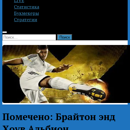
LIVE
Статистика
Букмекеры
Стратегии
Найти:
Помечено:
Брайтон энд
Хоув Альбион