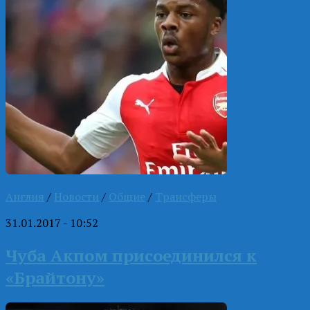
Англия
/
Новости
/
Общие
/
Трансферы
31.01.2017 - 10:52
Чуба Акпом присоединился к
«Брайтону»