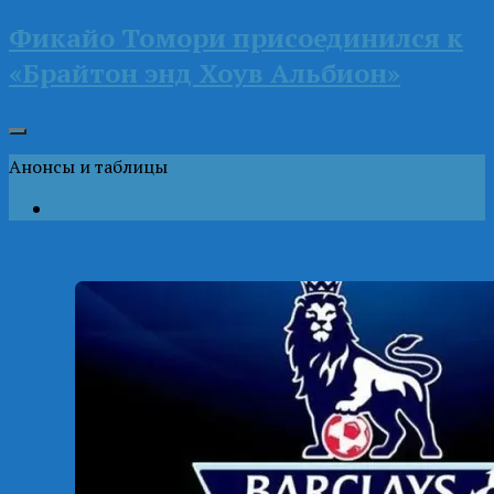
Фикайо Томори присоединился к
«Брайтон энд Хоув Альбион»
Анонсы и таблицы