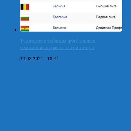
Турнирные таблицы футбольных
чемпионатов разных стран мира
30.08.2021 - 18:41