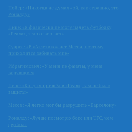
Нойер: «Никогда не думал «ой, как страшно, это
Роналду»
Пике: «Я физически не могу надеть футболку
«Реала», тело отвергает»
Суарес: «В «Атлетико» нет Месси, поэтому
приходится забивать мне»
Ибрагимович: «У меня не фанаты, у меня
верующие»
Пепе: «Когда я пришёл в «Реал», там не было
защиты»
Месси: «Я легко мог бы разрушить «Барселону»
Роналду: «Лучше посмотрю бокс или UFC, чем
футбол»