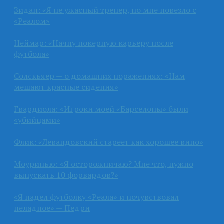
Зидан: «Я не ужасный тренер, но мне повезло с
«Реалом»
Неймар: «Начну покерную карьеру после
футбола»
Солскьяер — о домашних поражениях: «Нам
мешают красные сидения»
Гвардиола: «Игроки моей «Барселоны» были
«убийцами»
Флик: «Левандовский стареет как хорошее вино»
Моуринью: «Я осторожничаю? Мне что, нужно
выпускать 10 форвардов?»
«Я надел футболку «Реала» и почувствовал
неладное» — Педри