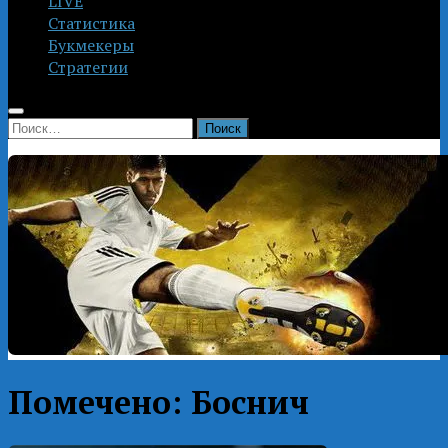
LIVE
Статистика
Букмекеры
Стратегии
Найти:
Помечено:
Боснич