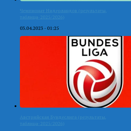
Чемпионат Нидерландов (результаты,
таблица-2025/2026)
03.04.2023 - 01:25
Австрийская Бундеслига (результаты,
таблица-2025/2026)