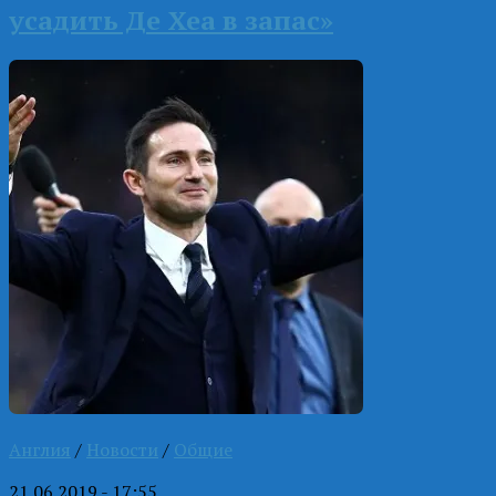
усадить Де Хеа в запас»
Англия
/
Новости
/
Общие
21.06.2019 - 17:55