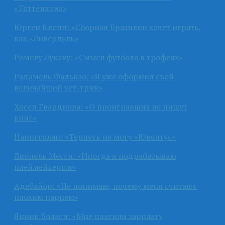
«Тоттенхэма»
Юрген Клопп: «Сборная Бразилии хочет играть,
как «Ливерпуль»
Ромелу Лукаку: «Смысл футбола в трофеях»
Радамель Фалькао: «Я уже оформил свой
величайший хет-трик»
Хосеп Гвардиола: «О проигравших не пишут
книг»
Наингголан: «Терпеть не могу «Ювентус»
Лионель Месси: «Иногда я подрабатываю
плеймейкером»
Адебайор: «Не понимаю, почему меня считают
плохим парнем»
Янник Боласи: «Мне платили зарплату