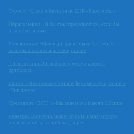
Торрес: «Я, как и Хави, знаю ДНК «Барселоны»
Ибрагимович: «Я бы стал президентом, если бы
был политиком»
Роналдиньо: «Моя карьера не была бы лучше,
если бы я не посещал вечеринки»
Тебас: «Скоро 20 шейхов будут управлять
футболом»
Клопп: «Мне нравятся трансферные слухи, но не о
«Ливерпуле»
Президент «ПСЖ»: «Мы знаем все мысли Мбаппе»
Аллегри: «Бонуччи может купить капитанскую
повязку и бегать с ней во дворе»