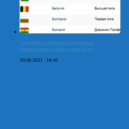
Турнирные таблицы футбольных
чемпионатов разных стран мира
30.08.2021 - 18:41