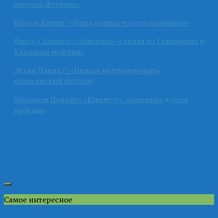
звездой футбола»
Юрген Клопп: «Пора делать что-то особенное»
Диего Симеоне: «Атлетико» сделал из Гризманна и
Карраско мужчин»
Эдгар Давидс: «Нельзя недооценивать
итальянский футбол»
Миралем Пьянич: «Ювентус» пропитан духом
победы»
Самое интересное