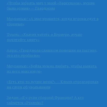
«Чтобы забрать мяч у моей «Барселоны», нужна
была армия» — Гвардиола
Моуринью: «А мне нравится, когда игроки едут в
сборные»
Тухель: «Хватит читать о Вернере, лучше
почитайте книгу»
Анри: «Гвардиола слишком помешан на тактике,
это его проблема»
Моуринью: «Бейла нужно любить, чтобы выжать
из него максимум»
«Есть кто-то лучше меня?» — Клопп отреагировал
на слухи об увольнении
Зидан: «Я у руля сборной Франции? А кто
займётся «Реалом»?