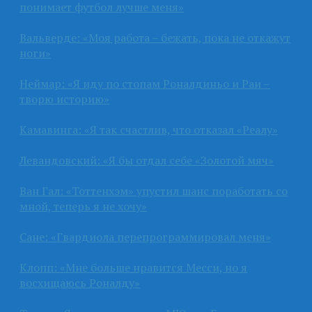
понимает футбол лучше меня»
Вальверде: «Моя работа – бежать, пока не откажут
ноги»
Неймар: «Я иду по стопам Роналдиньо и Раи –
творю историю»
Камавинга: «Я так счастлив, что отказал «Реалу»
Левандовский: «Я бы отдал себе «Золотой мяч»
Ван Гал: «Тоттенхэм» упустил шанс поработать со
мной, теперь я не хочу»
Сане: «Гвардиола перепрограммировал меня»
Клопп: «Мне больше нравится Месси, но я
восхищаюсь Роналду»