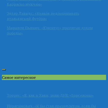
Карраско мужчин»
Эдгар Давидс: «Нельзя недооценивать
итальянский футбол»
Миралем Пьянич: «Ювентус» пропитан духом
победы»
Самое интересное
Торрес: «Я, как и Хави, знаю ДНК «Барселоны»
Ибрагимович: «Я бы стал президентом, если бы