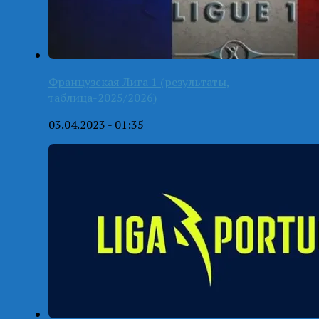
Французская Лига 1 (результаты,
таблица-2025/2026)
03.04.2023 - 01:35