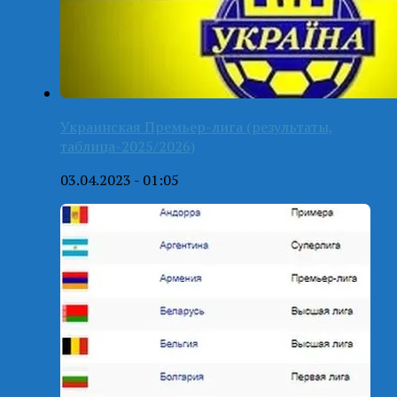
Украинская Премьер-лига (результаты,
таблица-2025/2026)
03.04.2023 - 01:05