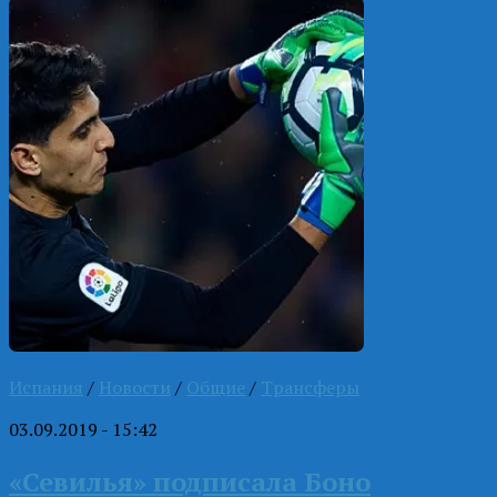
Испания
/
Новости
/
Общие
/
Трансферы
03.09.2019 - 15:42
«Севилья» подписала Боно