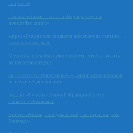
сборные»
Тухель: «Хватит читать о Вернере, лучше
почитайте книгу»
Анри: «Гвардиола слишком помешан на тактике,
это его проблема»
Моуринью: «Бейла нужно любить, чтобы выжать
из него максимум»
«Есть кто-то лучше меня?» — Клопп отреагировал
на слухи об увольнении
Зидан: «Я у руля сборной Франции? А кто
займётся «Реалом»?
Нойер: «Никогда не думал «ой, как страшно, это
Роналду»