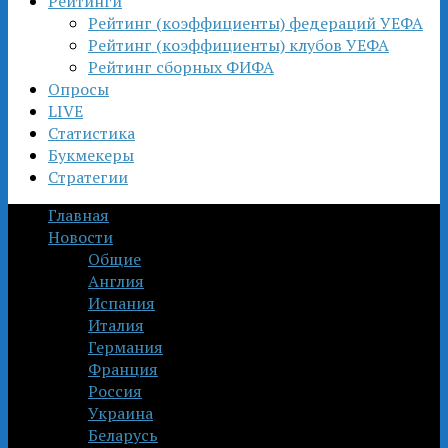
Рейтинги
Рейтинг (коэффициенты) федераций УЕФА
Рейтинг (коэффициенты) клубов УЕФА
Рейтинг сборных ФИФА
Опросы
LIVE
Статистика
Букмекеры
Стратегии
Главная
Новости
Общие
Англия
Испания
Италия
Германия
Франция
Россия
Украина
Беларусь