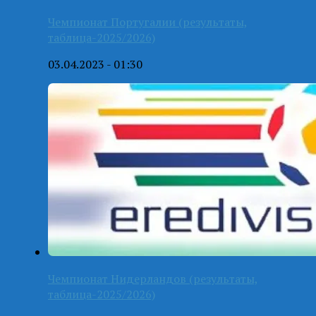
Чемпионат Португалии (результаты,
таблица-2025/2026)
03.04.2023 - 01:30
Чемпионат Нидерландов (результаты,
таблица-2025/2026)