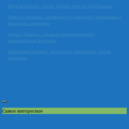
Юрген Клопп: «Пора делать что-то особенное»
Диего Симеоне: «Атлетико» сделал из Гризманна и
Карраско мужчин»
Эдгар Давидс: «Нельзя недооценивать
итальянский футбол»
Миралем Пьянич: «Ювентус» пропитан духом
победы»
Самое интересное