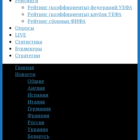
Рейтинги
Рейтинг (коэффициенты) федераций УЕФА
Рейтинг (коэффициенты) клубов УЕФА
Рейтинг сборных ФИФА
Опросы
LIVE
Статистика
Букмекеры
Стратегии
Главная
Новости
Общие
Англия
Испания
Италия
Германия
Франция
Россия
Украина
Беларусь