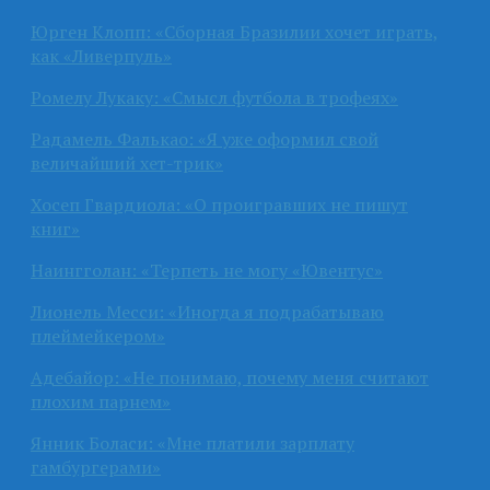
Юрген Клопп: «Сборная Бразилии хочет играть,
как «Ливерпуль»
Ромелу Лукаку: «Смысл футбола в трофеях»
Радамель Фалькао: «Я уже оформил свой
величайший хет-трик»
Хосеп Гвардиола: «О проигравших не пишут
книг»
Наингголан: «Терпеть не могу «Ювентус»
Лионель Месси: «Иногда я подрабатываю
плеймейкером»
Адебайор: «Не понимаю, почему меня считают
плохим парнем»
Янник Боласи: «Мне платили зарплату
гамбургерами»