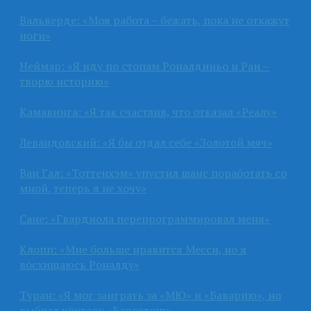
Вальверде: «Моя работа – бежать, пока не откажут
ноги»
Неймар: «Я иду по стопам Роналдиньо и Раи –
творю историю»
Камавинга: «Я так счастлив, что отказал «Реалу»
Левандовский: «Я бы отдал себе «Золотой мяч»
Ван Гал: «Тоттенхэм» упустил шанс поработать со
мной, теперь я не хочу»
Сане: «Гвардиола перепрограммировал меня»
Клопп: «Мне больше нравится Месси, но я
восхищаюсь Роналду»
Туран: «Я мог заиграть за «МЮ» и «Баварию», но
выбрал чёртову «Барселону»