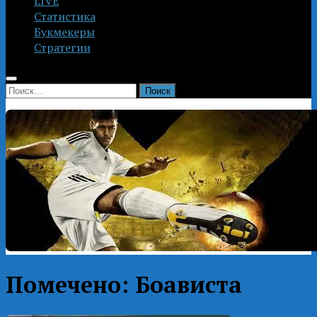
LIVE
Статистика
Букмекеры
Стратегии
Найти:
Помечено:
Боависта