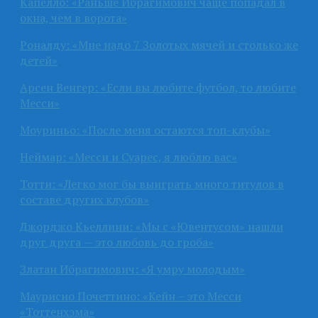
Капелло: «Раньше Ибрагимович чаще попадал в
окна, чем в ворота»
Роналду: «Мне надо 7 Золотых мячей и столько же
детей»
Арсен Венгер: «Если вы любите футбол, то любите
Месси»
Моуриньо: «После меня остаются топ-клубы»
Неймар: «Месси и Суарес, я люблю вас»
Тотти: «Легко мог бы выиграть много титулов в
составе других клубов»
Джорджо Кьеллини: «Мы с «Ювентусом» нашли
друг друга — это любовь до гроба»
Златан Ибрагимович: «Я умру молодым»
Маурисио Почеттино: «Кейн – это Месси
«Тоттенхэма»