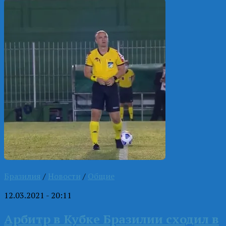
Бразилия
/
Новости
/
Общие
12.03.2021 - 20:11
Арбитр в Кубке Бразилии сходил в