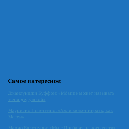
Самое интересное:
Джанлуиджи Буффон: «Мбаппе может называть
меня дедушкой»
Маурисио Почеттино: «Алли может играть, как
Месси»
Марио Балотелли: «Мы с Погба из одного теста»