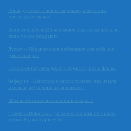
Роналду: «Не я гонюсь за рекордами, а они
преследуют меня»
Беннасер: «Если Ибрагимович сказал умереть на
поле, то все умирают»
Лукаку: «Ибрагимович побеждает для себя, а я –
для «Интера»
Погба: «Я не умею делать подкаты, вот и фолю»
Чеферин: «Некоторые клубы думают, что Земля
плоская, а Суперлига существует»
Месси: «Я капитан особенного клуба»
Тухель: «Новичков должен выбирать не только
дирижёр, но и оркестр»