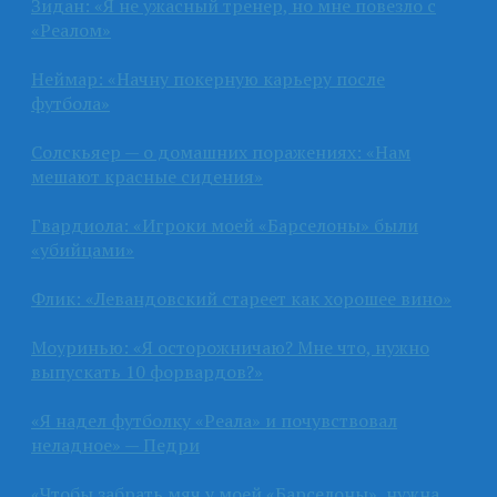
Зидан: «Я не ужасный тренер, но мне повезло с
«Реалом»
Неймар: «Начну покерную карьеру после
футбола»
Солскьяер — о домашних поражениях: «Нам
мешают красные сидения»
Гвардиола: «Игроки моей «Барселоны» были
«убийцами»
Флик: «Левандовский стареет как хорошее вино»
Моуринью: «Я осторожничаю? Мне что, нужно
выпускать 10 форвардов?»
«Я надел футболку «Реала» и почувствовал
неладное» — Педри
«Чтобы забрать мяч у моей «Барселоны», нужна