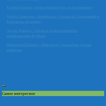
Юрген Клопп: «Пора делать что-то особенное»
Диего Симеоне: «Атлетико» сделал из Гризманна и
Карраско мужчин»
Эдгар Давидс: «Нельзя недооценивать
итальянский футбол»
Миралем Пьянич: «Ювентус» пропитан духом
победы»
Самое интересное