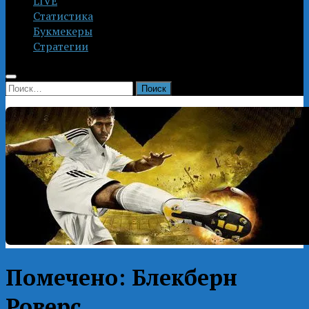
LIVE
Статистика
Букмекеры
Стратегии
Найти:
Помечено:
Блекберн
Роверс