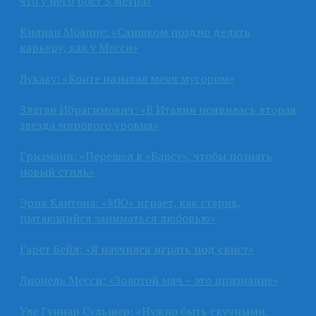
что у него рост 3 метра»
Килиан Мбаппе: «Слишком поздно делать
карьеру, как у Месси»
Лукаку: «Конте называл меня мусором»
Златан Ибрагимович: «В Италии появилась вторая
звезда мирового уровня»
Гризманн: «Перешел в «Барсу», чтобы познать
новый стиль»
Эрик Кантона: «МЮ» играет, как старик,
пытающийся заниматься любовью»
Гарет Бейл: «Я научился играть под свист»
Лионель Месси: «Золотой мяч – это признание»
Уле Гуннар Сульшер: «Нужно быть скучными,