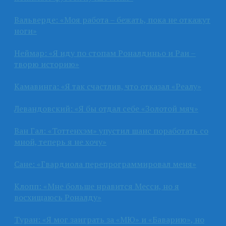
Вальверде: «Моя работа – бежать, пока не откажут
ноги»
Неймар: «Я иду по стопам Роналдиньо и Раи –
творю историю»
Камавинга: «Я так счастлив, что отказал «Реалу»
Левандовский: «Я бы отдал себе «Золотой мяч»
Ван Гал: «Тоттенхэм» упустил шанс поработать со
мной, теперь я не хочу»
Сане: «Гвардиола перепрограммировал меня»
Клопп: «Мне больше нравится Месси, но я
восхищаюсь Роналду»
Туран: «Я мог заиграть за «МЮ» и «Баварию», но