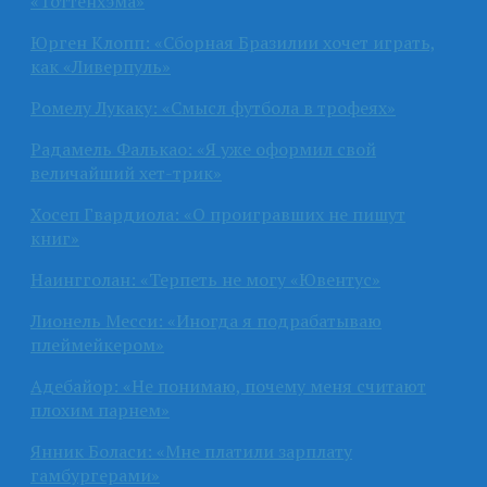
«Тоттенхэма»
Юрген Клопп: «Сборная Бразилии хочет играть,
как «Ливерпуль»
Ромелу Лукаку: «Смысл футбола в трофеях»
Радамель Фалькао: «Я уже оформил свой
величайший хет-трик»
Хосеп Гвардиола: «О проигравших не пишут
книг»
Наингголан: «Терпеть не могу «Ювентус»
Лионель Месси: «Иногда я подрабатываю
плеймейкером»
Адебайор: «Не понимаю, почему меня считают
плохим парнем»
Янник Боласи: «Мне платили зарплату
гамбургерами»