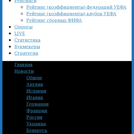
Рейтинги
Рейтинг (коэффициенты) федераций УЕФА
Рейтинг (коэффициенты) клубов УЕФА
Рейтинг сборных ФИФА
Опросы
LIVE
Статистика
Букмекеры
Стратегии
Главная
Новости
Общие
Англия
Испания
Италия
Германия
Франция
Россия
Украина
Беларусь