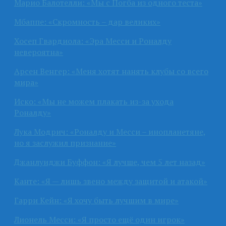
Марио Балотелли: «Мы с Погба из одного теста»
Мбаппе: «Скромность – дар великих»
Хосеп Гвардиола: «Эра Месси и Роналду
невероятна»
Арсен Венгер: «Меня хотят нанять клубы со всего
мира»
Иско: «Мы не можем плакать из-за ухода
Роналду»
Лука Модрич: «Роналду и Месси – инопланетяне,
но я заслужил признание»
Джанлуиджи Буффон: «Я лучше, чем 5 лет назад»
Канте: «Я — лишь звено между защитой и атакой»
Гарри Кейн: «Я хочу быть лучшим в мире»
Лионель Месси: «Я просто ещё один игрок»