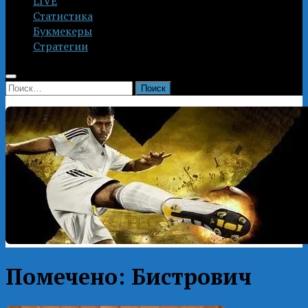
LIVE
Статистика
Букмекеры
Стратегии
Найти:
Помечено:
Бистрович