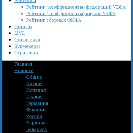
Рейтинги
Рейтинг (коэффициенты) федераций УЕФА
Рейтинг (коэффициенты) клубов УЕФА
Рейтинг сборных ФИФА
Опросы
LIVE
Статистика
Букмекеры
Стратегии
Главная
Новости
Общие
Англия
Испания
Италия
Германия
Франция
Россия
Украина
Беларусь