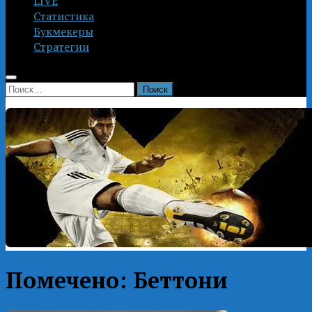
LIVE
Статистика
Букмекеры
Стратегии
Найти:
Помечено:
Беттони