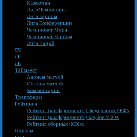
Казахстан
Лига Чемпионов
Лига Европы
Лига Конференций
Чемпионат Мира
Чемпионат Европы
Лига Наций
ЛЧ
ЛЕ
ЛК
Тайм-Аут
Анонсы матчей
Обзоры матчей
Комментарии
Трансферы
Рейтинги
Рейтинг (коэффициенты) федераций УЕФА
Рейтинг (коэффициенты) клубов УЕФА
Рейтинг сборных ФИФА
Опросы