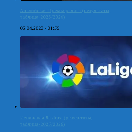
Английская Премьер-лига (результаты,
таблица-2025/2026)
03.04.2023 - 01:55
Испанская Ла Лига (результаты,
таблица-2025/2026)