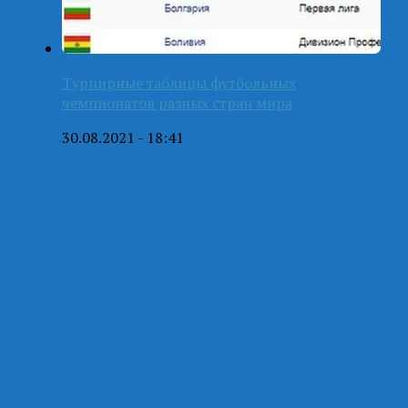
Турнирные таблицы футбольных
чемпионатов разных стран мира
30.08.2021 - 18:41