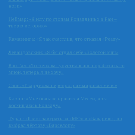
ноги»
Неймар: «Я иду по стопам Роналдиньо и Раи –
творю историю»
Камавинга: «Я так счастлив, что отказал «Реалу»
Левандовский: «Я бы отдал себе «Золотой мяч»
Ван Гал: «Тоттенхэм» упустил шанс поработать со
мной, теперь я не хочу»
Сане: «Гвардиола перепрограммировал меня»
Клопп: «Мне больше нравится Месси, но я
восхищаюсь Роналду»
Туран: «Я мог заиграть за «МЮ» и «Баварию», но
выбрал чёртову «Барселону»