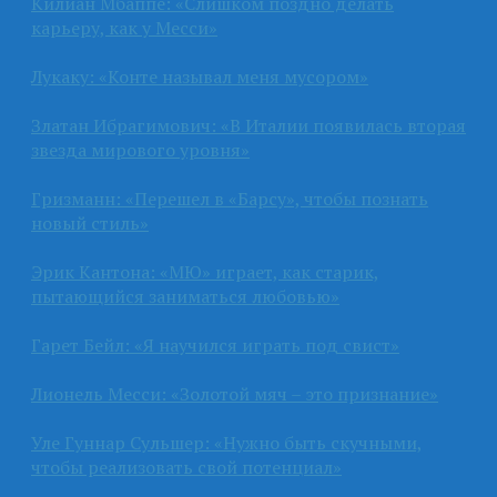
Килиан Мбаппе: «Слишком поздно делать
карьеру, как у Месси»
Лукаку: «Конте называл меня мусором»
Златан Ибрагимович: «В Италии появилась вторая
звезда мирового уровня»
Гризманн: «Перешел в «Барсу», чтобы познать
новый стиль»
Эрик Кантона: «МЮ» играет, как старик,
пытающийся заниматься любовью»
Гарет Бейл: «Я научился играть под свист»
Лионель Месси: «Золотой мяч – это признание»
Уле Гуннар Сульшер: «Нужно быть скучными,
чтобы реализовать свой потенциал»