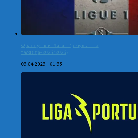
Французская Лига 1 (результаты,
таблица-2025/2026)
03.04.2023 - 01:35