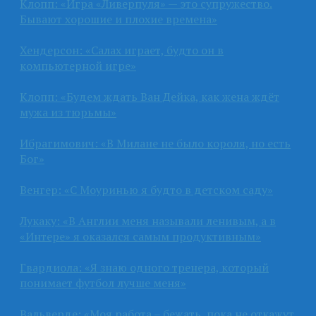
Клопп: «Игра «Ливерпуля» — это супружество.
Бывают хорошие и плохие времена»
Хендерсон: «Салах играет, будто он в
компьютерной игре»
Клопп: «Будем ждать Ван Дейка, как жена ждёт
мужа из тюрьмы»
Ибрагимович: «В Милане не было короля, но есть
Бог»
Венгер: «С Моуринью я будто в детском саду»
Лукаку: «В Англии меня называли ленивым, а в
«Интере» я оказался самым продуктивным»
Гвардиола: «Я знаю одного тренера, который
понимает футбол лучше меня»
Вальверде: «Моя работа – бежать, пока не откажут