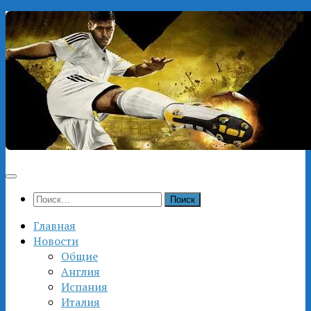
Перейти
к
содержимому
Найти:
Главная
Новости
Общие
Англия
Испания
Италия