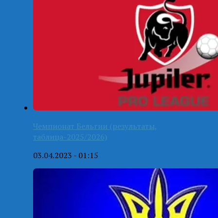
Чемпионат Бельгии (результаты,
таблица-2025/2026)
03.04.2023 - 01:15