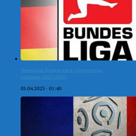
Немецкая Бундеслига (результаты,
таблица-2025/2026)
03.04.2023 - 01:40