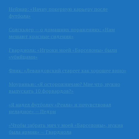
Неймар: «Начну покерную карьеру после
футбола»
Солскьяер — о домашних поражениях: «Нам
мешают красные сидения»
Гвардиола: «Игроки моей «Барселоны» были
«убийцами»
Флик: «Левандовский стареет как хорошее вино»
Моуринью: «Я осторожничаю? Мне что, нужно
выпускать 10 форвардов?»
«Я надел футболку «Реала» и почувствовал
неладное» — Педри
«Чтобы забрать мяч у моей «Барселоны», нужна
была армия» — Гвардиола