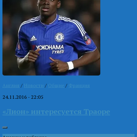
Англия
/
Новости
/
Общие
/
Франция
24.11.2016 - 22:05
«Лион» интересуется Траоре