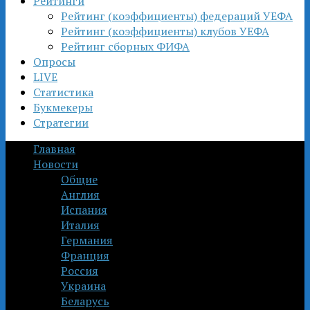
Рейтинги
Рейтинг (коэффициенты) федераций УЕФА
Рейтинг (коэффициенты) клубов УЕФА
Рейтинг сборных ФИФА
Опросы
LIVE
Статистика
Букмекеры
Стратегии
Главная
Новости
Общие
Англия
Испания
Италия
Германия
Франция
Россия
Украина
Беларусь