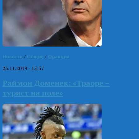
Новости
/
Общие
/
Франция
26.11.2019 - 15:57
Раймон Доменек: «Траоре –
турист на поле»