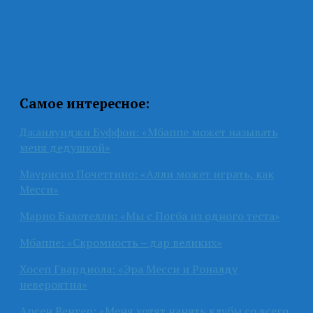
Самое интересное:
Джанлуиджи Буффон: «Мбаппе может называть
меня дедушкой»
Маурисио Почеттино: «Алли может играть, как
Месси»
Марио Балотелли: «Мы с Погба из одного теста»
Мбаппе: «Скромность – дар великих»
Хосеп Гвардиола: «Эра Месси и Роналду
невероятна»
Арсен Венгер: «Меня хотят нанять клубы со всего