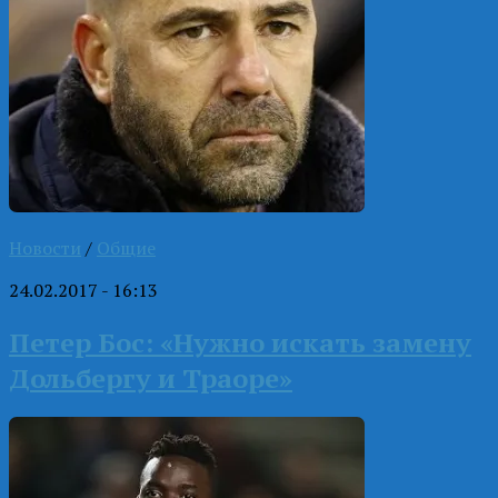
Новости
/
Общие
24.02.2017 - 16:13
Петер Бос: «Нужно искать замену
Дольбергу и Траоре»