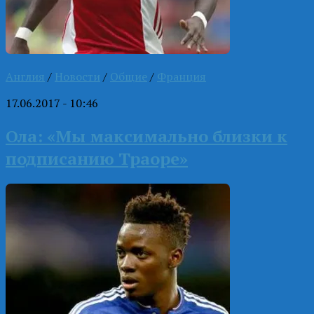
Англия
/
Новости
/
Общие
/
Франция
17.06.2017 - 10:46
Ола: «Мы максимально близки к
подписанию Траоре»