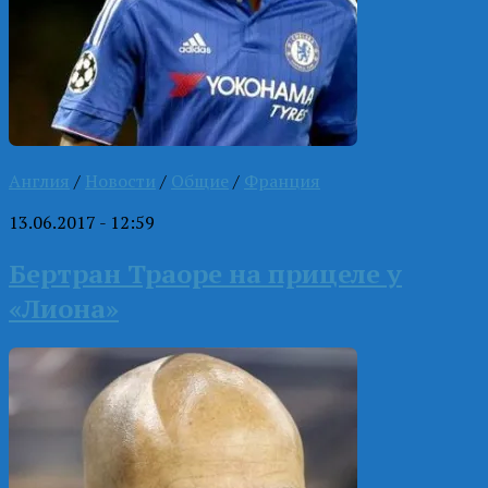
Англия
/
Новости
/
Общие
/
Франция
13.06.2017 - 12:59
Бертран Траоре на прицеле у
«Лиона»