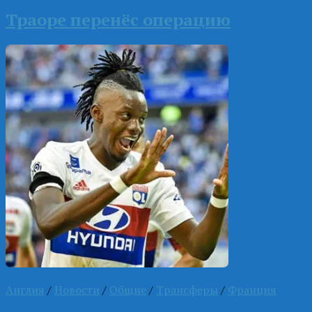
Траоре перенёс операцию
Англия
/
Новости
/
Общие
/
Трансферы
/
Франция