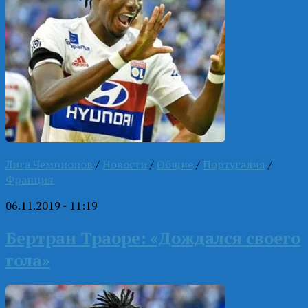
Лига Чемпионов
/
Новости
/
Общие
/
Португалия
/
Франция
06.11.2019 - 11:19
Бертран Траоре: «Дождался своего
гола»