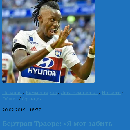
Испания
/
Комментарии
/
Лига Чемпионов
/
Новости
/
Общие
/
Франция
20.02.2019 - 18:37
Бертран Траоре: «Я мог забить