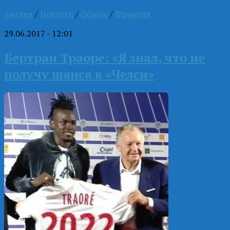
Англия
/
Новости
/
Общие
/
Франция
29.06.2017 - 12:01
Бертран Траоре: «Я знал, что не
получу шанса в «Челси»