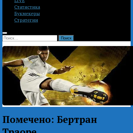
LIVE
Статистика
Букмекеры
Стратегии
Найти:
Помечено:
Бертран
Траоре