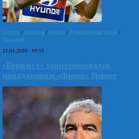
Англия
/
Новости
/
Общие
/
Трансферные слухи
/
Франция
21.01.2020 - 19:53
«Борнмут» заинтересовался
нападающим «Лиона» Траоре