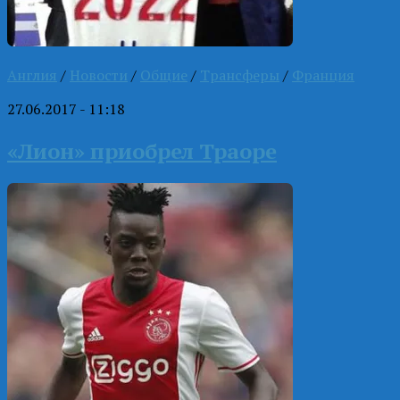
Англия
/
Новости
/
Общие
/
Трансферы
/
Франция
27.06.2017 - 11:18
«Лион» приобрел Траоре