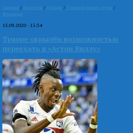
Англия
/
Новости
/
Общие
/
Трансферные слухи
/
Франция
13.09.2020 - 15:34
Траоре окрылён возможностью
переехать в «Астон Виллу»