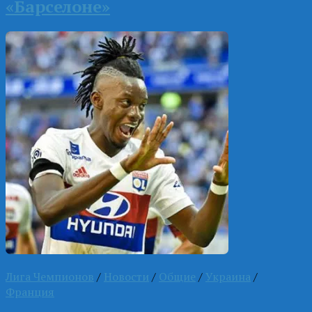
«Барселоне»
Лига Чемпионов
/
Новости
/
Общие
/
Украина
/
Франция