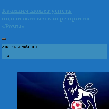
Калинич может успеть
подготовиться к игре против
«Ромы»
Анонсы и таблицы