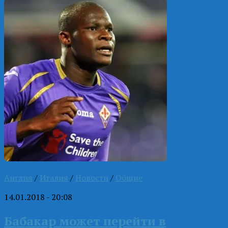
Англия
/
Италия
/
Новости
/
Общие
14.01.2018 - 20:08
Бабакар может перейти в