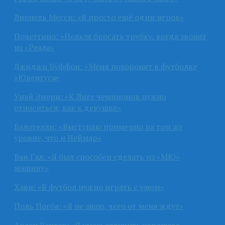
Лионель Месси: «Я просто ещё один игрок»
Почеттино: «Нельзя бросать трубку, когда звонят
из «Реала»
Джиджи Буффон: «Меня похоронят в футболке
«Ювентуса»
Унай Эмери: «К Лиге чемпионов нужно
относиться, как к девушке»
Балотелли: «Выступаю примерно на том же
уровне, что и Неймар»
Ван Гал: «Я был способен сделать из «МЮ»
машину»
Хави: «В футбол нужно играть с умом»
Поль Погба: «Я не знаю, чего от меня ждут»
Арсен Венгер: «Я умею отличить хорошего