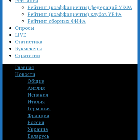
Рейтинги
Рейтинг (коэффициенты) федераций УЕФА
Рейтинг (коэффициенты) клубов УЕФА
Рейтинг сборных ФИФА
Опросы
LIVE
Статистика
Букмекеры
Стратегии
Главная
Новости
Общие
Англия
Испания
Италия
Германия
Франция
Россия
Украина
Беларусь