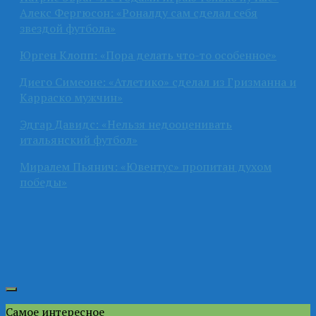
Алекс Фергюсон: «Роналду сам сделал себя
звездой футбола»
Юрген Клопп: «Пора делать что-то особенное»
Диего Симеоне: «Атлетико» сделал из Гризманна и
Карраско мужчин»
Эдгар Давидс: «Нельзя недооценивать
итальянский футбол»
Миралем Пьянич: «Ювентус» пропитан духом
победы»
Самое интересное