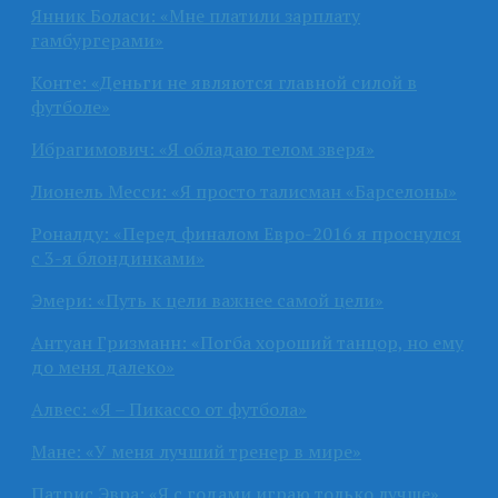
Янник Боласи: «Мне платили зарплату
гамбургерами»
Конте: «Деньги не являются главной силой в
футболе»
Ибрагимович: «Я обладаю телом зверя»
Лионель Месси: «Я просто талисман «Барселоны»
Роналду: «Перед финалом Евро-2016 я проснулся
с 3-я блондинками»
Эмери: «Путь к цели важнее самой цели»
Антуан Гризманн: «Погба хороший танцор, но ему
до меня далеко»
Алвес: «Я – Пикассо от футбола»
Мане: «У меня лучший тренер в мире»
Патрис Эвра: «Я с годами играю только лучше»