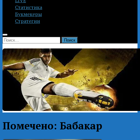
LIVE
Статистика
Букмекеры
Стратегии
Найти:
Помечено:
Бабакар