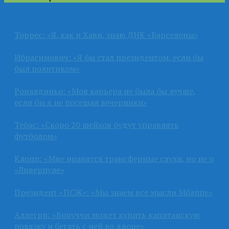
Торрес: «Я, как и Хави, знаю ДНК «Барселоны»
Ибрагимович: «Я бы стал президентом, если бы
был политиком»
Роналдиньо: «Моя карьера не была бы лучше,
если бы я не посещал вечеринки»
Тебас: «Скоро 20 шейхов будут управлять
футболом»
Клопп: «Мне нравятся трансферные слухи, но не о
«Ливерпуле»
Президент «ПСЖ»: «Мы знаем все мысли Мбаппе»
Аллегри: «Бонуччи может купить капитанскую
повязку и бегать с ней во дворе»