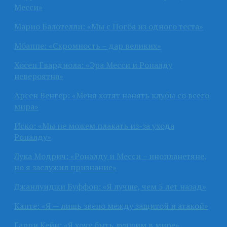
Месси»
Марио Балотелли: «Мы с Погба из одного теста»
Мбаппе: «Скромность – дар великих»
Хосеп Гвардиола: «Эра Месси и Роналду
невероятна»
Арсен Венгер: «Меня хотят нанять клубы со всего
мира»
Иско: «Мы не можем плакать из-за ухода
Роналду»
Лука Модрич: «Роналду и Месси – инопланетяне,
но я заслужил признание»
Джанлуиджи Буффон: «Я лучше, чем 5 лет назад»
Канте: «Я — лишь звено между защитой и атакой»
Гарри Кейн: «Я хочу быть лучшим в мире»