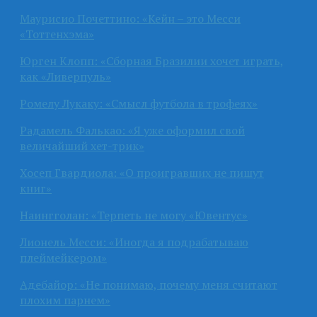
Маурисио Почеттино: «Кейн – это Месси
«Тоттенхэма»
Юрген Клопп: «Сборная Бразилии хочет играть,
как «Ливерпуль»
Ромелу Лукаку: «Смысл футбола в трофеях»
Радамель Фалькао: «Я уже оформил свой
величайший хет-трик»
Хосеп Гвардиола: «О проигравших не пишут
книг»
Наингголан: «Терпеть не могу «Ювентус»
Лионель Месси: «Иногда я подрабатываю
плеймейкером»
Адебайор: «Не понимаю, почему меня считают
плохим парнем»