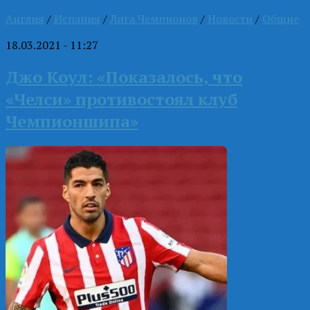
Англия
/
Испания
/
Лига Чемпионов
/
Новости
/
Общие
18.03.2021 - 11:27
Джо Коул: «Показалось, что
«Челси» противостоял клуб
Чемпионшипа»