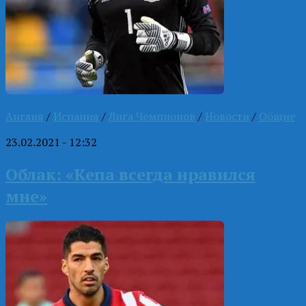
Англия
/
Испания
/
Лига Чемпионов
/
Новости
/
Общие
23.02.2021 - 12:32
Облак: «Кепа всегда нравился
мне»