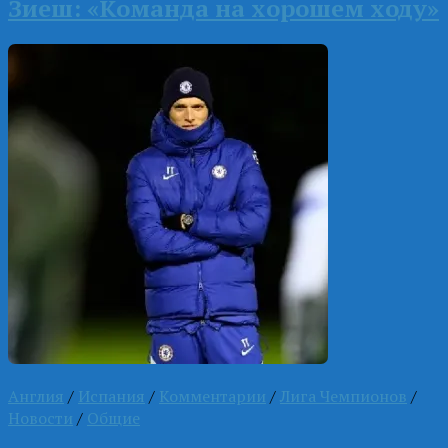
Зиеш: «Команда на хорошем ходу»
Англия
/
Испания
/
Комментарии
/
Лига Чемпионов
/
Новости
/
Общие