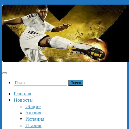
Перейти
к
содержимому
Найти:
Главная
Новости
Общие
Англия
Испания
Италия