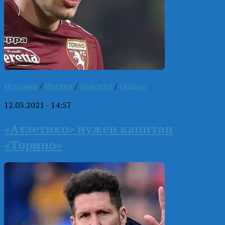
Испания
/
Италия
/
Новости
/
Общие
12.03.2021 - 14:57
«Атлетико» нужен капитан
«Торино»