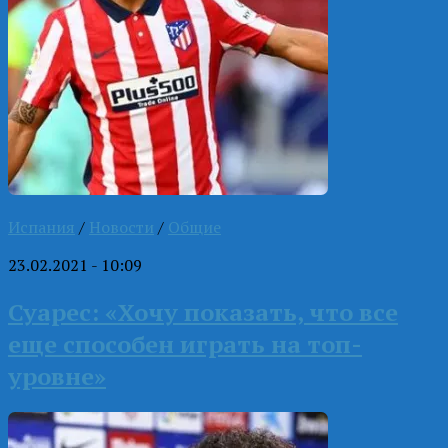
Испания
/
Новости
/
Общие
23.02.2021 - 10:09
Суарес: «Хочу показать, что все
еще способен играть на топ-
уровне»