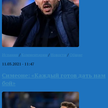
Испания
/
Комментарии
/
Новости
/
Общие
11.03.2021 - 11:47
Симеоне: «Каждый готов дать нам
бой»