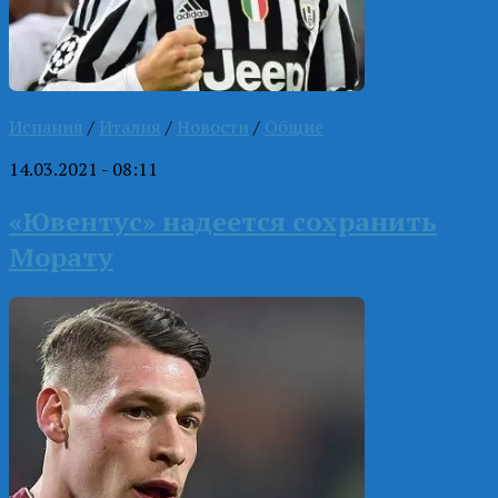
Испания
/
Италия
/
Новости
/
Общие
14.03.2021 - 08:11
«Ювентус» надеется сохранить
Морату