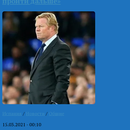
пройти дальше»
Испания
/
Новости
/
Общие
15.03.2021 - 00:10