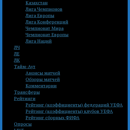
Казахстан
Лига Чемпионов
Лига Европы
Лига Конференций
Чемпионат Мира
Чемпионат Европы
Лига Наций
ЛЧ
ЛЕ
ЛК
Тайм-Аут
Анонсы матчей
Обзоры матчей
Комментарии
Трансферы
Рейтинги
Рейтинг (коэффициенты) федераций УЕФА
Рейтинг (коэффициенты) клубов УЕФА
Рейтинг сборных ФИФА
Опросы