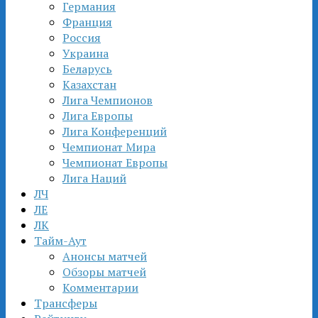
Германия
Франция
Россия
Украина
Беларусь
Казахстан
Лига Чемпионов
Лига Европы
Лига Конференций
Чемпионат Мира
Чемпионат Европы
Лига Наций
ЛЧ
ЛЕ
ЛК
Тайм-Аут
Анонсы матчей
Обзоры матчей
Комментарии
Трансферы