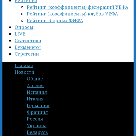
Рейтинги
Рейтинг (коэффициенты) федераций УЕФА
Рейтинг (коэффициенты) клубов УЕФА
Рейтинг сборных ФИФА
Опросы
LIVE
Статистика
Букмекеры
Стратегии
Главная
Новости
Общие
Англия
Испания
Италия
Германия
Франция
Россия
Украина
Беларусь