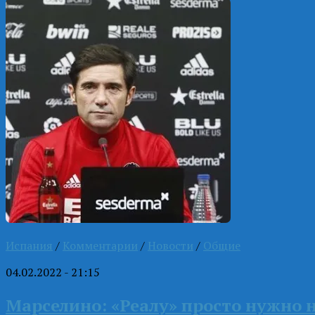
Испания
/
Комментарии
/
Новости
/
Общие
04.02.2022 - 21:15
Марселино: «Реалу» просто нужно н