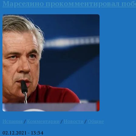
Марселино прокомментировал побе
Испания
/
Комментарии
/
Новости
/
Общие
02.12.2021 - 13:34