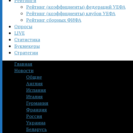
Рейтинги
Рейтинг (коэффициенты) федераций УЕФА
Рейтинг (коэффициенты) клубов УЕФА
Рейтинг сборных ФИФА
Опросы
LIVE
Статистика
Букмекеры
Стратегии
Главная
Новости
Общие
Англия
Испания
Италия
Германия
Франция
Россия
Украина
Беларусь