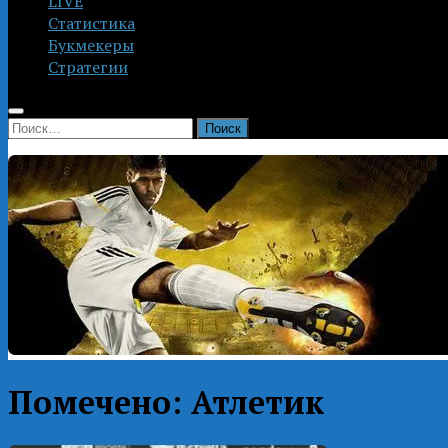
LIVE
Статистика
Букмекеры
Стратегии
Найти:
Помечено:
Атлетик