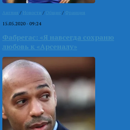
Англия
/
Новости
/
Общие
/
Франция
15.05.2020 - 09:24
Фабрегас: «Я навсегда сохраню
любовь к «Арсеналу»