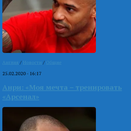
Англия
/
Новости
/
Общие
25.02.2020 - 16:17
Анри: «Моя мечта – тренировать
«Арсенал»