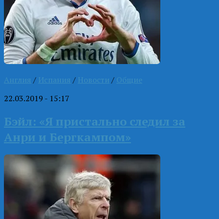
Англия
/
Испания
/
Новости
/
Общие
22.03.2019 - 15:17
Бэйл: «Я пристально следил за
Анри и Бергкампом»