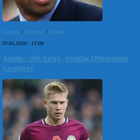
Англия
/
Новости
/
Общие
07.05.2020 - 13:08
Анри: «Не хочу, чтобы Обамеянг
уходил»