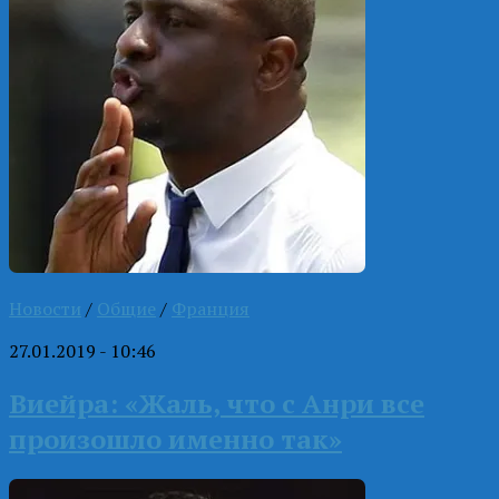
Новости
/
Общие
/
Франция
27.01.2019 - 10:46
Виейра: «Жаль, что с Анри все
произошло именно так»