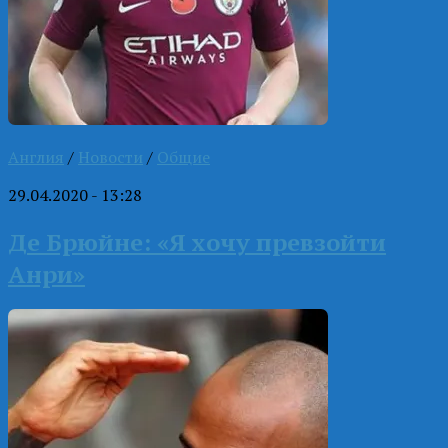
Англия
/
Новости
/
Общие
29.04.2020 - 13:28
Де Брюйне: «Я хочу превзойти
Анри»