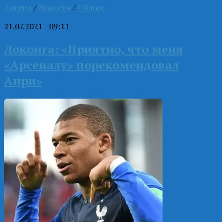
Англия
/
Новости
/
Общие
21.07.2021 - 09:11
Локонга: «Приятно, что меня
«Арсеналу» порекомендовал
Анри»