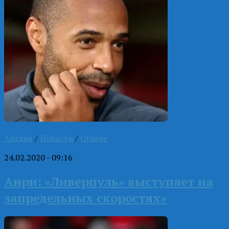
Англия
/
Новости
/
Общие
24.02.2020 - 09:16
Анри: «Ливерпуль» выступает на
запредельных скоростях»