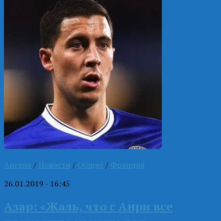
Англия
/
Новости
/
Общие
/
Франция
26.01.2019 - 16:45
Азар: «Жаль, что с Анри все