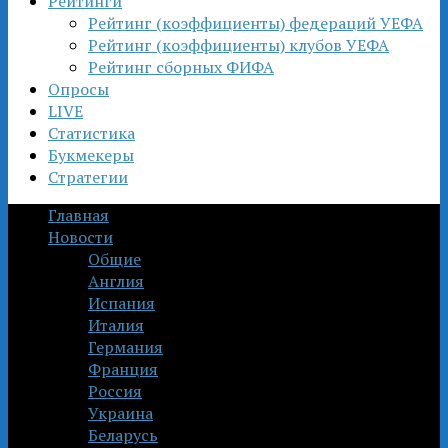
Рейтинги
Рейтинг (коэффициенты) федераций УЕФА
Рейтинг (коэффициенты) клубов УЕФА
Рейтинг сборных ФИФА
Опросы
LIVE
Статистика
Букмекеры
Стратегии
Главная
Новости
Общие
Англия
Испания
Италия
Германия
Франция
Россия
Украина
Беларусь