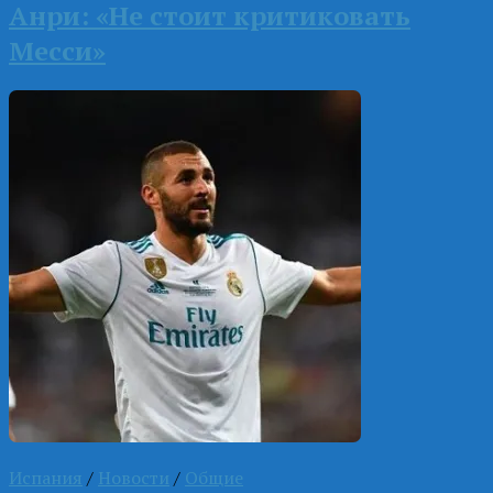
Анри: «Не стоит критиковать
Месси»
Испания
/
Новости
/
Общие