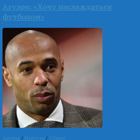
Агуэро: «Хочу наслаждаться
футболом»
Англия
/
Новости
/
Общие