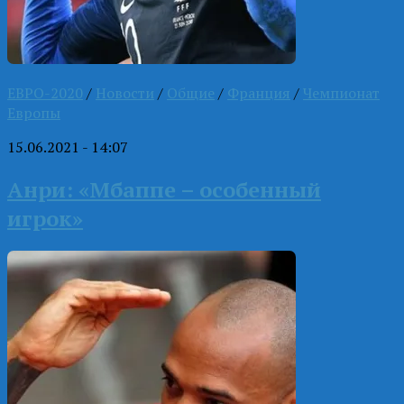
ЕВРО-2020
/
Новости
/
Общие
/
Франция
/
Чемпионат
Европы
15.06.2021 - 14:07
Анри: «Мбаппе – особенный
игрок»