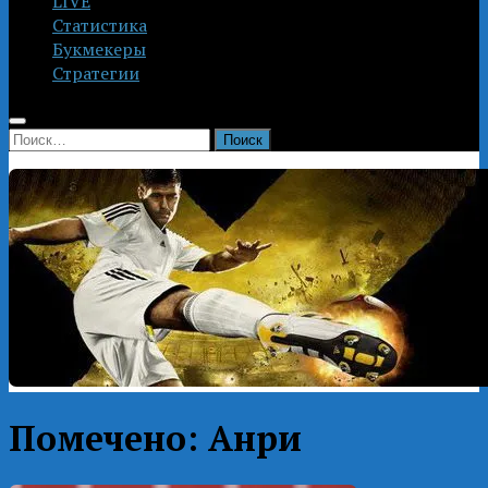
LIVE
Статистика
Букмекеры
Стратегии
Найти:
Помечено:
Анри