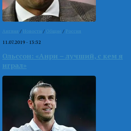
Англия
/
Новости
/
Общие
/
Россия
11.07.2019 - 13:32
Ольссон: «Анри – лучший, с кем я
играл»