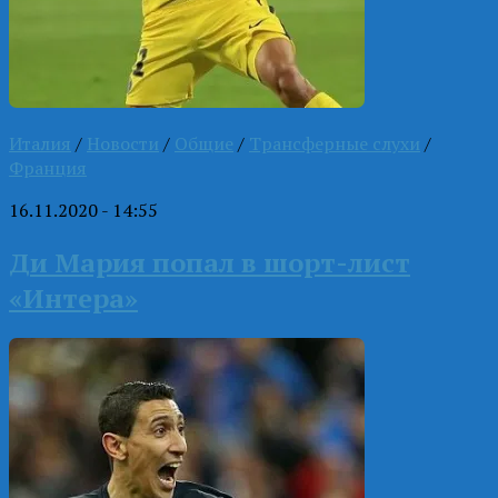
Италия
/
Новости
/
Общие
/
Трансферные слухи
/
Франция
16.11.2020 - 14:55
Ди Мария попал в шорт-лист
«Интера»