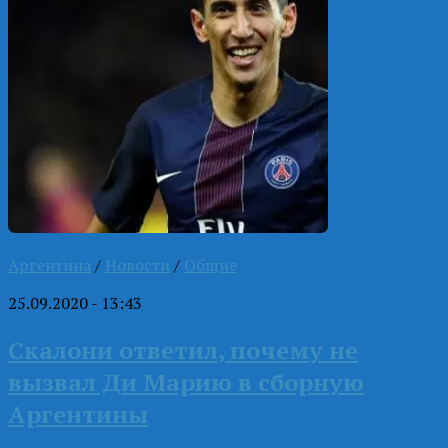
Аргентина
/
Новости
/
Общие
25.09.2020 - 13:43
Скалони ответил, почему не
вызвал Ди Марию в сборную
Аргентины