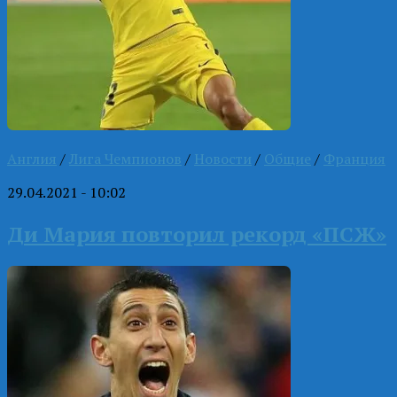
Англия
/
Лига Чемпионов
/
Новости
/
Общие
/
Франция
29.04.2021 - 10:02
Ди Мария повторил рекорд «ПСЖ»