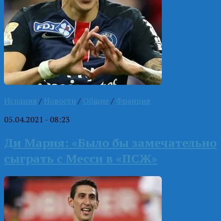
Испания
/
Новости
/
Общие
/
Франция
05.04.2021 - 08:23
Ди Мария: «Было бы замечательно
сыграть с Месси в «ПСЖ»