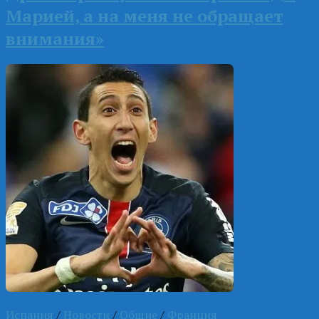
Марией, а на меня не обращает
внимания»
Испания
/
Новости
/
Общие
/
Франция