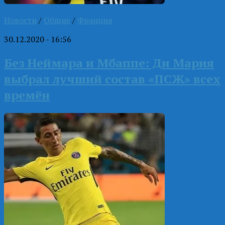
Новости
/
Общие
/
Франция
30.12.2020 - 16:56
Без Неймара и Мбаппе: Ди Мария
выбрал лучший состав «ПСЖ» всех
времён