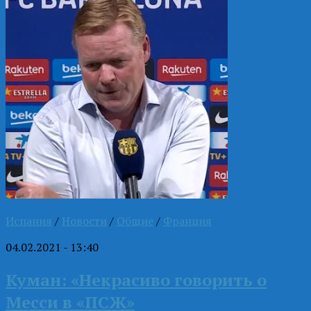
Испания
/
Новости
/
Общие
/
Франция
04.02.2021 - 13:40
Куман: «Некрасиво говорить о
Месси в «ПСЖ»