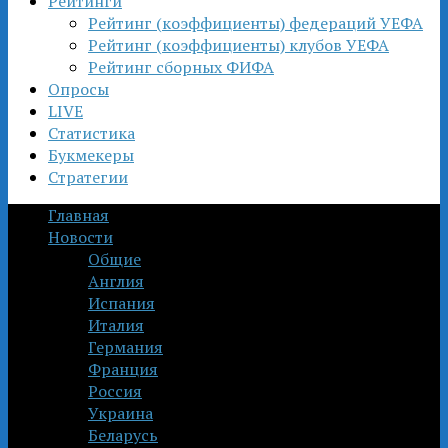
Рейтинги
Рейтинг (коэффициенты) федераций УЕФА
Рейтинг (коэффициенты) клубов УЕФА
Рейтинг сборных ФИФА
Опросы
LIVE
Статистика
Букмекеры
Стратегии
Главная
Новости
Общие
Англия
Испания
Италия
Германия
Франция
Россия
Украина
Беларусь