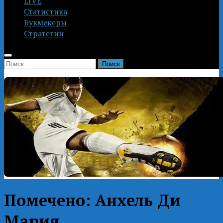
LIVE
Статистика
Букмекеры
Стратегии
Найти:
Помечено:
Анхель Ди
Мария