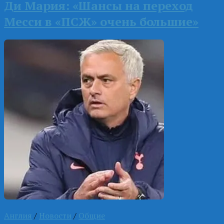
Ди Мария: «Шансы на переход
Месси в «ПСЖ» очень большие»
Англия
/
Новости
/
Общие