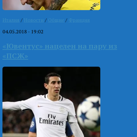
Италия
/
Новости
/
Общие
/
Франция
04.05.2018 - 19:02
«Ювентус» нацелен на пару из
«ПСЖ»