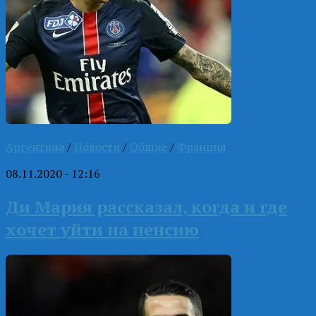
Аргентина
/
Новости
/
Общие
/
Франция
08.11.2020 - 12:16
Ди Мария рассказал, когда и где
хочет уйти на пенсию