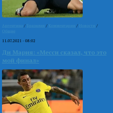
Аргентина
/
Бразилия
/
Комментарии
/
Новости
/
Общие
11.07.2021 - 08:02
Ди Мария: «Месси сказал, что это
мой финал»