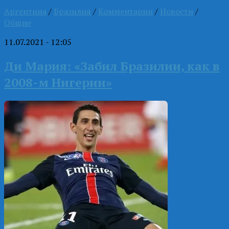
Аргентина
/
Бразилия
/
Комментарии
/
Новости
/
Общие
11.07.2021 - 12:05
Ди Мария: «Забил Бразилии, как в
2008-м Нигерии»