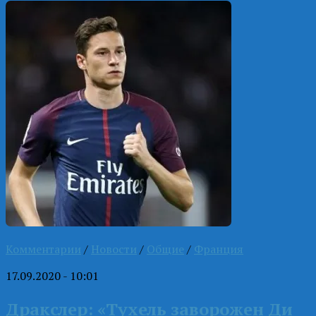
Комментарии
/
Новости
/
Общие
/
Франция
17.09.2020 - 10:01
Дракслер: «Тухель заворожен Ди