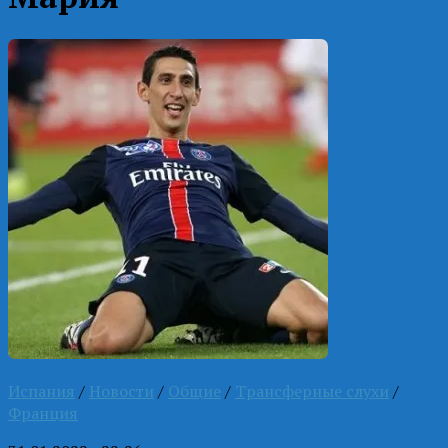
Испания
/
Новости
/
Общие
/
Трансферные слухи
/
Франция