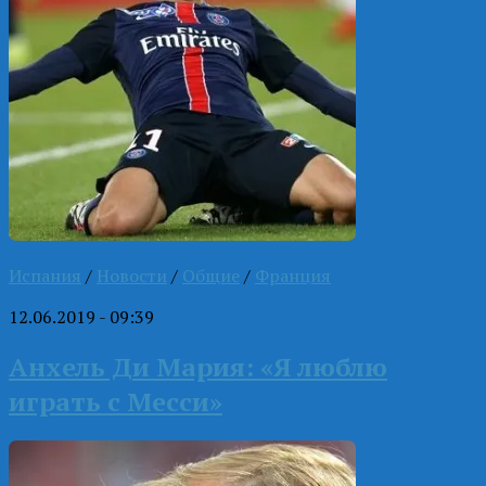
Испания
/
Новости
/
Общие
/
Франция
12.06.2019 - 09:39
Анхель Ди Мария: «Я люблю
играть с Месси»