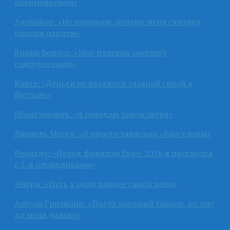
плеймейкером»
Адебайор: «Не понимаю, почему меня считают
плохим парнем»
Янник Боласи: «Мне платили зарплату
гамбургерами»
Конте: «Деньги не являются главной силой в
футболе»
Ибрагимович: «Я обладаю телом зверя»
Лионель Месси: «Я просто талисман «Барселоны»
Роналду: «Перед финалом Евро-2016 я проснулся
с 3-я блондинками»
Эмери: «Путь к цели важнее самой цели»
Антуан Гризманн: «Погба хороший танцор, но ему
до меня далеко»