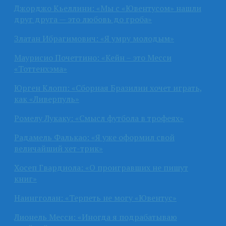
Джорджо Кьеллини: «Мы с «Ювентусом» нашли
друг друга — это любовь до гроба»
Златан Ибрагимович: «Я умру молодым»
Маурисио Почеттино: «Кейн – это Месси
«Тоттенхэма»
Юрген Клопп: «Сборная Бразилии хочет играть,
как «Ливерпуль»
Ромелу Лукаку: «Смысл футбола в трофеях»
Радамель Фалькао: «Я уже оформил свой
величайший хет-трик»
Хосеп Гвардиола: «О проигравших не пишут
книг»
Наингголан: «Терпеть не могу «Ювентус»
Лионель Месси: «Иногда я подрабатываю