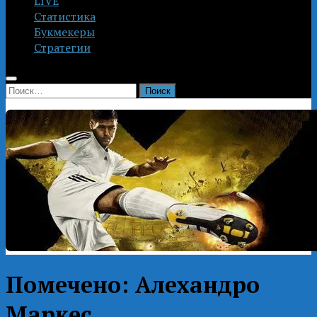
LIVE
Статистика
Букмекеры
Стратегии
Найти:
Помечено:
Алехандро
Маркес