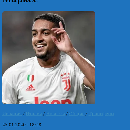
Испания
/
Италия
/
Новости
/
Общие
/
Трансферы
25.01.2020 - 18:48