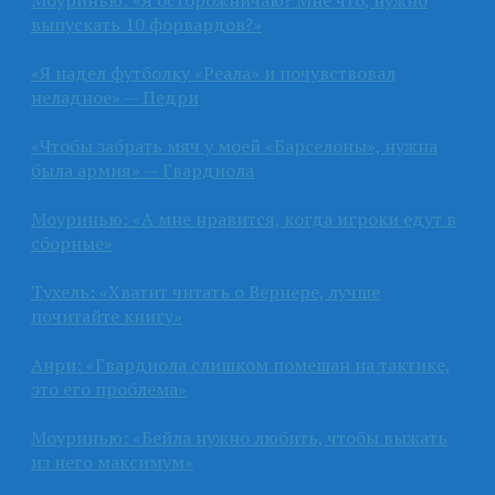
Моуринью: «Я осторожничаю? Мне что, нужно
выпускать 10 форвардов?»
«Я надел футболку «Реала» и почувствовал
неладное» — Педри
«Чтобы забрать мяч у моей «Барселоны», нужна
была армия» — Гвардиола
Моуринью: «А мне нравится, когда игроки едут в
сборные»
Тухель: «Хватит читать о Вернере, лучше
почитайте книгу»
Анри: «Гвардиола слишком помешан на тактике,
это его проблема»
Моуринью: «Бейла нужно любить, чтобы выжать
из него максимум»