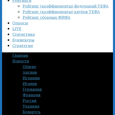
Рейтинги
Рейтинг (коэффициенты) федераций УЕФА
Рейтинг (коэффициенты) клубов УЕФА
Рейтинг сборных ФИФА
Опросы
LIVE
Статистика
Букмекеры
Стратегии
Главная
Новости
Общие
Англия
Испания
Италия
Германия
Франция
Россия
Украина
Беларусь