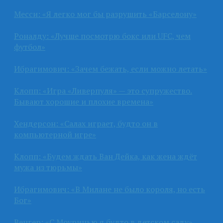
Месси: «Я легко мог бы разрушить «Барселону»
Роналду: «Лучше посмотрю бокс или UFC, чем
футбол»
Ибрагимович: «Зачем бежать, если можно летать»
Клопп: «Игра «Ливерпуля» — это супружество.
Бывают хорошие и плохие времена»
Хендерсон: «Салах играет, будто он в
компьютерной игре»
Клопп: «Будем ждать Ван Дейка, как жена ждёт
мужа из тюрьмы»
Ибрагимович: «В Милане не было короля, но есть
Бог»
Венгер: «С Моуринью я будто в детском саду»