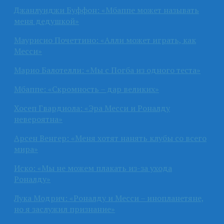
Джанлуиджи Буффон: «Мбаппе может называть
меня дедушкой»
Маурисио Почеттино: «Алли может играть, как
Месси»
Марио Балотелли: «Мы с Погба из одного теста»
Мбаппе: «Скромность – дар великих»
Хосеп Гвардиола: «Эра Месси и Роналду
невероятна»
Арсен Венгер: «Меня хотят нанять клубы со всего
мира»
Иско: «Мы не можем плакать из-за ухода
Роналду»
Лука Модрич: «Роналду и Месси – инопланетяне,
но я заслужил признание»