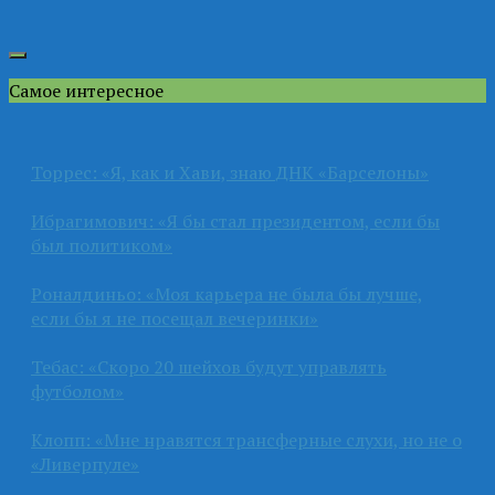
Самое интересное
Торрес: «Я, как и Хави, знаю ДНК «Барселоны»
Ибрагимович: «Я бы стал президентом, если бы
был политиком»
Роналдиньо: «Моя карьера не была бы лучше,
если бы я не посещал вечеринки»
Тебас: «Скоро 20 шейхов будут управлять
футболом»
Клопп: «Мне нравятся трансферные слухи, но не о
«Ливерпуле»