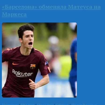
«Барселона» обменяла Матеуса на
Маркеса
Испания
/
Италия
/
Новости
/
Общие
/
Трансферные