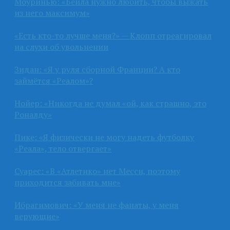
Моуринью: «Бейла нужно любить, чтобы выжать
из него максимум»
«Есть кто-то лучше меня?» — Клопп отреагировал
на слухи об увольнении
Зидан: «Я у руля сборной Франции? А кто
займётся «Реалом»?
Нойер: «Никогда не думал «ой, как страшно, это
Роналду»
Пике: «Я физически не могу надеть футболку
«Реала», тело отвергает»
Суарес: «В «Атлетико» нет Месси, поэтому
приходится забивать мне»
Ибрагимович: «У меня не фанаты, у меня
верующие»