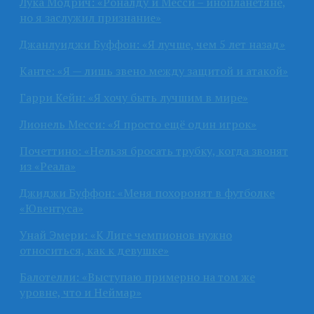
Лука Модрич: «Роналду и Месси – инопланетяне,
но я заслужил признание»
Джанлуиджи Буффон: «Я лучше, чем 5 лет назад»
Канте: «Я — лишь звено между защитой и атакой»
Гарри Кейн: «Я хочу быть лучшим в мире»
Лионель Месси: «Я просто ещё один игрок»
Почеттино: «Нельзя бросать трубку, когда звонят
из «Реала»
Джиджи Буффон: «Меня похоронят в футболке
«Ювентуса»
Унай Эмери: «К Лиге чемпионов нужно
относиться, как к девушке»
Балотелли: «Выступаю примерно на том же
уровне, что и Неймар»