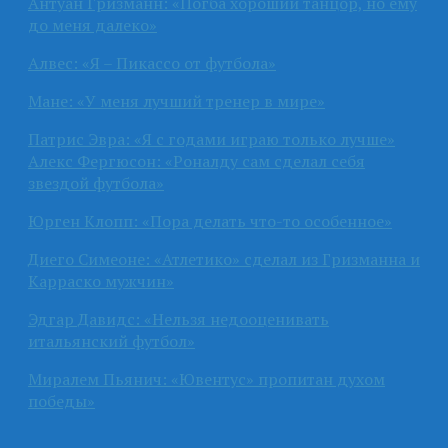
Антуан Гризманн: «Погба хороший танцор, но ему
до меня далеко»
Алвес: «Я – Пикассо от футбола»
Мане: «У меня лучший тренер в мире»
Патрис Эвра: «Я с годами играю только лучше»
Алекс Фергюсон: «Роналду сам сделал себя
звездой футбола»
Юрген Клопп: «Пора делать что-то особенное»
Диего Симеоне: «Атлетико» сделал из Гризманна и
Карраско мужчин»
Эдгар Давидс: «Нельзя недооценивать
итальянский футбол»
Миралем Пьянич: «Ювентус» пропитан духом
победы»