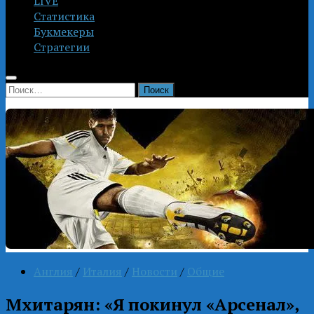
LIVE
Статистика
Букмекеры
Стратегии
Найти:
Англия
/
Италия
/
Новости
/
Общие
Мхитарян: «Я покинул «Арсенал»,