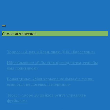
Самое интересное
Торрес: «Я, как и Хави, знаю ДНК «Барселоны»
Ибрагимович: «Я бы стал президентом, если бы
был политиком»
Роналдиньо: «Моя карьера не была бы лучше,
если бы я не посещал вечеринки»
Тебас: «Скоро 20 шейхов будут управлять
футболом»