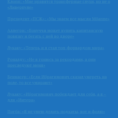
Клопп: «Мне нравятся трансферные слухи, но не о
«Ливерпуле»
Президент «ПСЖ»: «Мы знаем все мысли Мбаппе»
Аллегри: «Бонуччи может купить капитанскую
повязку и бегать с ней во дворе»
Лукаку: «Теперь и я стал топ-форвардом мира»
Роналду: «Не я гонюсь за рекордами, а они
преследуют меня»
Беннасер: «Если Ибрагимович сказал умереть на
поле, то все умирают»
Лукаку: «Ибрагимович побеждает для себя, а я –
для «Интера»
Погба: «Я не умею делать подкаты, вот и фолю»