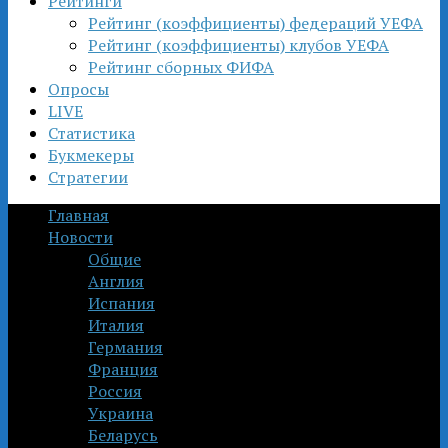
Рейтинги
Рейтинг (коэффициенты) федераций УЕФА
Рейтинг (коэффициенты) клубов УЕФА
Рейтинг сборных ФИФА
Опросы
LIVE
Статистика
Букмекеры
Стратегии
Главная
Новости
Общие
Англия
Испания
Италия
Германия
Франция
Россия
Украина
Беларусь