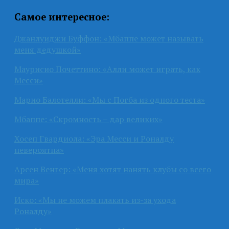
Самое интересное:
Джанлуиджи Буффон: «Мбаппе может называть
меня дедушкой»
Маурисио Почеттино: «Алли может играть, как
Месси»
Марио Балотелли: «Мы с Погба из одного теста»
Мбаппе: «Скромность – дар великих»
Хосеп Гвардиола: «Эра Месси и Роналду
невероятна»
Арсен Венгер: «Меня хотят нанять клубы со всего
мира»
Иско: «Мы не можем плакать из-за ухода
Роналду»