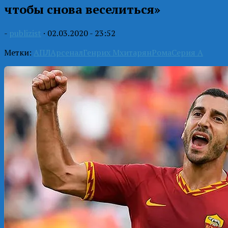
чтобы снова веселиться»
-
publizist
·
02.03.2020 - 23:52
Метки:
АПЛ
Арсенал
Генрих Мхитарян
Рома
Серия А