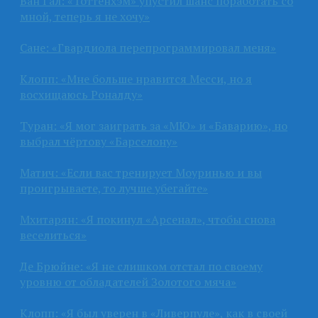
Ван Гал: «Тоттенхэм» упустил шанс поработать со
мной, теперь я не хочу»
Сане: «Гвардиола перепрограммировал меня»
Клопп: «Мне больше нравится Месси, но я
восхищаюсь Роналду»
Туран: «Я мог заиграть за «МЮ» и «Баварию», но
выбрал чёртову «Барселону»
Матич: «Если вас тренирует Моуринью и вы
проигрываете, то лучше убегайте»
Мхитарян: «Я покинул «Арсенал», чтобы снова
веселиться»
Де Брюйне: «Я не слишком отстал по своему
уровню от обладателей Золотого мяча»
Клопп: «Я был уверен в «Ливерпуле», как в своей