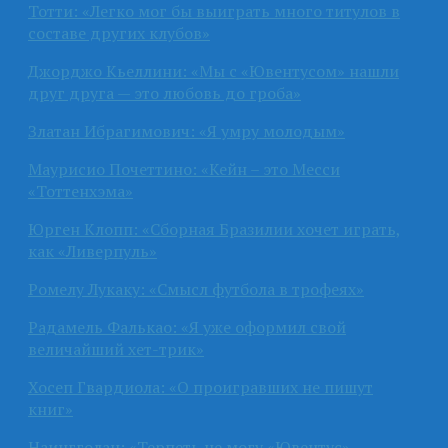
Тотти: «Легко мог бы выиграть много титулов в
составе других клубов»
Джорджо Кьеллини: «Мы с «Ювентусом» нашли
друг друга — это любовь до гроба»
Златан Ибрагимович: «Я умру молодым»
Маурисио Почеттино: «Кейн – это Месси
«Тоттенхэма»
Юрген Клопп: «Сборная Бразилии хочет играть,
как «Ливерпуль»
Ромелу Лукаку: «Смысл футбола в трофеях»
Радамель Фалькао: «Я уже оформил свой
величайший хет-трик»
Хосеп Гвардиола: «О проигравших не пишут
книг»
Наингголан: «Терпеть не могу «Ювентус»